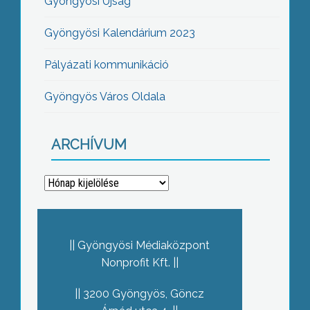
Gyöngyösi Újság
Gyöngyösi Kalendárium 2023
Pályázati kommunikáció
Gyöngyös Város Oldala
ARCHÍVUM
Archívum
Gyöngyösi Médiaközpont
Nonprofit Kft.
3200 Gyöngyös, Göncz