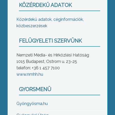
KÖZÉRDEKŰ ADATOK
Közérdekű adatok, céginformációk,
közbeszerzések
FELÜGYELETI SZERVÜNK
Nemzeti Média- és Hírközlési Hatóság
1015 Budapest, Ostrom u. 23-25
telefon: +36 1 457 7100
www.nmhh.hu
GYORSMENÜ
Gyöngyösma.hu