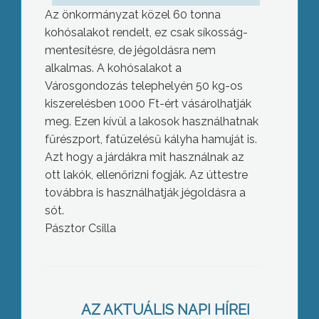
Az önkormányzat közel 60 tonna
kohósalakot rendelt, ez csak síkosság-
mentesítésre, de jégoldásra nem
alkalmas. A kohósalakot a
Városgondozás telephelyén 50 kg-os
kiszerelésben 1000 Ft-ért vásárolhatják
meg. Ezen kívül a lakosok használhatnak
fűrészport, fatüzelésű kályha hamuját is.
Azt hogy a járdákra mit használnak az
ott lakók, ellenőrizni fogják. Az úttestre
továbbra is használhatják jégoldásra a
sót.
Pásztor Csilla
Széllel, csapadékkal érte el ma reggel
hazánkat a hidegfront
AZ AKTUÁLIS NAPI HÍREI