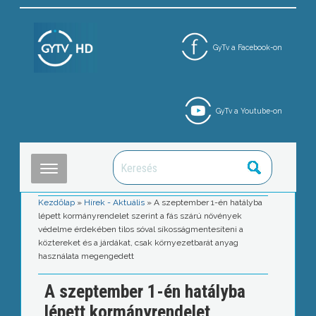
GyTv a Facebook-on
GyTv a Youtube-on
Kezdőlap
»
Hírek - Aktuális
»
A szeptember 1-én hatályba
lépett kormányrendelet szerint a fás szárú növények
védelme érdekében tilos sóval síkosságmentesíteni a
köztereket és a járdákat, csak környezetbarát anyag
használata megengedett
A szeptember 1-én hatályba
lépett kormányrendelet