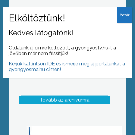
Fennállásának 65. évfordulóját
ünnepelte a Bányász Fúvószenekar
Kedves látogatónk!
Oldalunk új címre költözött, a gyongyostv.hu-t a
jövőben már nem frissítjük!
Kérjük kattintson IDE és ismerje meg új portálunkat a
gyongyosma.hu címen!
Tovább az archívumra