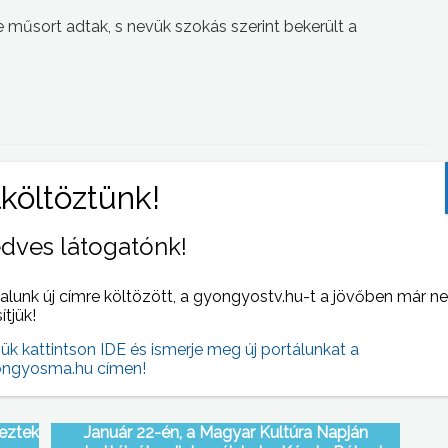
e műsort adtak, s nevük szokás szerint bekerült a
 NAPI HÍREI
(2011-01-24 )
dves látogatónk!
alunk új címre költözött, a gyongyostv.hu-t a jövőben már n
sítjük!
jük kattintson IDE és ismerje meg új portálunkat a
ngyosma.hu címen!
eztek
Január 22-én, a Magyar Kultúra Napján