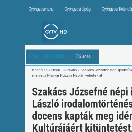
Gyöngyösma.hu
Gyöngyösi Újság
Gyöngyösi Kalendá
Hírek – ARCHÍVUM
Élő adás
Kezdőlap
»
Hírek - Aktuális
»
Szakács Józsefné népi iparművés
melyet a Magyar Kultúra Napján vehetek át
Szakács Józsefné népi 
László irodalomtörténés
docens kapták meg idé
Kultúrájáért kitüntetés