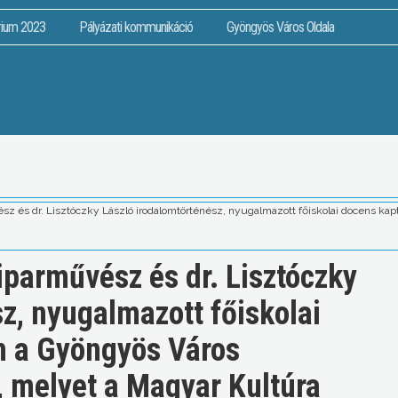
rium 2023
Pályázati kommunikáció
Gyöngyös Város Oldala
z és dr. Lisztóczky László irodalomtörténész, nyugalmazott főiskolai docens kap
iparművész és dr. Lisztóczky
z, nyugalmazott főiskolai
n a Gyöngyös Város
t, melyet a Magyar Kultúra