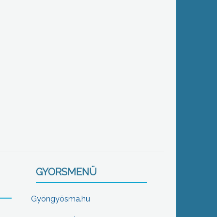
GYORSMENÜ
Gyöngyösma.hu