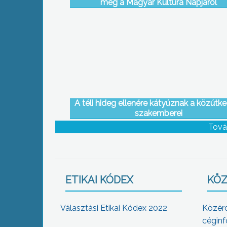
meg a Magyar Kultúra Napjáról
A téli hideg ellenére kátyúznak a közútk
szakemberei
Tová
ETIKAI KÓDEX
KÖZ
Választási Etikai Kódex 2022
Közér
céginf