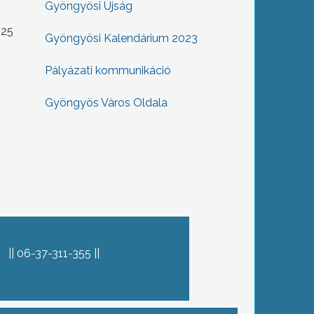
Gyöngyösi Újság
-25
Gyöngyösi Kalendárium 2023
Pályázati kommunikáció
Gyöngyös Város Oldala
06-37-311-355