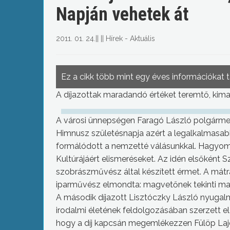
Napján vehetek át
2011. 01. 24.
||
||
Hírek - Aktuális
Ez a cikk több mint egy éves információkat 
A díjazottak maradandó értéket teremtő, kima
A városi ünnepségen Faragó László polgárme
Himnusz születésnapja azért a legalkalmasab
formálódott a nemzetté válásunkkal. Hagyom
Kultúrájáért elismeréseket. Az idén elsőként 
szobrászművész által készített érmet. A mátr
iparművész elmondta: magvetőnek tekinti mag
A második díjazott Lisztóczky László nyugalm
irodalmi életének feldolgozásában szerzett el
hogy a díj kapcsán megemlékezzen Fülöp Lajos