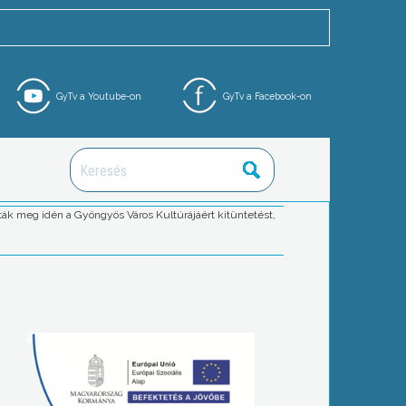
GyTv a Youtube-on
GyTv a Facebook-on
ták meg idén a Gyöngyös Város Kultúrájáért kitüntetést,