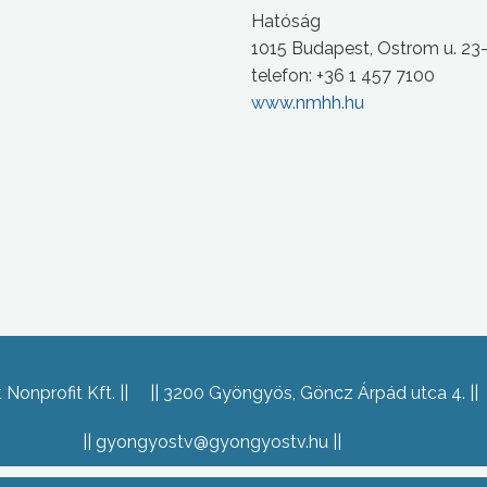
Hatóság
1015 Budapest, Ostrom u. 23
telefon: +36 1 457 7100
www.nmhh.hu
Nonprofit Kft.
3200 Gyöngyös, Göncz Árpád utca 4.
gyongyostv@gyongyostv.hu