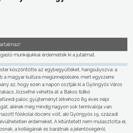
tartalmaz!
gasló munkájukkal érdemelték ki a jutalmat.
ster köszöntötte az egybegyűlteket, hangsúlyozva: a
b a magyar kultúra megünneplésére, mert egyszerre
ány az, hogy ezen a napon osztják ki a Gyöngyös Város
Szakács Józsefné vehette át a Bakos Ildikó
afüredi palóc gyűjteményt létrehozó 89 éves népi
át, akinek még mindig nagyon sok tennivalója van.
azott főiskolai docens volt, aki Gyöngyös 19. századi
évülhetetlen érdemeket. A kitüntetett nem mulasztotta el,
nak, a kollégának és barátnak a jelentőségéről.