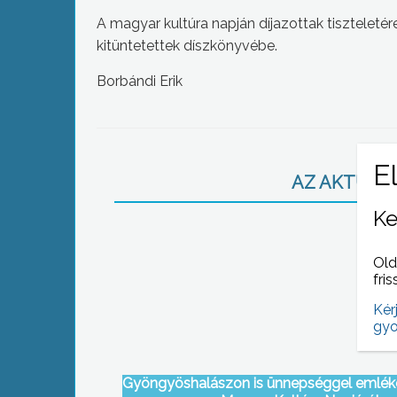
A magyar kultúra napján díjazottak tiszteletér
kitüntetettek díszkönyvébe.
Borbándi Erik
AZ AKTUÁLIS
Ke
Old
fris
Kér
gyo
Gyöngyöshalászon is ünnepséggel emlék