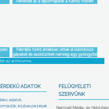
vehették át a diplomájukat a Károly Róbert
Főiskola frissen végzett hallgatói
ezelő
Félmillió forint értékben vittek el különböző
gépeket és eszközöket nemrég egy gyöngyösi
telephelyről
bb az archívumra
ÉRDEKŰ ADATOK
FELÜGYELETI
SZERVÜNK
dekű adatok,
ormációk, közbeszerzések
Nemzeti Média- és Hírközlési