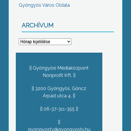
Gyöngyös Város Oldala
ARCHÍVUM
Archívum
Gyöngyösi Médiaközpont
Nonprofit Kft.
3200 Gyöngyös, Göncz
Árpád utca 4.
06-37-311-355
gyongyostv@gyongyostv.hu