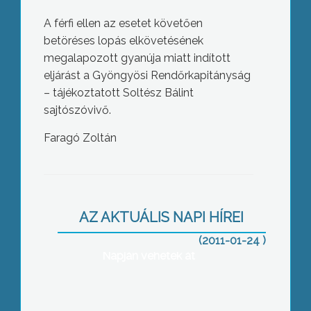
A férfi ellen az esetet követően
betöréses lopás elkövetésének
megalapozott gyanúja miatt indított
eljárást a Gyöngyösi Rendőrkapitányság
– tájékoztatott Soltész Bálint
sajtószóvivő.
Faragó Zoltán
Szakács Józsefné népi iparművész és
dr. Lisztóczky László
irodalomtörténész, nyugalmazott
főiskolai docens kapták meg idén a
AZ AKTUÁLIS NAPI HÍREI
Gyöngyös Város Kultúrájáért
(2011-01-24 )
kitüntetést, melyet a Magyar Kultúra
Napján vehetek át
Gyöngyöshalászon is ünnepséggel