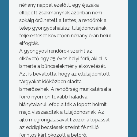
néhány nappal ezelőtt, egy éjszaka
ellopott zsákmánynak azonban nem
sokáig örülhetett a tettes, a rendőrök a
telep gyöngyöshalászi tulajdonosának
feljelentését követően néhány órán belül
elfogták.
A gyöngyösi rendőrök szerint az
elkövető egy 25 éves helyi férfi, aki el is
ismerte a bűncselekmény elkövetését.
Azt is bevallotta, hogy az eltulajdonított
tárgyakat időközben eladta
ismerőseinek. A rendőrség munkatársai a
forró nyomon tovább haladva
hiánytalanul lefoglalták a lopott holmit,
majd visszaadták a tulajdonosnak. Az
ajtó megrongálásával tízezer, a lopással
az eddigi becslések szerint félmillió
forintos kárt okozott a betörő.