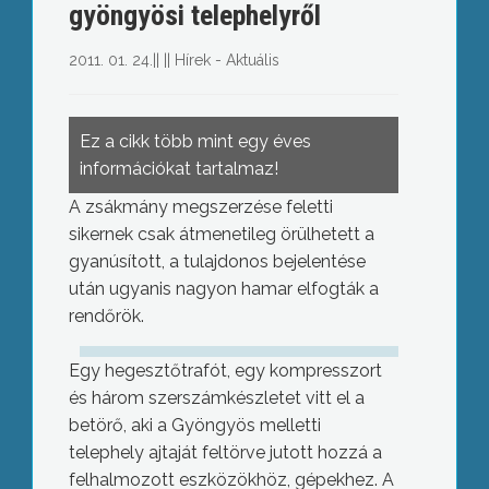
gyöngyösi telephelyről
2011. 01. 24.
||
||
Hírek - Aktuális
Ez a cikk több mint egy éves
információkat tartalmaz!
A zsákmány megszerzése feletti
sikernek csak átmenetileg örülhetett a
gyanúsított, a tulajdonos bejelentése
után ugyanis nagyon hamar elfogták a
rendőrök.
Egy hegesztőtrafót, egy kompresszort
és három szerszámkészletet vitt el a
betörő, aki a Gyöngyös melletti
telephely ajtaját feltörve jutott hozzá a
felhalmozott eszközökhöz, gépekhez. A