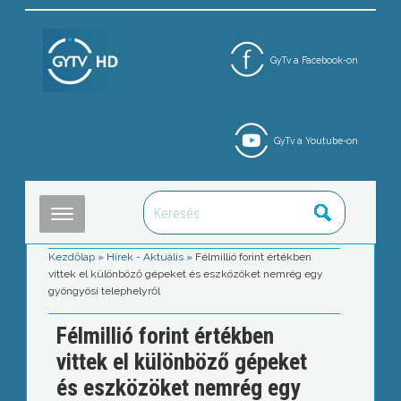
GyTv a Facebook-on
GyTv a Youtube-on
Kezdőlap
»
Hírek - Aktuális
»
Félmillió forint értékben
vittek el különböző gépeket és eszközöket nemrég egy
gyöngyösi telephelyről
Félmillió forint értékben
vittek el különböző gépeket
és eszközöket nemrég egy