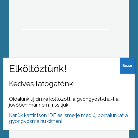
emlékeztek meg a Magyar Kultúra
Napjáról
Január 22-én, a Magyar Kultúra Napján
vehették át a diplomájukat a Károly
Róbert Főiskola frissen végzett
hallgatói
Kedves látogatónk!
Oldalunk új címre költözött, a gyongyostv.hu-t a
jövőben már nem frissítjük!
A téli hideg ellenére kátyúznak a
közútkezelő szakemberei
Kérjük kattintson IDE és ismerje meg új portálunkat a
gyongyosma.hu címen!