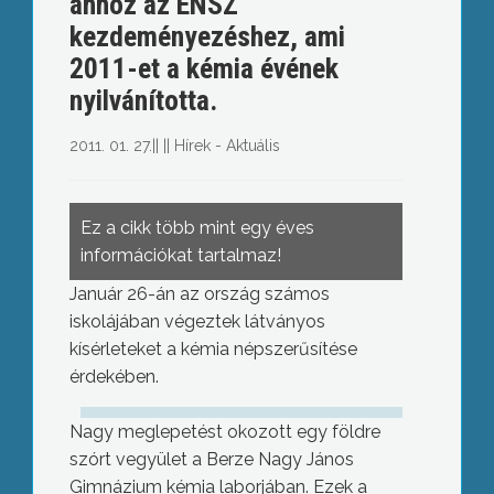
ahhoz az ENSZ
kezdeményezéshez, ami
2011-et a kémia évének
nyilvánította.
2011. 01. 27.
||
||
Hírek - Aktuális
Ez a cikk több mint egy éves
információkat tartalmaz!
Január 26-án az ország számos
iskolájában végeztek látványos
kísérleteket a kémia népszerűsítése
érdekében.
Nagy meglepetést okozott egy földre
szórt vegyület a Berze Nagy János
Gimnázium kémia laborjában. Ezek a