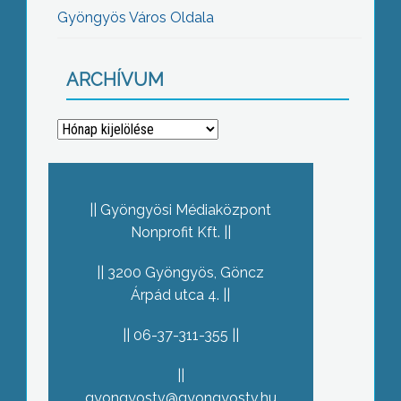
Gyöngyös Város Oldala
ARCHÍVUM
Archívum
Gyöngyösi Médiaközpont
Nonprofit Kft.
3200 Gyöngyös, Göncz
Árpád utca 4.
06-37-311-355
gyongyostv@gyongyostv.hu