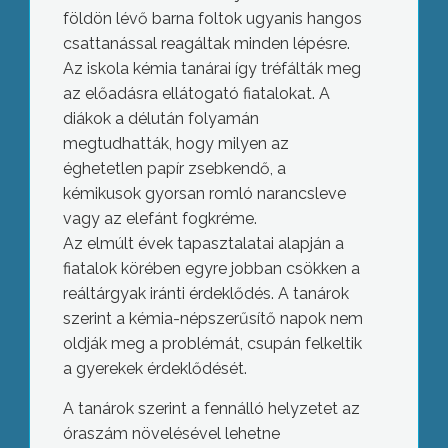
földön lévő barna foltok ugyanis hangos
csattanással reagáltak minden lépésre.
Az iskola kémia tanárai így tréfálták meg
az előadásra ellátogató fiatalokat. A
diákok a délután folyamán
megtudhatták, hogy milyen az
éghetetlen papír zsebkendő, a
kémikusok gyorsan romló narancsleve
vagy az elefánt fogkréme.
Az elmúlt évek tapasztalatai alapján a
fiatalok körében egyre jobban csökken a
reáltárgyak iránti érdeklődés. A tanárok
szerint a kémia-népszerűsítő napok nem
oldják meg a problémát, csupán felkeltik
a gyerekek érdeklődését.
A tanárok szerint a fennálló helyzetet az
óraszám növelésével lehetne