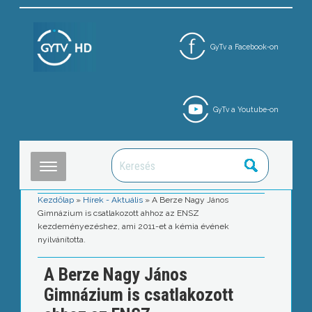
GyTv a Facebook-on
GyTv a Youtube-on
Kezdőlap
»
Hírek - Aktuális
»
A Berze Nagy János
Gimnázium is csatlakozott ahhoz az ENSZ
kezdeményezéshez, ami 2011-et a kémia évének
nyilvánította.
A Berze Nagy János
Gimnázium is csatlakozott