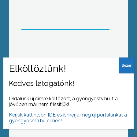
otthona. Erről tájékoztatták tegnap a
75 lakót és 40 dolgozót
A január közepén meghirdetésre került
Új Széchenyi Terv keretében 2011.
március elsejétől adhatóak be az első,
kis- és középvállalkozásokat érintő
pályázatok
Kedves látogatónk!
Oldalunk új címre költözött, a gyongyostv.hu-t a
jövőben már nem frissítjük!
Összehangolt olvasáskultúra –
infrasturktúra-fejlesztés az élethosszig
Kérjük kattintson IDE és ismerje meg új portálunkat a
tartó tanulás érdekében – címmel
gyongyosma.hu címen!
nyert uniós forrást a Károly Róbert
Főiskola Könyvtára és 4 település