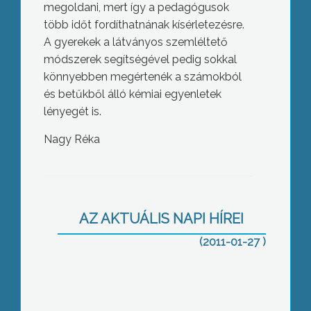
megoldani, mert így a pedagógusok
több időt fordíthatnának kísérletezésre.
A gyerekek a látványos szemléltető
módszerek segítségével pedig sokkal
könnyebben megértenék a számokból
és betűkből álló kémiai egyenletek
lényegét is.
Nagy Réka
Első fordulóban tárgyalták ma
Gyöngyös 2011-es költségvetését a
város képviselői
AZ AKTUÁLIS NAPI HÍREI
(2011-01-27 )
Mégis bezárhat a mátraházi idősek