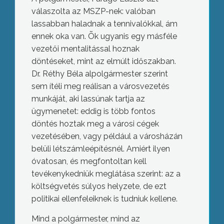
válaszolta az MSZP-nek: valóban
lassabban haladnak a tennivalókkal, ám
ennek oka van. Õk ugyanis egy másféle
vezetői mentalitással hoznak
döntéseket, mint az elmúlt időszakban.
Dr. Réthy Béla alpolgármester szerint
sem ítéli meg reálisan a városvezetés
munkáját, aki lassúnak tartja az
ügymenetet: eddig is több fontos
döntés hoztak meg a városi cégek
vezetésében, vagy például a városházán
belüli létszámleépítésnél. Amiért ilyen
óvatosan, és megfontoltan kell
tevékenykedniük meglátása szerint: az a
költségvetés súlyos helyzete, de ezt
politikai ellenfeleiknek is tudniuk kellene.
Mind a polgármester, mind az