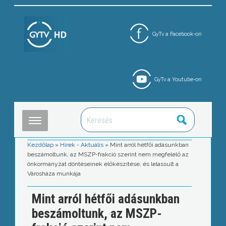
GyTv a Facebook-on
GyTv a Youtube-on
Kezdőlap
»
Hírek - Aktuális
»
Mint arról hétfői adásunkban
beszámoltunk, az MSZP-frakció szerint nem megfelelő az
önkormányzat döntéseinek előkészítése, és lelassult a
Városháza munkája
Mint arról hétfői adásunkban
beszámoltunk, az MSZP-