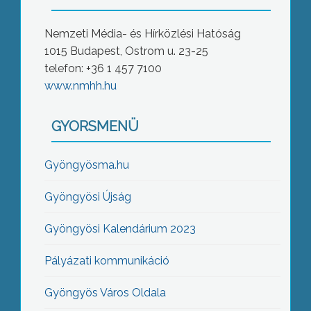
Nemzeti Média- és Hírközlési Hatóság
1015 Budapest, Ostrom u. 23-25
telefon: +36 1 457 7100
www.nmhh.hu
GYORSMENÜ
Gyöngyösma.hu
Gyöngyösi Újság
Gyöngyösi Kalendárium 2023
Pályázati kommunikáció
Gyöngyös Város Oldala