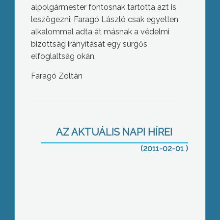
alpolgármester fontosnak tartotta azt is
leszögezni: Faragó László csak egyetlen
alkalommal adta át másnak a védelmi
bizottság irányítását egy sürgős
elfoglaltság okán.
Faragó Zoltán
Az áprilisi bezárás tényét rögzítő
végleges határozat után is tovább
vitatkozik a mátraházai idősotthon
AZ AKTUÁLIS NAPI HÍREI
ügyében a Fidesz és az MSZP
(2011-02-01 )
A Heves megyei lakosság 15%-ának
lakhatása van közvetlen veszélyben a
banki- és közüzemi tartozások miatt –