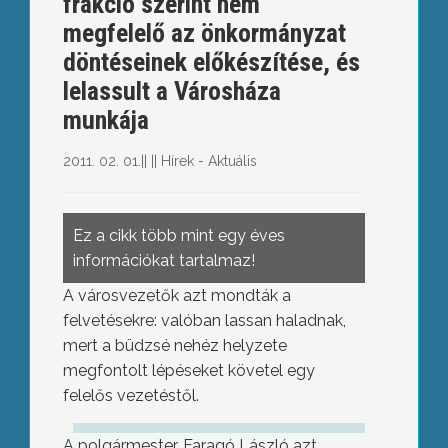
frakció szerint nem
megfelelő az önkormányzat
döntéseinek előkészítése, és
lelassult a Városháza
munkája
2011. 02. 01.
||
||
Hírek - Aktuális
Ez a cikk több mint egy éves
információkat tartalmaz!
A városvezetők azt mondták a
felvetésekre: valóban lassan haladnak,
mert a büdzsé nehéz helyzete
megfontolt lépéseket követel egy
felelős vezetéstől.
A polgármester, Faragó László azt