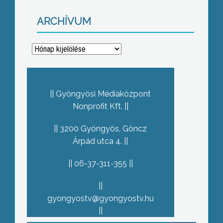
ARCHÍVUM
Archívum
Gyöngyösi Médiaközpont
Nonprofit Kft.
3200 Gyöngyös, Göncz
Árpád utca 4.
06-37-311-355
gyongyostv@gyongyostv.hu