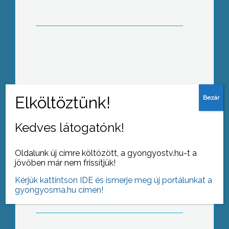
állítja az egyik banki károsultak
megsegítésével foglalkozó iroda
A gyakorlati szakképzés fejlesztése
volt a célja, az ÉMOR – TISZK
megalakulásának
Kedves látogatónk!
Oldalunk új címre költözött, a gyongyostv.hu-t a
Megtartották a szőlő
jövőben már nem frissítjük!
növényvédelmével foglalkozó
szakmai előadássorozat első
Kérjük kattintson IDE és ismerje meg új portálunkat a
összejövetelét Abasáron
gyongyosma.hu címen!