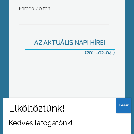
Faragó Zoltán
Már Heves megyében is
influenzajárvány van, 3 embert kellett
intenzív osztályon ápolni, és az egri
kórházban részleges látogatási
tilalmat rendeltek el
AZ AKTUÁLIS NAPI HÍREI
(2011-02-04 )
Vízügyi fórumot tartottak
Jászárokszálláson
Kedves látogatónk!
A szürkehályog műtétek korszerűbb
elvégzése érdekében új műszert