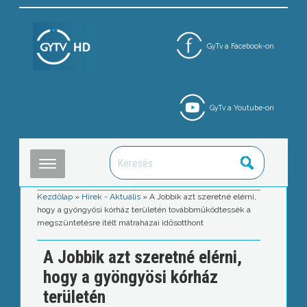
GyTv a Facebook-on
GyTv a Youtube-on
Kezdőlap
»
Hírek - Aktuális
»
A Jobbik azt szeretné elérni,
hogy a gyöngyösi kórház területén továbbműködtessék a
megszüntetésre ítélt mátraházai idősotthont
A Jobbik azt szeretné elérni,
hogy a gyöngyösi kórház
területén