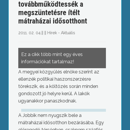
továbbműködtessék a
megszüntetésre ítélt
mátraházai idősotthont
2011. 02. 04.
||
||
Hírek - Aktuális
Ez a cikk több mint egy éves
információkat tartalmaz!
A megyei közgyűlés elnöke szerint az
ellenzék politikai haszonszerzésre
törekszik, és a költözés során minden
gondozott jó helyre kerül. A lakók
ugyanakkor panaszkodnak.
A Jobbik nem nyugszik bele a
mátraházai idősotthon bezárásába. Egy
elöregedő térségben, csaknem százfős