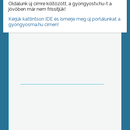
Oldalunk új címre költözött, a gyongyostv.hu-t a
vásárolt a gyöngyösi Bugát Pál
jövőben már nem frissítjük!
Kórház
Kérjük kattintson IDE és ismerje meg új portálunkat a
gyongyosma.hu címen!
Illés Klub alakult Markazon