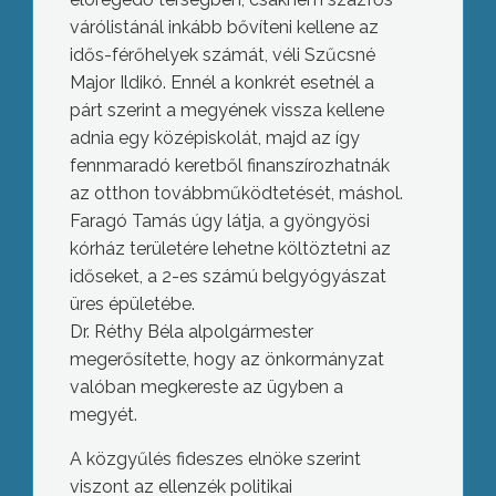
várólistánál inkább bővíteni kellene az
idős-férőhelyek számát, véli Szűcsné
Major Ildikó. Ennél a konkrét esetnél a
párt szerint a megyének vissza kellene
adnia egy középiskolát, majd az így
fennmaradó keretből finanszírozhatnák
az otthon továbbműködtetését, máshol.
Faragó Tamás úgy látja, a gyöngyösi
kórház területére lehetne költöztetni az
időseket, a 2-es számú belgyógyászat
üres épületébe.
Dr. Réthy Béla alpolgármester
megerősítette, hogy az önkormányzat
valóban megkereste az ügyben a
megyét.
A közgyűlés fideszes elnöke szerint
viszont az ellenzék politikai