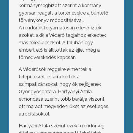
kormánymegbízott szerint a kormány
gyorsan reagált a történésekre a büntető
törvénykönyv módosításával.
A rendőrök folyamatosan ellenőrizték
azokat, akik a Véderő tagjaihoz érkeztek
más településekről. A faluban egy
embert elő is állítottak az éjjel, még a
tömegverekedés kapcsán.
A Véderősök reggelre elmentek a
településről, és arra kérték a
szimpatizánsokat, hogy ők se jöjjenek
Gyöngyöspatára. Hartyányi Attila
elmondása szerint több barátja viszont
ott maradt megvédeni őket az esetleges
atrocitásoktól.
Hartyáni Attila szerint ezek a rendőrség