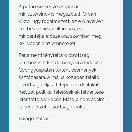
A patai események kapcsán a
miniszterelnök is megszólalt. Orbán
Viktor úgy fogalmazott: az erő nyelvén
kell beszélnie az államnak, és
mindenfajta erőszakkal szemben meg
kell védenie az embereket.
Parlamenti tényfeltáró bizottság
létrehozását kezdeményezi a Fidesz a
Gyöngyöspatán történt események
tisztázására. A május közepén felálló
bizottság célja a településen kialakult
helyzet politikai felelőseinek felderítése,
jelentette be Kocsis Máté, a honvédelmi
és rendészeti bizottság elnöke.
Faragó Zoltán
Nyolcvanéves fennállásának
legnagyobb felújítása ért véget a
Mátrai Gyógyintézetben