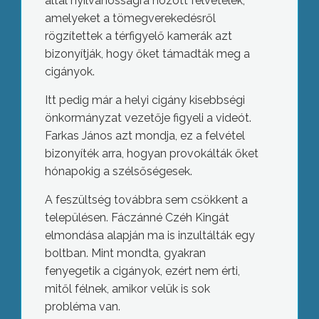
által nyilvánosságra hozott felvételek,
amelyeket a tömegverekedésről
rögzítettek a térfigyelő kamerák azt
bizonyítják, hogy őket támadták meg a
cigányok.
Itt pedig már a helyi cigány kisebbségi
önkormányzat vezetője figyeli a videót.
Farkas János azt mondja, ez a felvétel
bizonyíték arra, hogyan provokálták őket
hónapokig a szélsőségesek.
A feszültség továbbra sem csökkent a
településen. Fáczánné Czéh Kingát
elmondása alapján ma is inzultálták egy
boltban. Mint mondta, gyakran
fenyegetik a cigányok, ezért nem érti,
mitől félnek, amikor velük is sok
probléma van.