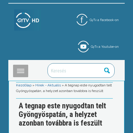
GyTv a Facebook-on
GyTv a Youtube-on
Kezdőlap
»
Hírek - Aktuális
»
A tegnap este nyugodtan telt
Gyöngyöspatán, a helyzet azonban továbbra is feszült
A tegnap este nyugodtan telt
Gyöngyöspatán, a helyzet
azonban továbbra is feszült