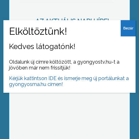
AZ AKTUÁLIS NAPI HÍREI
(2011-04-28 )
A múzeum fenntartása, a kórház
Kedves látogatónk!
fejlesztési pályázatának módosítása,
és az idősellátások díjának
Oldalunk új címre költözött, a gyongyostv.hu-t a
újragondolása – ezekkel a témákkal
jövőben már nem frissítjük!
foglalkozott a gyöngyösi grémium
tegnapi rendkívüli ülésén
Kérjük kattintson IDE és ismerje meg új portálunkat a
gyongyosma.hu címen!
Kórházfejlesztés, idősügyi problémák,
Orczy Kastély ügye