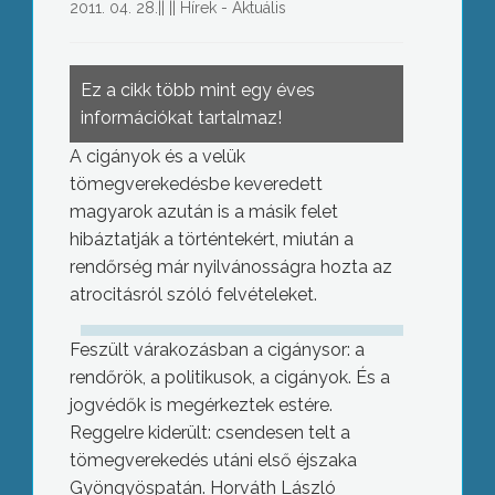
2011. 04. 28.
||
||
Hírek - Aktuális
Ez a cikk több mint egy éves
információkat tartalmaz!
A cigányok és a velük
tömegverekedésbe keveredett
magyarok azután is a másik felet
hibáztatják a történtekért, miután a
rendőrség már nyilvánosságra hozta az
atrocitásról szóló felvételeket.
Feszült várakozásban a cigánysor: a
rendőrök, a politikusok, a cigányok. És a
jogvédők is megérkeztek estére.
Reggelre kiderült: csendesen telt a
tömegverekedés utáni első éjszaka
Gyöngyöspatán. Horváth László