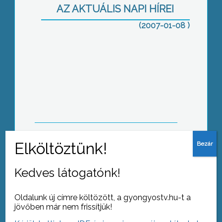
AZ AKTUÁLIS NAPI HÍREI
(2007-01-08 )
Vízforgatóval vagy anélkül?
Gyöngyös első szülöttei
Kedves látogatónk!
Oldalunk új címre költözött, a gyongyostv.hu-t a
jövőben már nem frissítjük!