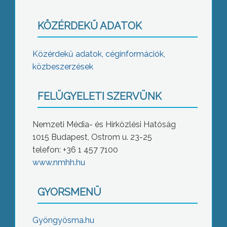
KÖZÉRDEKŰ ADATOK
Közérdekű adatok, céginformációk,
közbeszerzések
FELÜGYELETI SZERVÜNK
Nemzeti Média- és Hírközlési Hatóság
1015 Budapest, Ostrom u. 23-25
telefon: +36 1 457 7100
www.nmhh.hu
GYORSMENÜ
Gyöngyösma.hu