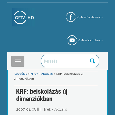
GyTv a Facebook-on
GyTv a Youtube-on
Kezdőlap
»
Hírek - Aktuális
»
KRF: beiskolázás új
dimenziókban
KRF: beiskolázás új
dimenziókban
2007. 01. 08.
||
||
Hírek - Aktuális