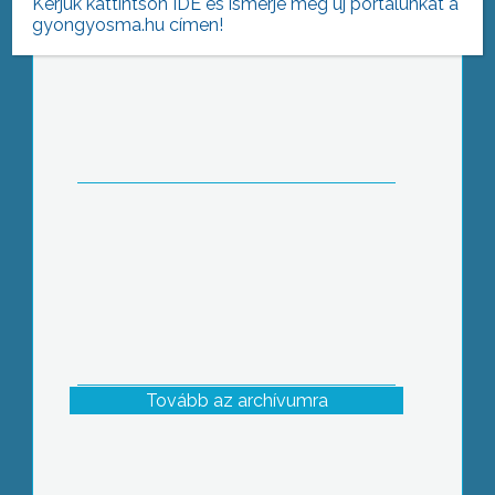
Kérjük kattintson IDE és ismerje meg új portálunkat a
gyongyosma.hu címen!
Fenyőgyűjtés
Tovább az archívumra