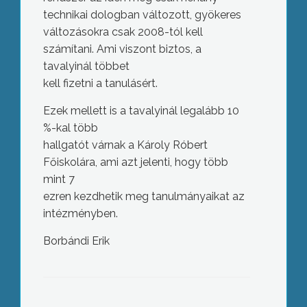
technikai dologban változott, gyökeres
változásokra csak 2008-tól kell
számítani. Ami viszont biztos, a
tavalyinál többet
kell fizetni a tanulásért.
Ezek mellett is a tavalyinál legalább 10
%-kal több
hallgatót várnak a Károly Róbert
Főiskolára, ami azt jelenti, hogy több
mint 7
ezren kezdhetik meg tanulmányaikat az
intézményben.
Borbándi Erik
BÖK-tisztújítás: Merczel József az új
megyei elnök