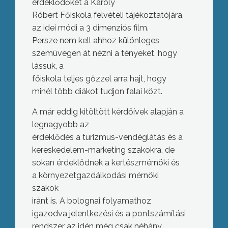
érdeklődőket a Károly
Róbert Főiskola felvételi tájékoztatójára,
az idei módi a 3 dimenziós film.
Persze nem kell ahhoz különleges
szemüvegen át nézni a tényeket, hogy
lássuk, a
főiskola teljes gőzzel arra hajt, hogy
minél több diákot tudjon falai közt.
A már eddig kitöltött kérdőívek alapján a
legnagyobb az
érdeklődés a turizmus-vendéglátás és a
kereskedelem-marketing szakokra, de
sokan érdeklődnek a kertészmérnöki és
a környezetgazdálkodási mérnöki
szakok
iránt is. A bolognai folyamathoz
igazodva jelentkezési és a pontszámítási
rendszer az idén még csak néhány