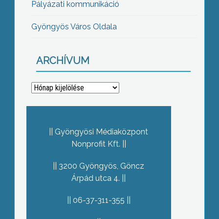
Pályázati kommunikáció
Gyöngyös Város Oldala
ARCHÍVUM
Archívum
Gyöngyösi Médiaközpont
Nonprofit Kft.
3200 Gyöngyös, Göncz
Árpád utca 4.
06-37-311-355