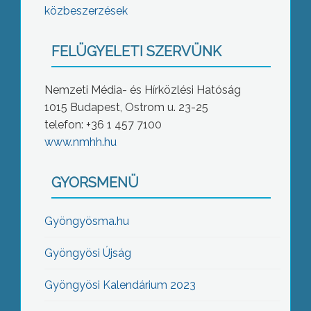
közbeszerzések
FELÜGYELETI SZERVÜNK
Nemzeti Média- és Hírközlési Hatóság
1015 Budapest, Ostrom u. 23-25
telefon: +36 1 457 7100
www.nmhh.hu
GYORSMENÜ
Gyöngyösma.hu
Gyöngyösi Újság
Gyöngyösi Kalendárium 2023