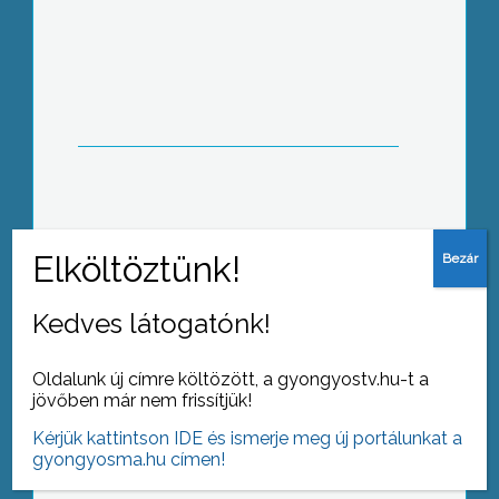
Az elmúlt hétvégén zárult az
önkormányzat nagyszabású
várostakarítási akciója
Fejlesztő játékokat vásároltak a Város
bál bevételéből a gyöngyösi
ovisoknak 1 millió Ft értékben
Kedves látogatónk!
Oldalunk új címre költözött, a gyongyostv.hu-t a
jövőben már nem frissítjük!
A szociális rendelet módosításáról, és
Kérjük kattintson IDE és ismerje meg új portálunkat a
egyéb, a időseket is érintő szociális
gyongyosma.hu címen!
kérdésekről tartottak tanácskozást a
Polgármesteri Hivatal Dísztermében