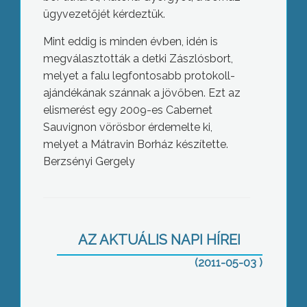
ügyvezetőjét kérdeztük.
Mint eddig is minden évben, idén is
megválasztották a detki Zászlósbort,
melyet a falu legfontosabb protokoll-
ajándékának szánnak a jövőben. Ezt az
elismerést egy 2009-es Cabernet
Sauvignon vörösbor érdemelte ki,
melyet a Mátravin Borház készítette.
Berzsényi Gergely
A Jobbik javaslata szerint a gyöngyösi
Bugát Pál Kórházban működtethetné
tovább a megyei önkormányzat a
bezárt mátraházai idősotthont
AZ AKTUÁLIS NAPI HÍREI
(2011-05-03 )