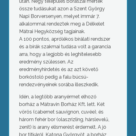
után. Négy település borászai mérték
össze tudásukat azon a Szent György
Napi Borversenyen, melyet immár 7.
alkalommal rendeztek meg a Délkelet
Mátrai Hegyközség tagjainak.
A 100 pontos, aprólékos bírálati rendszer
és a bírák szakmai tudása volt a garancia
arra, hogy a legjobb és leghitelesebb
eredmény szülessen. Az
eredményhirdetés és az azt követő
borkóstoló pedig a falu búcsú-
rendezvényeinek sorába illeszkedik.
Idén, a legtöbb aranyérmet elhozó
borház a Mátravin Borház Kft. lett. Két
vörös (cabernet sauvignon, cuvée), és
három fehér bor (olaszrizling, hárslevelű,
zenit) is arany elismerést érdemelt. A jó
bor titkáról, Katona Györgyöt, a borház