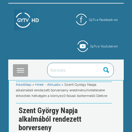
GyTv a Facebook-on
GyTv a Youtube-on
Kezdőlap
»
Hírek - Aktuális
»
Szent György Napja
alkalmából rendezett borverseny eredményhirdetésére
érkeztek hétvégén a környező falvak bortermelői Detkre
Szent György Napja
alkalmából rendezett
borverseny