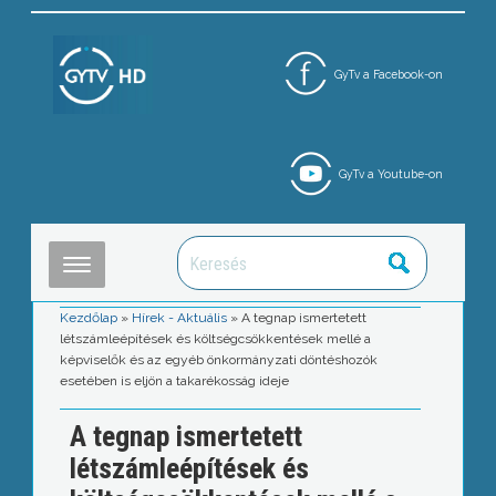
GyTv a Facebook-on
GyTv a Youtube-on
Kezdőlap
»
Hírek - Aktuális
»
A tegnap ismertetett
létszámleépítések és költségcsökkentések mellé a
képviselők és az egyéb önkormányzati döntéshozók
esetében is eljön a takarékosság ideje
A tegnap ismertetett
létszámleépítések és