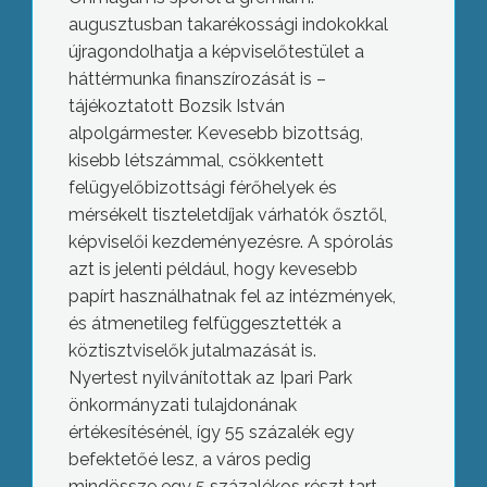
augusztusban takarékossági indokokkal
újragondolhatja a képviselőtestület a
háttérmunka finanszírozását is –
tájékoztatott Bozsik István
alpolgármester. Kevesebb bizottság,
kisebb létszámmal, csökkentett
felügyelőbizottsági férőhelyek és
mérsékelt tiszteletdíjak várhatók ősztől,
képviselői kezdeményezésre. A spórolás
azt is jelenti például, hogy kevesebb
papírt használhatnak fel az intézmények,
és átmenetileg felfüggesztették a
köztisztviselők jutalmazását is.
Nyertest nyilvánítottak az Ipari Park
önkormányzati tulajdonának
értékesítésénél, így 55 százalék egy
befektetőé lesz, a város pedig
mindössze egy 5 százalékos részt tart