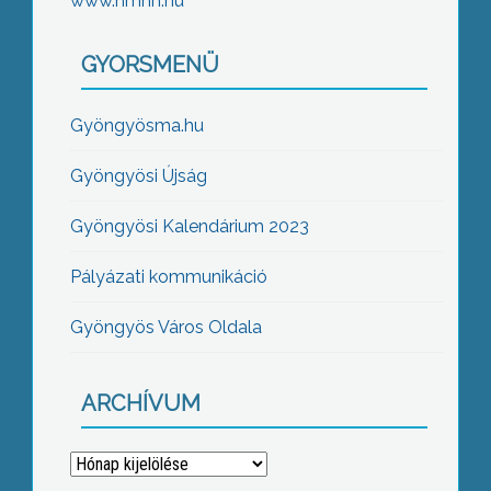
www.nmhh.hu
GYORSMENÜ
Gyöngyösma.hu
Gyöngyösi Újság
Gyöngyösi Kalendárium 2023
Pályázati kommunikáció
Gyöngyös Város Oldala
ARCHÍVUM
Archívum