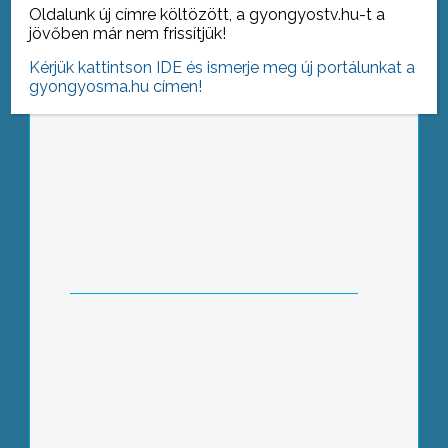
Oldalunk új címre költözött, a gyongyostv.hu-t a
kultúrpolitikában még hiányzik a
jövőben már nem frissítjük!
fordulat
Kérjük kattintson IDE és ismerje meg új portálunkat a
gyongyosma.hu címen!
Megfilmesített könyvek címmel tartott
közönségtalálkozót Vujity Tvrtko