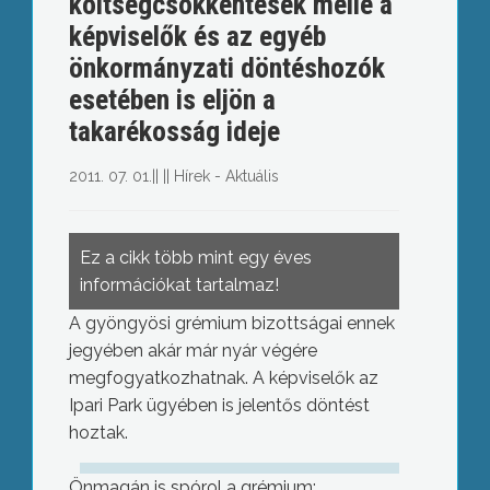
költségcsökkentések mellé a
képviselők és az egyéb
önkormányzati döntéshozók
esetében is eljön a
takarékosság ideje
2011. 07. 01.
||
||
Hírek - Aktuális
Ez a cikk több mint egy éves
információkat tartalmaz!
A gyöngyösi grémium bizottságai ennek
jegyében akár már nyár végére
megfogyatkozhatnak. A képviselők az
Ipari Park ügyében is jelentős döntést
hoztak.
Önmagán is spórol a grémium: