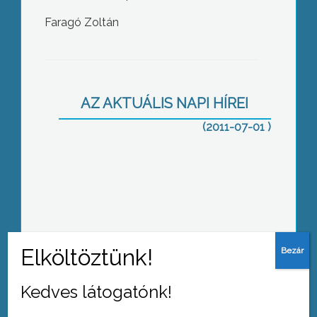
Faragó Zoltán
A Környezet és Energia Operatív
Program pályázat keretében a Károly
Róbert Főiskola tulajdonában álló
Erdőtelki Arborétum egy rehabilitációs
előkészítő programra több mint 8
AZ AKTUÁLIS NAPI HÍREI
millió forint támogatást nyert el
(2011-07-01 )
Csaknem húsz számítástechnikai
eszközt semmisítettek meg a
jászárokszállási gimnáziumban
Kedves látogatónk!
A gazdaságpolitikában már látható,
hogy jó irányba tart az ország, ámde a