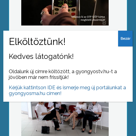
Olcsóbb lett az üzemanyag
Kedves látogatónk!
Több, mint 100 hallgató tesz
záróvizsgát
Oldalunk új címre költözött, a gyongyostv.hu-t a
jövőben már nem frissítjük!
Kérjük kattintson IDE és ismerje meg új portálunkat a
gyongyosma.hu címen!