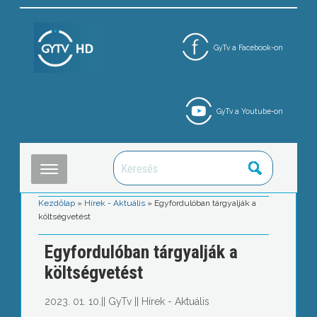
GyTv a Facebook-on
GyTv a Youtube-on
Kezdőlap
»
Hírek - Aktuális
»
Egyfordulóban tárgyalják a
költségvetést
Egyfordulóban tárgyalják a
költségvetést
2023. 01. 10.
||
GyTv
||
Hírek - Aktuális