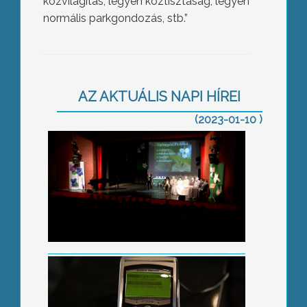
közvilágítás, legyen köztisztaság, legyen
normális parkgondozás, stb.”
Kitüntetésekre vár javaslatot az
önkormányzat
AZ AKTUÁLIS NAPI HÍREI
(2023-01-10 )
Összeolvadtak a SZÉP kártya
alszámlái