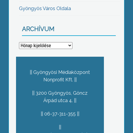
Gyöngyös Város Oldala
ARCHÍVUM
Archívum
Gyöngyösi Médiaközpont
Nonprofit Kft.
3200 Gyöngyös, Göncz
Árpád utca 4.
06-37-311-355