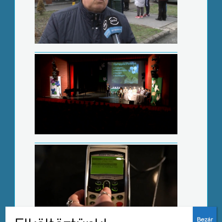
Kitüntetésekre vár javaslatot az
önkormányzat
Összeolvadtak a SZÉP kártya
alszámlái
Olcsóbb lett az üzemanyag