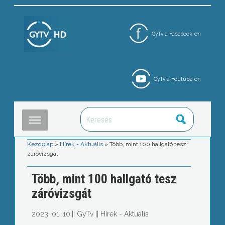
GyTv a Facebook-on
GyTv a Youtube-on
Kezdőlap
»
Hírek - Aktuális
»
Több, mint 100 hallgató tesz
záróvizsgát
Több, mint 100 hallgató tesz
záróvizsgát
2023. 01. 10.
||
GyTv
||
Hírek - Aktuális