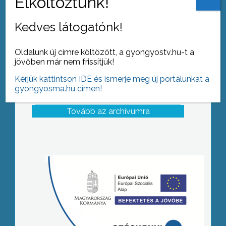
Kedves látogatónk!
Oldalunk új címre költözött, a gyongyostv.hu-t a
jövőben már nem frissítjük!
Kérjük kattintson IDE és ismerje meg új portálunkat a
gyongyosma.hu címen!
Tovább az archívumra