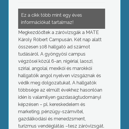
Ez a cikk több mint egy éves
információkat tartalmaz!
Megkezdődtek a záróvizsgák a MATE
Károly Róbert Campusán. Két nap alatt
összesen 108 hallgató ad számot
tudásáról. A gyöngyösi campus
végzősei közül 6-an, nigériai, laoszi,
szíriai, angolai, mexikói és marokkói
hallgatóik angol nyelven vizsgáznak és
védik meg dolgozatukat. A hallgatók
többsége az elmúlt évekhez hasonlóan
idén is valamilyen gazdaságtudományi
képzésen – pl. kereskedelem és
marketing, pénzügy-számvitel,
gazdálkodási és menedzsment,
turizmus vendéglátás –tesz záróvizsgát.