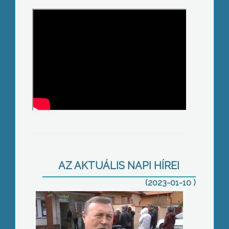
Egyfordulóban tárgyalják a
költségvetést
AZ AKTUÁLIS NAPI HÍREI
(2023-01-10 )