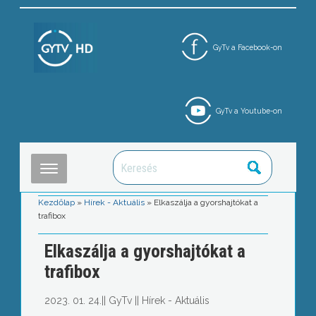
GyTv a Facebook-on
GyTv a Youtube-on
Kezdőlap
»
Hírek - Aktuális
»
Elkaszálja a gyorshajtókat a
trafibox
Elkaszálja a gyorshajtókat a
trafibox
2023. 01. 24.
||
GyTv
||
Hírek - Aktuális