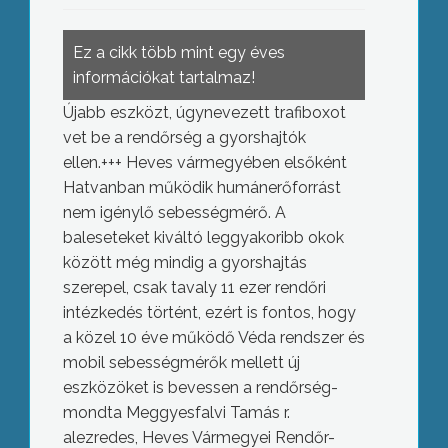
Ez a cikk több mint egy éves
információkat tartalmaz!
Újabb eszközt, úgynevezett trafiboxot
vet be a rendőrség a gyorshajtók
ellen.+++ Heves vármegyében elsőként
Hatvanban működik humánerőforrást
nem igénylő sebességmérő. A
baleseteket kiváltó leggyakoribb okok
között még mindig a gyorshajtás
szerepel, csak tavaly 11 ezer rendőri
intézkedés történt, ezért is fontos, hogy
a közel 10 éve működő Véda rendszer és
mobil sebességmérők mellett új
eszközöket is bevessen a rendőrség-
mondta Meggyesfalvi Tamás r.
alezredes, Heves Vármegyei Rendőr-