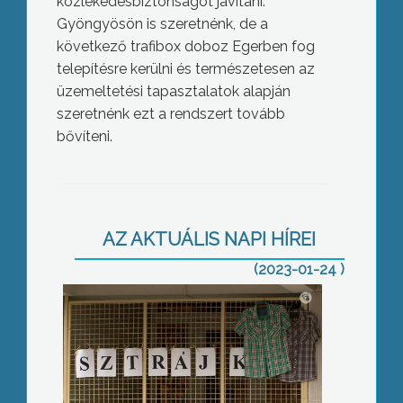
közlekedésbiztonságot javítani.
Gyöngyösön is szeretnénk, de a
következő trafibox doboz Egerben fog
telepítésre kerülni és természetesen az
üzemeltetési tapasztalatok alapján
szeretnénk ezt a rendszert tovább
bővíteni.
15 pedagógust rúgtak ki eddig
AZ AKTUÁLIS NAPI HÍREI
(2023-01-24 )
A hatósági fakitermelés is lassult