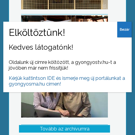
Gyöngyösi védőnők is dolgoznak az
Kedves látogatónk!
SMA-s gyerekekért
Oldalunk új címre költözött, a gyongyostv.hu-t a
jövőben már nem frissítjük!
Kérjük kattintson IDE és ismerje meg új portálunkat a
gyongyosma.hu címen!
Tovább az archívumra