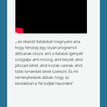
„…és sikerült fiatalokat megnyerni arra,
hogy tényleg egy olyan programot
állítsanak össze, ami a fiatalok igényeit
szolgálja: ami mozog, ami beszél, ahol
játszani lehet, ahol kvízek vannak, ahol
több ismeretet lehet szerezni. És mi
reménykedünk abban, hogy az
iskolákban is fel tudják használni”.
Életfogytig tartó börtönt kérnek a
lányait meggyilkoló férfira