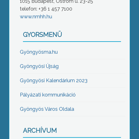
1015 Budapest, Ostrom u. 23-25
telefon: +36 1 457 7100
www.nmhh.hu
GYORSMENÜ
Gyöngyösma.hu
Gyöngyösi Újság
Gyöngyösi Kalendárium 2023
Pályázati kommunikáció
Gyöngyös Város Oldala
ARCHÍVUM