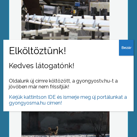
Megszaporodtak a szabadtéri tüzek
Kedves látogatónk!
Kutyamentő akció a Durandában
Oldalunk új címre költözött, a gyongyostv.hu-t a
jövőben már nem frissítjük!
Kérjük kattintson IDE és ismerje meg új portálunkat a
gyongyosma.hu címen!