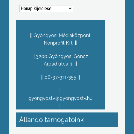
Archívum
Gyöngyösi Médiaközpont
Nonprofit Kft.
3200 Gyöngyös, Göncz
Árpád utca 4.
06-37-311-355
gyongyostv@gyongyostv.hu
Állandó támogatóink