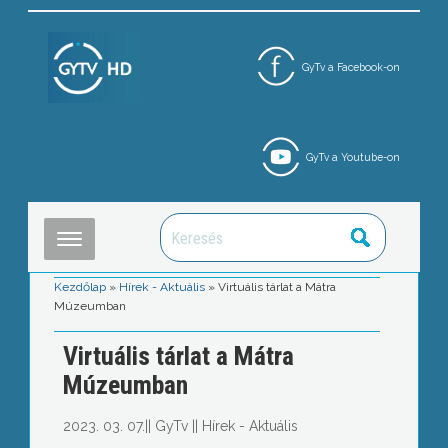
GyTv a Facebook-on
GyTv a Youtube-on
Kezdőlap
»
Hírek - Aktuális
»
Virtuális tárlat a Mátra
Múzeumban
Virtuális tárlat a Mátra
Múzeumban
2023. 03. 07.
||
GyTv
||
Hírek - Aktuális