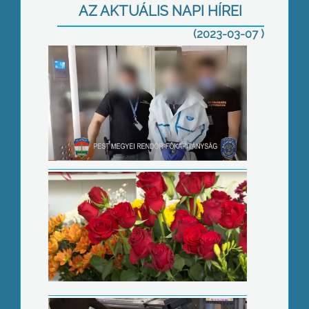
AZ AKTUÁLIS NAPI HÍREI
(2023-03-07 )
Nőnapi virágözön
Csökkent a munkahelyi balesetek
száma