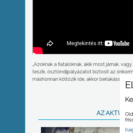
„Azoknak a fiataloknak, akik most járnak, vag
teszik, ösztöndíjpályázatot biztosít az önko
máshonnan költözik ide, akkor bérlakással prób
Ke
AZ AKTUÁLIS
Old
fris
Kér