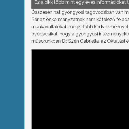
Ez a cikk több mint egy éves információkat 
Összesen hat gyöngyösi tagóvodában van mu
Bár az önkormányzatnak nem kötelező feladat
munkavállalókat, mégis több kedvezménnyel és
óvóbácsikat, hogy a gyöngyösi intézmények
műsorunkban Dr. Szén Gabriella, az Oktatási és