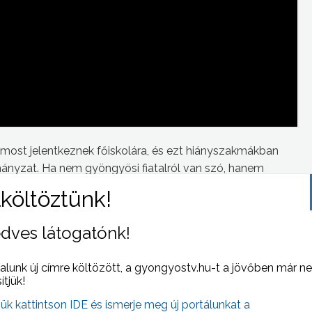
y most jelentkeznek főiskolára, és ezt hiányszakmákban
rmányzat. Ha nem gyöngyösi fiatalról van szó, hanem
áljuk segíteni.”
dves látogatónk!
 NAPI HÍREI
(2023-03-09 )
alunk új címre költözött, a gyongyostv.hu-t a jövőben már n
sítjük!
jük kattintson IDE és ismerje meg új portálunkat a