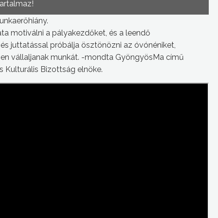
tartalmaz!
nkaerőhiány.
a motiválni a pályakezdőket, és a leendő
 juttatással próbálja ösztönözni az óvónéniket,
ben vállaljanak munkát. -mondta GyöngyösMa című
 Kulturális Bizottság elnöke.