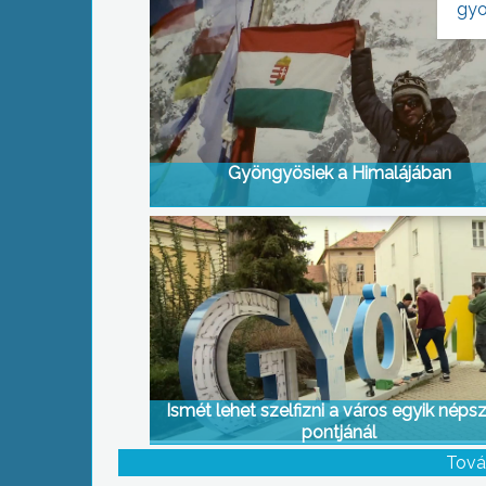
gyo
Gyöngyösiek a Himalájában
Ismét lehet szelfizni a város egyik néps
pontjánál
Tová