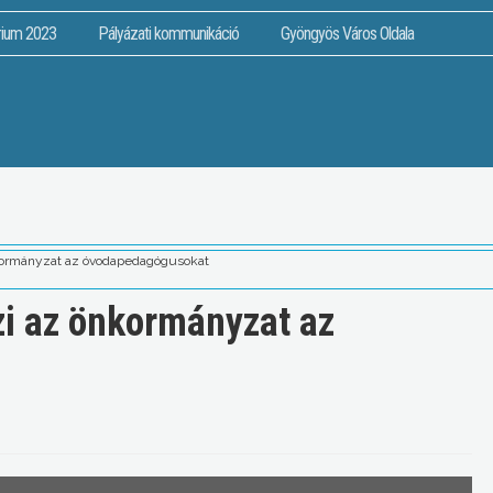
rium 2023
Pályázati kommunikáció
Gyöngyös Város Oldala
nkormányzat az óvodapedagógusokat
zi az önkormányzat az