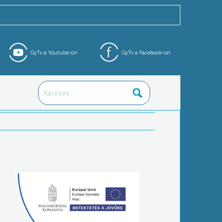
GyTv a Youtube-on
GyTv a Facebook-on