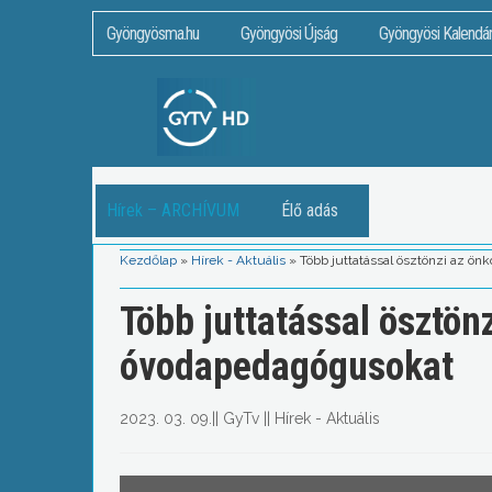
Gyöngyösma.hu
Gyöngyösi Újság
Gyöngyösi Kalendá
Hírek – ARCHÍVUM
Élő adás
Kezdőlap
»
Hírek - Aktuális
»
Több juttatással ösztönzi az ö
Több juttatással ösztön
óvodapedagógusokat
2023. 03. 09.
||
GyTv
||
Hírek - Aktuális