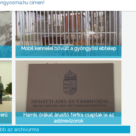
ngyosma.hu címen!
Mobil kennelel bővült a gyöngyösi ebtelep
zerű
Hamis órákat árusító férfira csaptak le az
adórevizorok
bb az archívumra