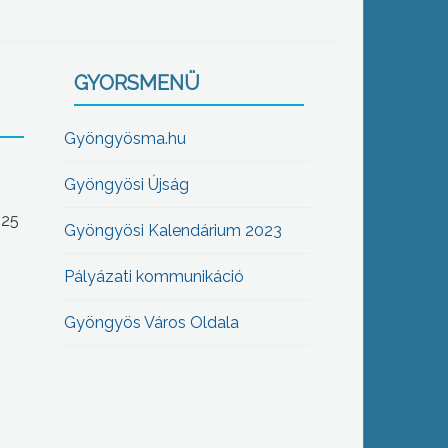
GYORSMENÜ
Gyöngyösma.hu
Gyöngyösi Újság
-25
Gyöngyösi Kalendárium 2023
Pályázati kommunikáció
Gyöngyös Város Oldala