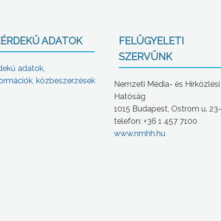
ÉRDEKŰ ADATOK
FELÜGYELETI
SZERVÜNK
dekű adatok,
ormációk, közbeszerzések
Nemzeti Média- és Hírközlési
Hatóság
1015 Budapest, Ostrom u. 23
telefon: +36 1 457 7100
www.nmhh.hu