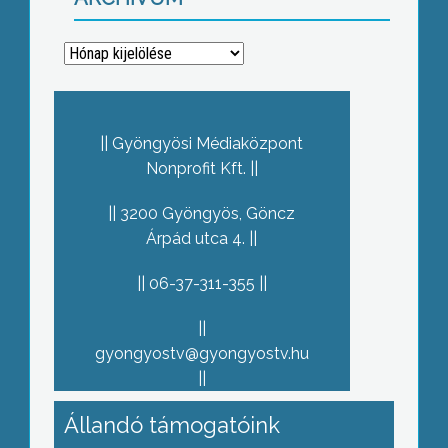
Archívum
Gyöngyösi Médiaközpont
Nonprofit Kft.
3200 Gyöngyös, Göncz
Árpád utca 4.
06-37-311-355
gyongyostv@gyongyostv.hu
Állandó támogatóink