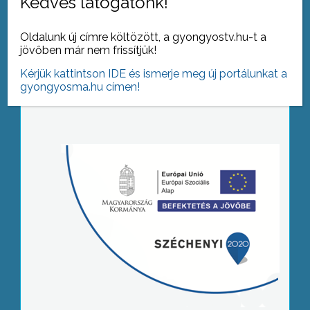
Kedves látogatónk!
Oldalunk új címre költözött, a gyongyostv.hu-t a
jövőben már nem frissítjük!
Kérjük kattintson IDE és ismerje meg új portálunkat a
Tovább az archívumra
gyongyosma.hu címen!