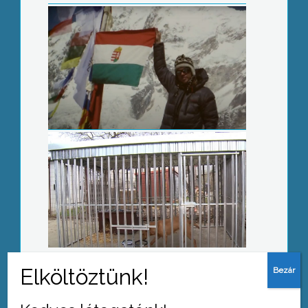
Mobil kennelel bővült a gyöngyösi
ebtelep
Hamis órákat árusító férfira csaptak le
az adórevizorok