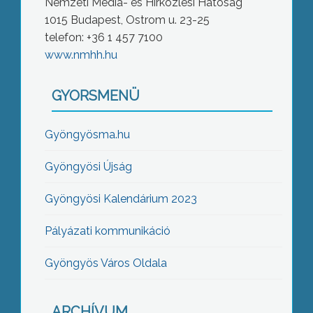
Nemzeti Média- és Hírközlési Hatóság
1015 Budapest, Ostrom u. 23-25
telefon: +36 1 457 7100
www.nmhh.hu
GYORSMENÜ
Gyöngyösma.hu
Gyöngyösi Újság
Gyöngyösi Kalendárium 2023
Pályázati kommunikáció
Gyöngyös Város Oldala
ARCHÍVUM