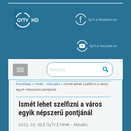
GyTv a Facebook-on
GyTv a Youtube-on
Kezdőlap
»
Hírek - Aktuális
»
Ismét lehet szelfizni a város
egyik népszerű pontjánál
Ismét lehet szelfizni a város
egyik népszerű pontjánál
2023. 03. 09.
||
GyTv
||
Hírek - Aktuális