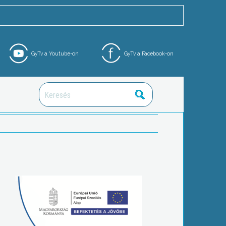
GyTv a Youtube-on
GyTv a Facebook-on