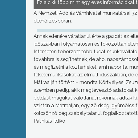
Ez a cikk több mint egy éves információkat 
A Nemzeti Adó és Vámhivatal munkatársai 32 be
ellenőrzés során.
Annak ellenére váratlanul érte a gazdát az el
időszakban folyamatosan és fokozottan ellenőr
Interneten toborzott több tucat munkavállaló
továbbra is segíthetnek, de ahol napszámosok
és megfizetni a közterheket, ami naponta, mu
feketemunkásokat az elmúlt időszakban, de eze
Mátraalján történt – mondta Körtvélyesi Zsuz
szemben pedig, akik megtévesztő adatokat 
például magukat valótlanul rokonnak adták ki
szintén a Mátraalján, egy zöldség-gyümölcs f
kölcsönző cég szabálytalanul foglalkoztatott
Pálinkás Ildikó