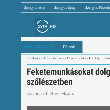
Gyöngyösma.hu
Gyöngyösi Újság
Gyöngyösi Kalendá
Hírek – ARCHÍVUM
Élő adás
Kezdőlap
»
Hírek - Aktuális
»
Feketemunkásokat dolgoztattak
Feketemunkásokat dolgo
szőlészetben
2011. 10. 10.
||
||
Hírek - Aktuális