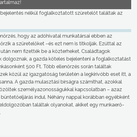
tartalmaz!
jelentés nélkül foglalkoztatott szüretelőt találtak az
lenőrzés, hogy az adóhivatal munkatársai ebben az
zik a szüretelőket –és ezt nem is titkolják. Ezúttal az
 után nem fizették be a közterheket. Családtagok
 dolgoznak, a gazda köteles bejelenteni a foglalkoztatást
nkásonként 500 Ft. Több ellenőrzés során találtak
k közül az igazgatóság területén a legkirívóbb eset itt, a
sanna. A gazda mulasztási bírságra számíthat, azokkal
közöltek személyazonosságukkal kapcsolatban – azaz
, büntetőeljárás indul. Néhány nappal korábban egyébként
eldolgozóban találtak olyanokat, akiket egy munkaerő-
.