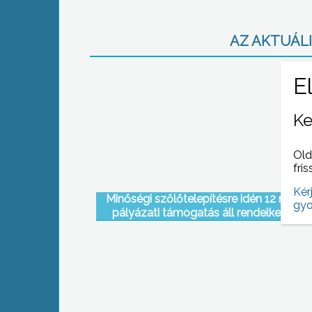
AZ AKTUÁLIS
Ke
Old
fris
Kér
Minőségi szőlőtelepítésre idén 12 milliár
gyo
pályázati támogatás áll rendelkezésre
üzemfejlesztésre további 1 milliárd Ft-
pályázhatnak a borászok