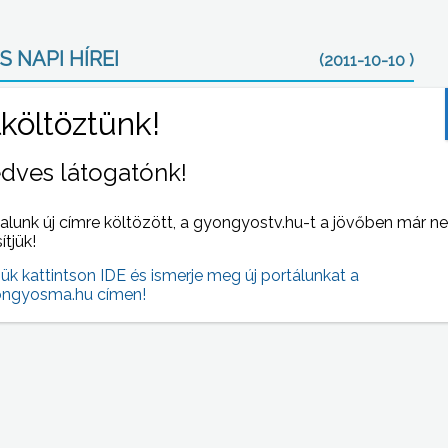
 NAPI HÍREI
(2011-10-10 )
dves látogatónk!
alunk új címre költözött, a gyongyostv.hu-t a jövőben már n
sítjük!
jük kattintson IDE és ismerje meg új portálunkat a
d Ft
Trófea bemutatót tartottak a Mátrában
ngyosma.hu címen!
 és
ra