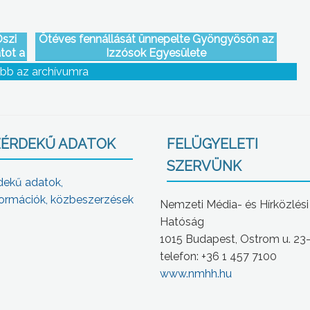
szi
Ötéves fennállását ünnepelte Gyöngyösön az
tot a
Izzósok Egyesülete
bb az archívumra
ÉRDEKŰ ADATOK
FELÜGYELETI
SZERVÜNK
dekű adatok,
ormációk, közbeszerzések
Nemzeti Média- és Hírközlési
Hatóság
1015 Budapest, Ostrom u. 23
telefon: +36 1 457 7100
www.nmhh.hu