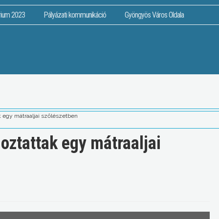
rium 2023
Pályázati kommunikáció
Gyöngyös Város Oldala
 egy mátraaljai szőlészetben
ztattak egy mátraaljai