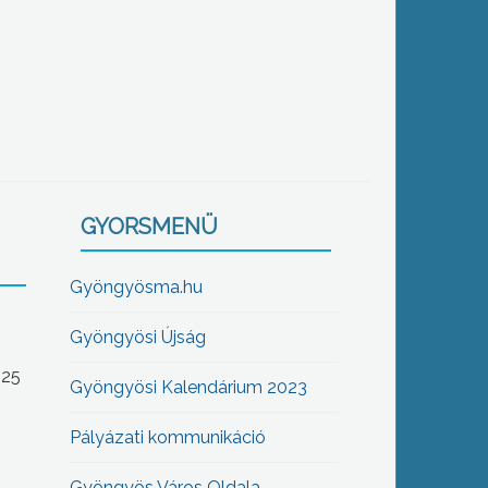
GYORSMENÜ
Gyöngyösma.hu
Gyöngyösi Újság
-25
Gyöngyösi Kalendárium 2023
Pályázati kommunikáció
Gyöngyös Város Oldala