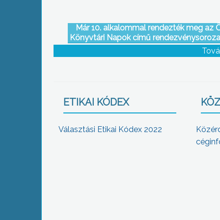
Már 10. alkalommal rendezték meg az Õ
Könyvtári Napok című rendezvénysoroza
Vachott Sándor Városi Könyvtárban
Tová
ETIKAI KÓDEX
KÖZ
Választási Etikai Kódex 2022
Közér
céginf