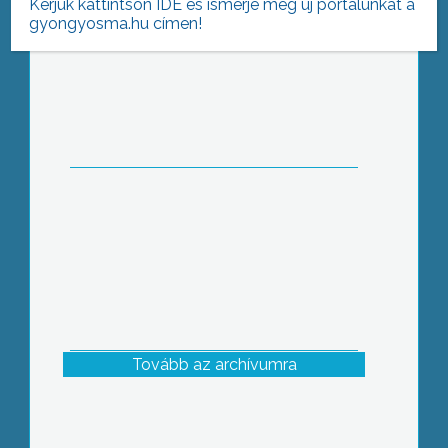
Kérjük kattintson IDE és ismerje meg új portálunkat a
gyongyosma.hu címen!
Szakmai Heteket tartanak a Vak
Bottyán János Katolikus Műszaki és
Közgazdasági Szakközépiskolában
Tovább az archívumra