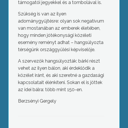
támogatói jegyekkel és a tombolával is.
Szükség is van az ilyen
adománygyűjtésre: olyan sok negatívum
van mostanában az emberek életében,
hogy minden jótékonysági közéleti
esemény reményt adhat – hangsúlyozta
térségünk országgyűlési képviselője.
A szervezők hangsúlyozták: bárki részt
vehet az ilyen bálon, aki érdeklődik a
közélet iránt, és aki szeretné a gazdasági
kapcsolatait élénkíteni. Sokan el is jöttek
az idei bálra: több mint 150-en.
Berzsényi Gergely
A hideg idő és a havazás miatt 12
ember vesztette életét az elmúlt 3
napban Magyarországon