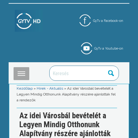
GyTv a Facebook-on
GyTv a Youtube-on
Kezdőlap
»
Hírek - Aktuális
»
Az idei Városbál bevételét a
Legyen Mindig Otthonunk Alapítvány részére ajánlották fel
a rendezők
Az idei Városbál bevételét a
Legyen Mindig Otthonunk
Alapítvány részére ajánlották