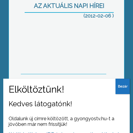
AZ AKTUÁLIS NAPI HÍREI
(2012-02-06 )
Jelentős bosszúságtól és nagy
költségektől kímélte meg magát, aki
idejében bebiztosította a vízóráját a
fagyok ellen
Az éves szinten 380 milliárd forintra
rúgó magyar cafeteria-piac állami
Kedves látogatónk!
kézbe adásával százmilliárdos
pluszbevételhez jut az államkassza a
nemzetgazdasági tárca elgondolásai
Oldalunk új címre költözött, a gyongyostv.hu-t a
szerint
jövőben már nem frissítjük!