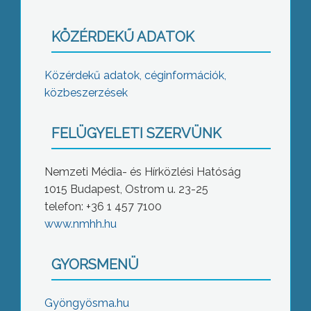
KÖZÉRDEKŰ ADATOK
Közérdekű adatok, céginformációk,
közbeszerzések
FELÜGYELETI SZERVÜNK
Nemzeti Média- és Hírközlési Hatóság
1015 Budapest, Ostrom u. 23-25
telefon: +36 1 457 7100
www.nmhh.hu
GYORSMENÜ
Gyöngyösma.hu