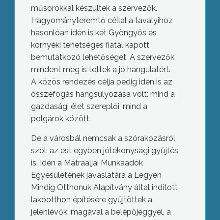
műsorokkal készültek a szervezők.
Hagyományteremtő céllal a tavalyihoz
hasonlóan idén is két Gyöngyös és
környéki tehetséges fiatal kapott
bemutatkozó lehetőséget. A szervezők
mindent meg is tettek a jó hangulatért.
A közös rendezés célja pedig idén is az
összefogás hangsúlyozása volt: mind a
gazdasági élet szereplői, mind a
polgárok között.
De a városbál nemcsak a szórakozásról
szól: az est egyben jótékonysági gyűjtés
is. Idén a Mátraaljai Munkaadók
Egyesületének javaslatára a Legyen
Mindig Otthonuk Alapítvány által indított
lakóotthon építésére gyűjtöttek a
jelenlévők: magával a belépőjeggyel, a