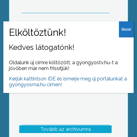
Magyarországon.
Több mint százötven diák mutatta
Kedves látogatónk!
meg tudását az Összefogás-TISZK
által szervezett TISZK-Faktor
elnevezésű tehetségkutatón a
Oldalunk új címre költözött, a gyongyostv.hu-t a
hétvégén, Mátrafüreden
jövőben már nem frissítjük!
Kérjük kattintson IDE és ismerje meg új portálunkat a
gyongyosma.hu címen!
Tovább az archívumra