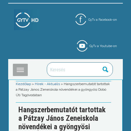
GyTv a Facebook-on
GyTv a Youtube-on
Kezdőlap
»
Hírek - Aktuális
»
Hangszerbemutatót tartottak
a Pátzay János Zeneiskola növendékei a gyöngyösi Dobó
Úti Tagóvodában
Hangszerbemutatót tartottak
a Pátzay János Zeneiskola
növendékei a gyöngyösi