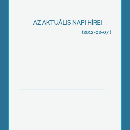
Halálos baleset történt ma a visontai
bánya területén
AZ AKTUÁLIS NAPI HÍREI
(2012-02-07 )
olyamatosan etetik a vadakat a
Mátrában a kemény tél miatt.
A gazdasági válság hatására az elmúlt
két évben megnőtt a szerepe az
iparosok munkájának