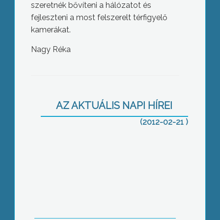
szeretnék bővíteni a hálózatot és
fejleszteni a most felszerelt térfigyelő
kamerákat.
Nagy Réka
270 panasz érkezett tavaly a kátyúk
miatt a közútkezelő megyei vonalára,
kevesebb, mint egy évvel azelőtt
AZ AKTUÁLIS NAPI HÍREI
(2012-02-21 )
Fejlesztési eszközök, megoldások a
turizmus területén- címmel tartottak
turisztikai konferenciát Gyöngyösön, a
HKIK szervezésében