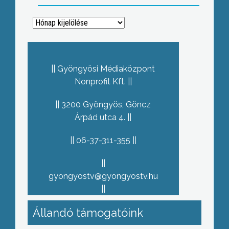
Archívum
Gyöngyösi Médiaközpont
Nonprofit Kft.
3200 Gyöngyös, Göncz
Árpád utca 4.
06-37-311-355
gyongyostv@gyongyostv.hu
Állandó támogatóink