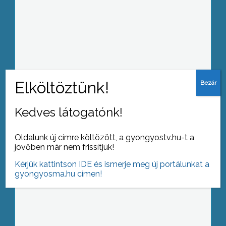
Még három napja van a
felvételizőknek, hogy felsőoktatási
intézményt válasszanak maguknak
Kedves látogatónk!
Hosszú szünet után idén újra
Oldalunk új címre költözött, a gyongyostv.hu-t a
megrendezték a városunkban a
jövőben már nem frissítjük!
Sportbált
Kérjük kattintson IDE és ismerje meg új portálunkat a
gyongyosma.hu címen!