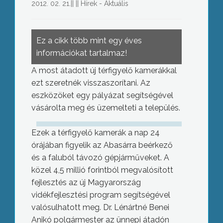
2012. 02. 21.
||
||
Hírek - Aktuális
Ez a cikk több mint egy éves
információkat tartalmaz!
A most átadott új térfigyelő kamerákkal
ezt szeretnék visszaszorítani. Az
eszközöket egy pályázat segítségével
vásárolta meg és üzemelteti a település.
Ezek a térfigyelő kamerák a nap 24
órájában figyelik az Abasárra beérkező
és a faluból távozó gépjárműveket. A
közel 4,5 millió forintból megvalósított
fejlesztés az új Magyarország
vidékfejlesztési program segítségével
valósulhatott meg. Dr. Lénártné Benei
Anikó polgármester az ünnepi átadón