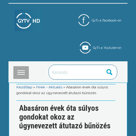
GyTv a Facebook-on
GyTv a Youtube-on
Kezdőlap
»
Hírek - Aktuális
»
Abasáron évek óta súlyos
gondokat okoz az úgynevezett átutazó bűnözés
Abasáron évek óta súlyos
gondokat okoz az
úgynevezett átutazó bűnözés