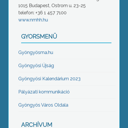
1015 Budapest, Ostrom u. 23-25
telefon: +36 1 457 7100
www.nmhh.hu
GYORSMENÜ
Gyöngyösma.hu
Gyöngyösi Újság
Gyöngyösi Kalendárium 2023
Pályázati kommunikáció
Gyöngyös Város Oldala
ARCHÍVUM