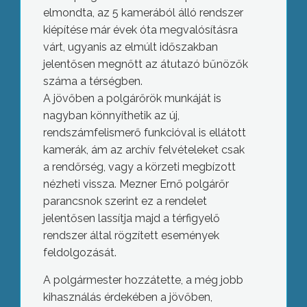
elmondta, az 5 kamerából álló rendszer
kiépítése már évek óta megvalósításra
várt, ugyanis az elmúlt időszakban
jelentősen megnőtt az átutazó bűnözők
száma a térségben.
A jövőben a polgárőrök munkáját is
nagyban könnyíthetik az új,
rendszámfelismerő funkcióval is ellátott
kamerák, ám az archív felvételeket csak
a rendőrség, vagy a körzeti megbízott
nézheti vissza. Mezner Ernő polgárőr
parancsnok szerint ez a rendelet
jelentősen lassítja majd a térfigyelő
rendszer által rögzített események
feldolgozását.
A polgármester hozzátette, a még jobb
kihasználás érdekében a jövőben,