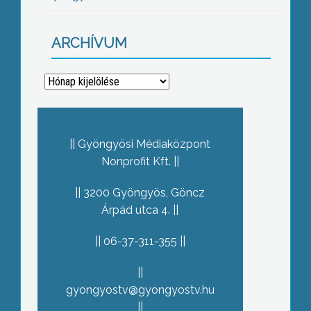
ARCHÍVUM
Archívum
Gyöngyösi Médiaközpont
Nonprofit Kft.
3200 Gyöngyös, Göncz
Árpád utca 4.
06-37-311-355
gyongyostv@gyongyostv.hu