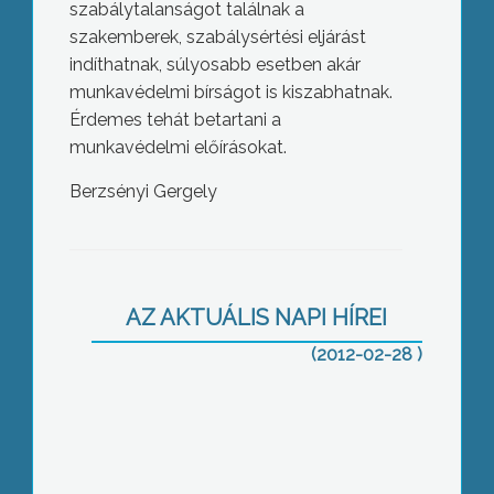
szabálytalanságot találnak a
szakemberek, szabálysértési eljárást
indíthatnak, súlyosabb esetben akár
munkavédelmi bírságot is kiszabhatnak.
Érdemes tehát betartani a
munkavédelmi előírásokat.
Berzsényi Gergely
Rosszul érinthet egyes kismamákat a
január elsejétől megszűnt adójóváírás
AZ AKTUÁLIS NAPI HÍREI
(2012-02-28 )
A Jobbik véleménye szerint
megegyezett Gyöngyös két nagy