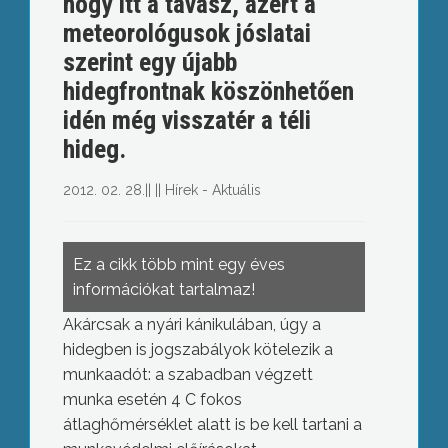
hogy itt a tavasz, azért a
meteorológusok jóslatai
szerint egy újabb
hidegfrontnak köszönhetően
idén még visszatér a téli
hideg.
2012. 02. 28.
||
||
Hírek - Aktuális
Ez a cikk több mint egy éves
információkat tartalmaz!
Akárcsak a nyári kánikulában, úgy a
hidegben is jogszabályok kötelezik a
munkaadót: a szabadban végzett
munka esetén 4 C fokos
átlaghőmérséklet alatt is be kell tartani a