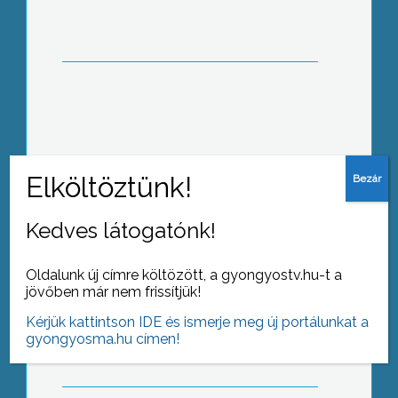
frakciója a költségvetés
elfogadásához szükséges többség
biztosítása érdekében
A hétvégi tavaszias felmelegedés
ellenére a mátrai sípályák üzemeltetői
még hetekig tartó síszezonnal
számolnak
Kedves látogatónk!
Oldalunk új címre költözött, a gyongyostv.hu-t a
Színes jelmezekkel, vidám műsorokkal
jövőben már nem frissítjük!
és táncos produkciókkal készültek a
Kérjük kattintson IDE és ismerje meg új portálunkat a
Felsővárosi Általános Iskolás gyerekek
gyongyosma.hu címen!
a farsangra