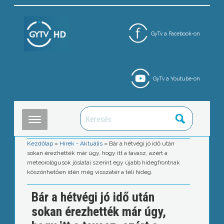
GyTv a Facebook-on
GyTv a Youtube-on
Kezdőlap
»
Hírek - Aktuális
»
Bár a hétvégi jó idő után
sokan érezhették már úgy, hogy itt a tavasz, azért a
meteorológusok jóslatai szerint egy újabb hidegfrontnak
köszönhetően idén még visszatér a téli hideg.
Bár a hétvégi jó idő után
sokan érezhették már úgy,