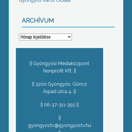
Gyöngyös Város Oldala
ARCHÍVUM
Archívum
Gyöngyösi Médiaközpont
Nonprofit Kft.
3200 Gyöngyös, Göncz
Árpád utca 4.
06-37-311-355
gyongyostv@gyongyostv.hu