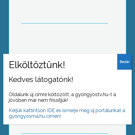
azért a meteorológusok jóslatai szerint
egy újabb hidegfrontnak
köszönhetően idén még visszatér a
téli hideg.
A hétvégi tavaszias felmelegedés
ellenére a mátrai sípályák üzemeltetői
még hetekig tartó síszezonnal
számolnak
Kedves látogatónk!
Oldalunk új címre költözött, a gyongyostv.hu-t a
jövőben már nem frissítjük!
Színes jelmezekkel, vidám műsorokkal
és táncos produkciókkal készültek a
Kérjük kattintson IDE és ismerje meg új portálunkat a
Felsővárosi Általános Iskolás gyerekek
gyongyosma.hu címen!
a farsangra