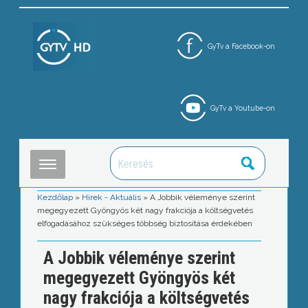
GyTv a Facebook-on
GyTv a Youtube-on
Kezdőlap
»
Hírek - Aktuális
»
A Jobbik véleménye szerint
megegyezett Gyöngyös két nagy frakciója a költségvetés
elfogadásához szükséges többség biztosítása érdekében
A Jobbik véleménye szerint
megegyezett Gyöngyös két
nagy frakciója a költségvetés