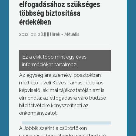
elfogadásához szükséges
többség biztosítása
érdekében
2012. 02. 28.
||
||
Hírek - Aktuális
Ez a cikk több mint egy éves
információkat tartalmaz!
Az egység ára személyi posztokban
mérhető – véli Kévés Tamás, jobbikos
képviselő, aki mai tájékoztatóján azt is
elmondta: az elfogadásra váró büdzsé
hitelfelvételre kényszerítheti az
önkormányzatot.
A Jobbik szerint a csütörtökön
szavazásra bocsátandó városi büdzsé