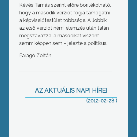
Kévés Tamás szerint előre borítékolható,
hogy a második verziót fogja támogatni
a képviselőtestület többsége. A Jobbik
az első verziót némi elemzés után talán
megszavazza, a másodikat viszont
semmiképpen sem – jelezte a politikus.
Faragó Zoltán
Rosszul érinthet egyes kismamákat a
január elsejétől megszűnt adójóváírás
AZ AKTUÁLIS NAPI HÍREI
(2012-02-28 )
Bár a hétvégi jó idő után sokan
érezhették már úgy, hogy itt a tavasz,