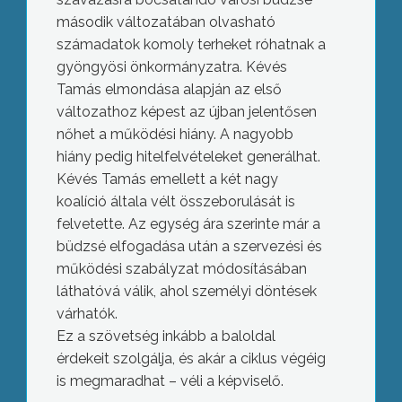
második változatában olvasható
számadatok komoly terheket róhatnak a
gyöngyösi önkormányzatra. Kévés
Tamás elmondása alapján az első
változathoz képest az újban jelentősen
nőhet a működési hiány. A nagyobb
hiány pedig hitelfelvételeket generálhat.
Kévés Tamás emellett a két nagy
koalíció általa vélt összeborulását is
felvetette. Az egység ára szerinte már a
büdzsé elfogadása után a szervezési és
működési szabályzat módosításában
láthatóvá válik, ahol személyi döntések
várhatók.
Ez a szövetség inkább a baloldal
érdekeit szolgálja, és akár a ciklus végéig
is megmaradhat – véli a képviselő.