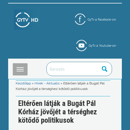
GyTv a Facebook-on
GyTv a Youtube-on
Kezdőlap
»
Hírek - Aktuális
»
Eltérően látják a Bugát Pál
Kórház jövőjét a térséghez kötődő politikusok
Eltérően látják a Bugát Pál
Kórház jövőjét a térséghez
kötődő politikusok