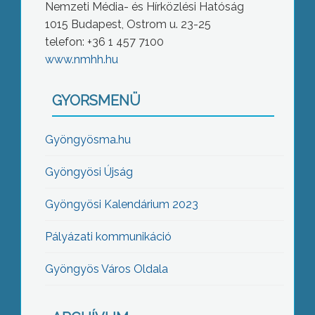
Nemzeti Média- és Hírközlési Hatóság
1015 Budapest, Ostrom u. 23-25
telefon: +36 1 457 7100
www.nmhh.hu
GYORSMENÜ
Gyöngyösma.hu
Gyöngyösi Újság
Gyöngyösi Kalendárium 2023
Pályázati kommunikáció
Gyöngyös Város Oldala