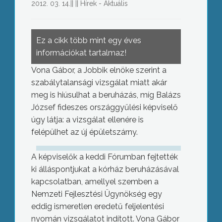
2012. 03. 14.
||
||
Hírek - Aktuális
Ez a cikk több mint egy éves
információkat tartalmaz!
Vona Gábor, a Jobbik elnöke szerint a
szabálytalansági vizsgálat miatt akár
meg is hiúsulhat a beruházás, míg Balázs
József fideszes országgyűlési képviselő
úgy látja: a vizsgálat ellenére is
felépülhet az új épületszárny.
A képviselők a keddi Fórumban fejtették
ki álláspontjukat a kórház beruházásával
kapcsolatban, amellyel szemben a
Nemzeti Fejlesztési Ügynökség egy
eddig ismeretlen eredetű feljelentési
nyomán vizsgálatot indított. Vona Gábor