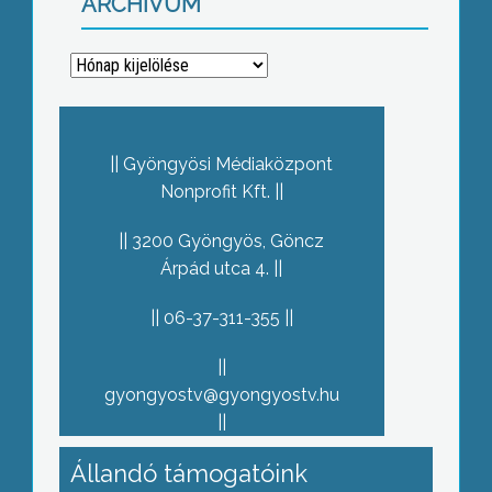
ARCHÍVUM
Archívum
Gyöngyösi Médiaközpont
Nonprofit Kft.
3200 Gyöngyös, Göncz
Árpád utca 4.
06-37-311-355
gyongyostv@gyongyostv.hu
Állandó támogatóink