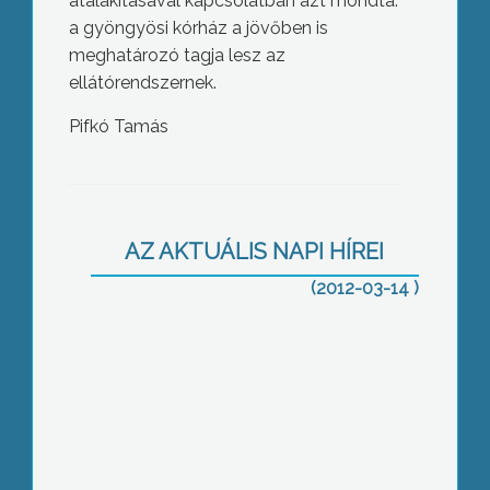
átalakításával kapcsolatban azt mondta:
a gyöngyösi kórház a jövőben is
meghatározó tagja lesz az
ellátórendszernek.
Pifkó Tamás
Tízszeresére emelkedett a
talajterhelési díj mértéke országszerte
AZ AKTUÁLIS NAPI HÍREI
(2012-03-14 )
Az időjárás megtizedelte a
méhállományt