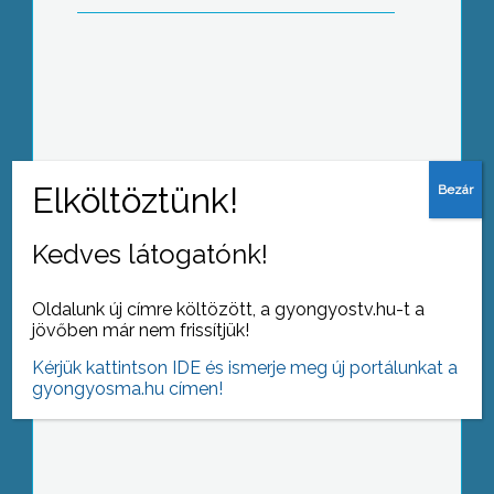
Március elsején járt le a kötelező
kamarai regisztráció határideje
Kedves látogatónk!
15 évvel ezelőtt bábfesztiválnak indult,
Oldalunk új címre költözött, a gyongyostv.hu-t a
mára az összes gyöngyösi óvodát
jövőben már nem frissítjük!
megmozgató színjátszó fesztivállá
nőtte ki magát a Napraforgó fesztivál
Kérjük kattintson IDE és ismerje meg új portálunkat a
gyongyosma.hu címen!