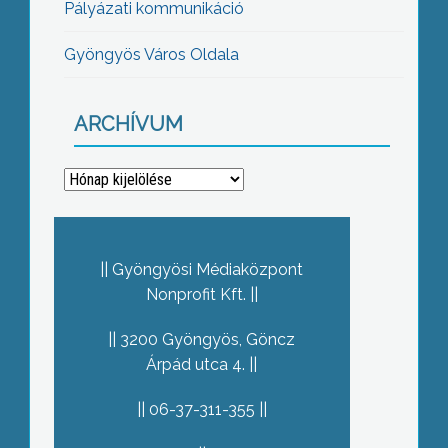
Pályázati kommunikáció
Gyöngyös Város Oldala
ARCHÍVUM
Archívum
Gyöngyösi Médiaközpont
Nonprofit Kft.
3200 Gyöngyös, Göncz
Árpád utca 4.
06-37-311-355