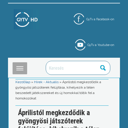
GyTv a Facebook-on
GyTv a Youtube-on
Kezdőlap
»
Hírek - Aktuális
»
Áprilistól megkezdődik a
gyöngyösi játszóterek felújítása, kihelyezik a télen
beszedett játékszereket és új homokkal töltik fel a
homokozókat
Áprilistól megkezdődik a
gyöngyösi játszóterek