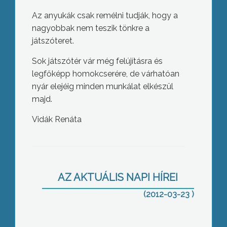
Az anyukák csak remélni tudják, hogy a
nagyobbak nem teszik tönkre a
játszóteret.
Sok játszótér vár még felújításra és
legfőképp homokcserére, de várhatóan
nyár elejéig minden munkálat elkészül
majd.
Vidák Renáta
Az elmúlt évben 10 orvul elejtett vad
tetemét találták meg a szakemberek a
Mátrában.
AZ AKTUÁLIS NAPI HÍREI
(2012-03-23 )