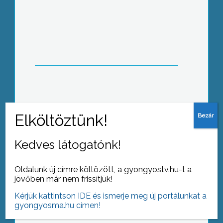
Az ideinél jóval több közmunkást
kellene biztosítani állami forrásból
Gyöngyös számára
A gyöngyösi körzetben elsőként
Gyöngyöspatán indult útjára az Esély
óra elnevezésű program
Kedves látogatónk!
Oldalunk új címre költözött, a gyongyostv.hu-t a
jövőben már nem frissítjük!
Tanácsadással és kérdőívek
Kérjük kattintson IDE és ismerje meg új portálunkat a
segítségével hívták fel a figyelmet a
gyongyosma.hu címen!
vízfogyasztás fontosságára és a
gyógyvizek pozitív hatásaira