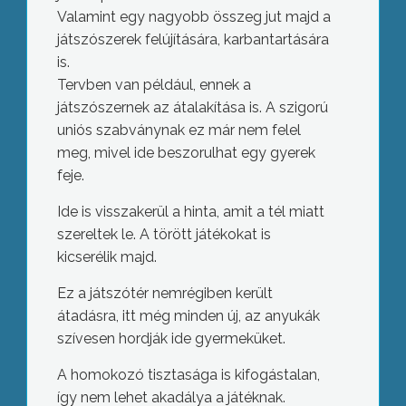
Valamint egy nagyobb összeg jut majd a
játszószerek felújítására, karbantartására
is.
Tervben van például, ennek a
játszószernek az átalakítása is. A szigorú
uniós szabványnak ez már nem felel
meg, mivel ide beszorulhat egy gyerek
feje.
Ide is visszakerül a hinta, amit a tél miatt
szereltek le. A törött játékokat is
kicserélik majd.
Ez a játszótér nemrégiben került
átadásra, itt még minden új, az anyukák
szívesen hordják ide gyermeküket.
A homokozó tisztasága is kifogástalan,
így nem lehet akadálya a játéknak.