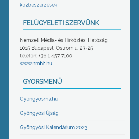
közbeszerzések
FELÜGYELETI SZERVÜNK
Nemzeti Média- és Hírközlési Hatóság
1015 Budapest, Ostrom u. 23-25
telefon: +36 1 457 7100
www.nmhh.hu
GYORSMENÜ
Gyöngyösma.hu
Gyöngyösi Újság
Gyöngyösi Kalendárium 2023