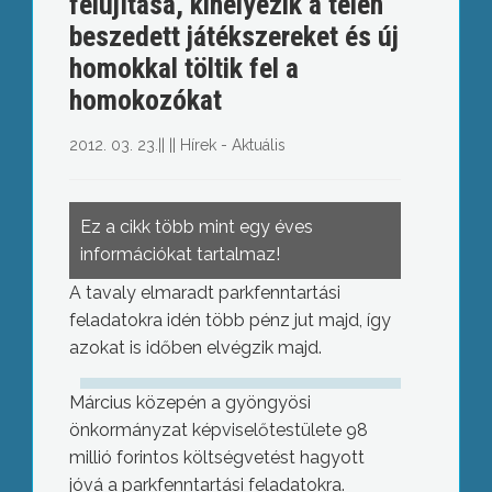
felújítása, kihelyezik a télen
beszedett játékszereket és új
homokkal töltik fel a
homokozókat
2012. 03. 23.
||
||
Hírek - Aktuális
Ez a cikk több mint egy éves
információkat tartalmaz!
A tavaly elmaradt parkfenntartási
feladatokra idén több pénz jut majd, így
azokat is időben elvégzik majd.
Március közepén a gyöngyösi
önkormányzat képviselőtestülete 98
millió forintos költségvetést hagyott
jóvá a parkfenntartási feladatokra.