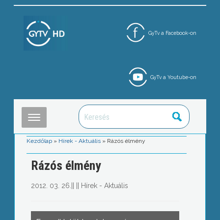
GyTv a Facebook-on
GyTv a Youtube-on
Kezdőlap
»
Hírek - Aktuális
»
Rázós élmény
Rázós élmény
2012. 03. 26.
||
||
Hírek - Aktuális