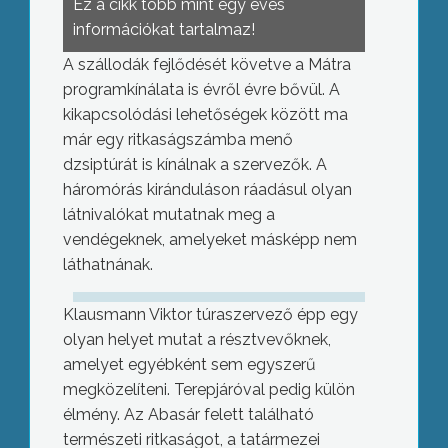
Ez a cikk több mint egy éves
információkat tartalmaz!
A szállodák fejlődését követve a Mátra
programkínálata is évről évre bővül. A
kikapcsolódási lehetőségek között ma
már egy ritkaságszámba menő
dzsiptúrát is kínálnak a szervezők. A
háromórás kiránduláson ráadásul olyan
látnivalókat mutatnak meg a
vendégeknek, amelyeket másképp nem
láthatnának.
Klausmann Viktor túraszervező épp egy
olyan helyet mutat a résztvevőknek,
amelyet egyébként sem egyszerű
megközelíteni. Terepjáróval pedig külön
élmény. Az Abasár felett található
természeti ritkaságot, a tatármezei