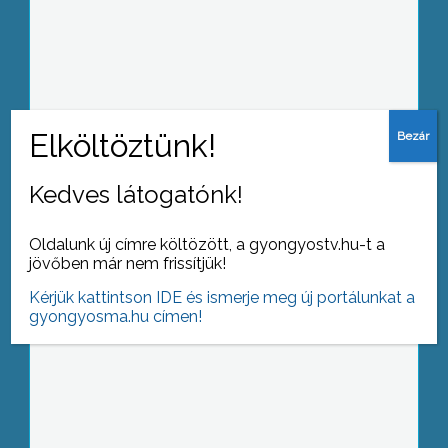
Karitasz-akció
Kedves látogatónk!
Víz-kvíz
Oldalunk új címre költözött, a gyongyostv.hu-t a
jövőben már nem frissítjük!
Kérjük kattintson IDE és ismerje meg új portálunkat a
gyongyosma.hu címen!