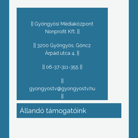
Gyöngyösi Médiaközpont
Nonprofit Kft.
3200 Gyöngyös, Göncz
Árpád utca 4.
06-37-311-355
gyongyostv@gyongyostv.hu
Állandó támogatóink