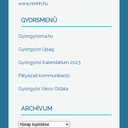
www.nmhh.hu
GYORSMENÜ
Gyöngyösma.hu
Gyöngyösi Újság
Gyöngyösi Kalendárium 2023
Pályázati kommunikáció
Gyöngyös Város Oldala
ARCHÍVUM
Archívum