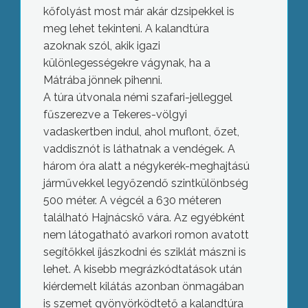
kőfolyást most már akár dzsipekkel is
meg lehet tekinteni. A kalandtúra
azoknak szól, akik igazi
különlegességekre vágynak, ha a
Mátrába jönnek pihenni.
A túra útvonala némi szafari-jelleggel
fűszerezve a Tekeres-völgyi
vadaskertben indul, ahol muflont, őzet,
vaddisznót is láthatnak a vendégek. A
három óra alatt a négykerék-meghajtású
járművekkel legyőzendő szintkülönbség
500 méter. A végcél a 630 méteren
található Hajnácskő vára. Az egyébként
nem látogatható avarkori romon avatott
segítőkkel íjászkodni és sziklát mászni is
lehet. A kisebb megrázkódtatások után
kiérdemelt kilátás azonban önmagában
is szemet gyönyörködtető a kalandtúra