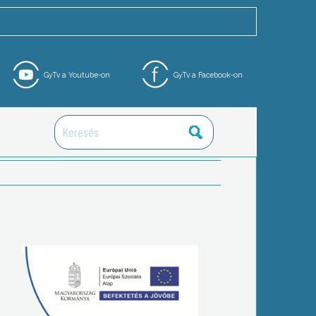
GyTv a Youtube-on
GyTv a Facebook-on