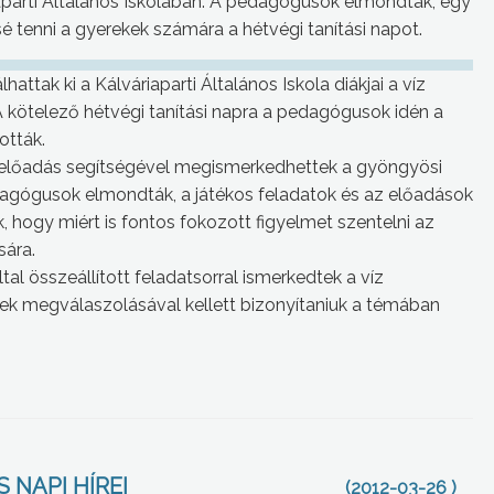
aparti Általános Iskolában. A pedagógusok elmondták, egy
é tenni a gyerekek számára a hétvégi tanítási napot.
attak ki a Kálváriaparti Általános Iskola diákjai a víz
 kötelező hétvégi tanítási napra a pedagógusok idén a
ották.
ott előadás segítségével megismerkedhettek a gyöngyösi
dagógusok elmondták, a játékos feladatok és az előadások
 hogy miért is fontos fokozott figyelmet szentelni az
sára.
al összeállított feladatsorral ismerkedtek a víz
sek megválaszolásával kellett bizonyítaniuk a témában
 NAPI HÍREI
(2012-03-26 )