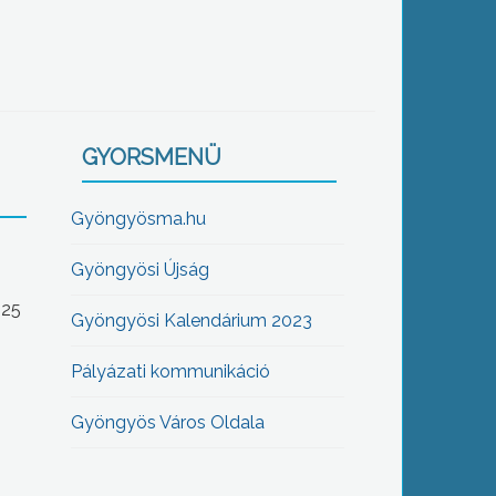
GYORSMENÜ
Gyöngyösma.hu
Gyöngyösi Újság
-25
Gyöngyösi Kalendárium 2023
Pályázati kommunikáció
Gyöngyös Város Oldala