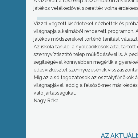
A vízé volt a főszerep a szombaton a Kálvári
játékos vetélkedővel szerették volna érdekess
Vízzel végzett kísérleteket nézhettek és próbálh
világnapja alkalmából rendezett programon. A
játékos módszerekkel történő tanítást választ
Az iskola tanulói a nyolcadikosok által tart
szennyvíztisztító telep működésével is. A pe
segítségével könnyebben megértik a gyerekek,
édesvízkészlet szennyezésének visszaszorítá
Míg az alsó tagozatosok az osztályfőnökök ált
világnapjával, addig a felsősöknek már kérdé
való jártasságukat.
Nagy Réka
AZ AKTUÁLIS