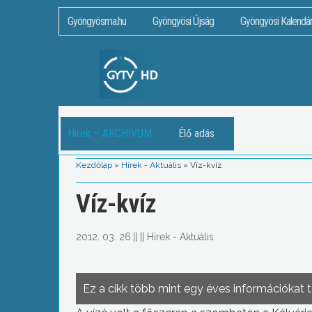
Gyöngyösma.hu
Gyöngyösi Újság
Gyöngyösi Kalendá
Hírek – ARCHÍVUM
Élő adás
Kezdőlap
»
Hírek - Aktuális
»
Víz-kvíz
Víz-kvíz
2012. 03. 26.
||
||
Hírek - Aktuális
Ez a cikk több mint egy éves információkat 