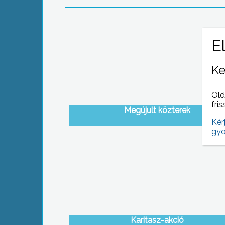
Ke
Old
fris
Megújult közterek
Kér
gyo
Karitasz-akció