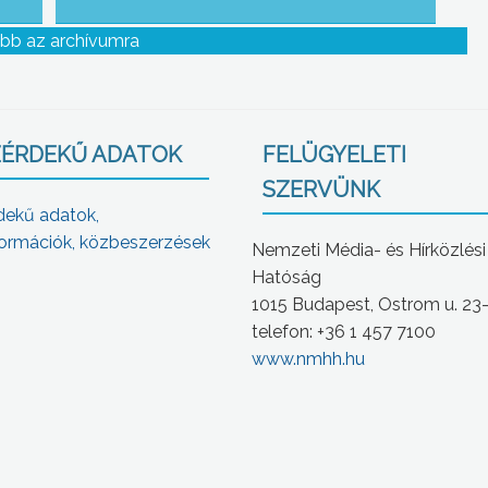
bb az archívumra
ÉRDEKŰ ADATOK
FELÜGYELETI
SZERVÜNK
dekű adatok,
ormációk, közbeszerzések
Nemzeti Média- és Hírközlési
Hatóság
1015 Budapest, Ostrom u. 23
telefon: +36 1 457 7100
www.nmhh.hu