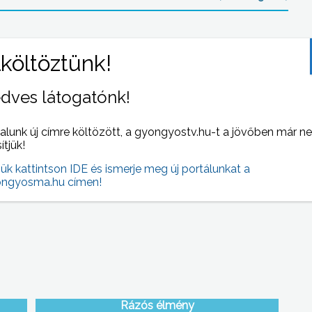
dves látogatónk!
alunk új címre költözött, a gyongyostv.hu-t a jövőben már n
sítjük!
Illegális szemét
jük kattintson IDE és ismerje meg új portálunkat a
ngyosma.hu címen!
Rázós élmény