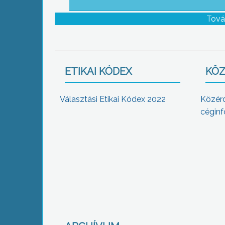
Tová
ETIKAI KÓDEX
KÖZ
Választási Etikai Kódex 2022
Közér
céginf