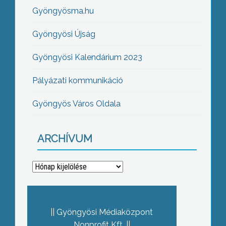
Gyöngyösma.hu
Gyöngyösi Újság
Gyöngyösi Kalendárium 2023
Pályázati kommunikáció
Gyöngyös Város Oldala
ARCHÍVUM
Archívum
Gyöngyösi Médiaközpont
Nonprofit Kft.