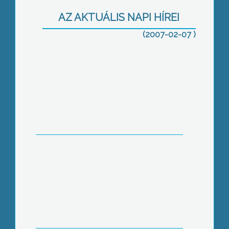
AZ AKTUÁLIS NAPI HÍREI
(2007-02-07 )
Nyugdíjas találkozó a rend őreinek
Abasári jótékonyság