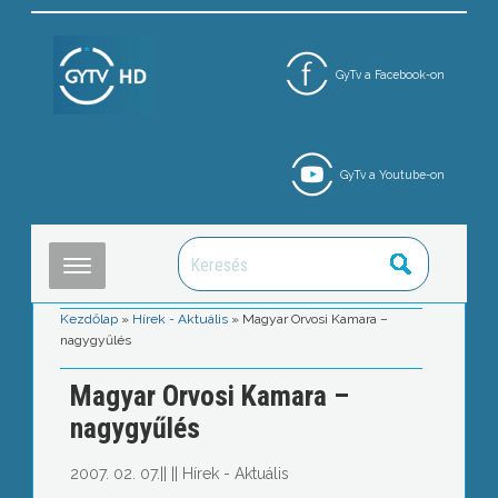
GyTv a Facebook-on
GyTv a Youtube-on
Kezdőlap
»
Hírek - Aktuális
»
Magyar Orvosi Kamara –
nagygyűlés
Magyar Orvosi Kamara –
nagygyűlés
2007. 02. 07.
||
||
Hírek - Aktuális