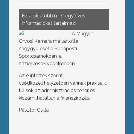
Ez a cikk több mint egy éves
információkat tartalmaz!
A Magyar
Orvosi Kamara ma tartotta
nagygyűlését a Budapesti
Sportcsarnokban, a
háziorvosok védelmében
Az érintettek szerint
csődközeli helyzetben vannak praxisaik,
túl sok az adminisztrációs teher, és
kiszámíthatatlan a finanszírozás.
Pásztor Csilla
Premier-édességek