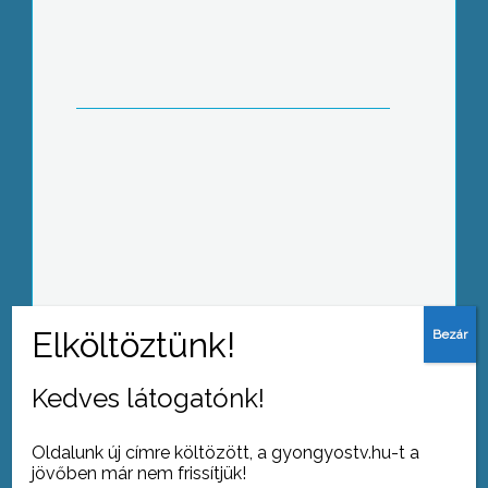
Jól haladnak a Károly Róbert Főiskola
oktatási épületének átalakítási
munkálatai
Szünetel a tanítás a nagyrédei
Kedves látogatónk!
általános iskolában és a településen
Oldalunk új címre költözött, a gyongyostv.hu-t a
jövőben már nem frissítjük!