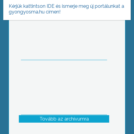
Kérjük kattintson IDE és ismerje meg új portálunkat a
gyongyosma.hu címen!
Hanák Kolos Iskola: Bezárják, de van
jövőkép
Tovább az archívumra