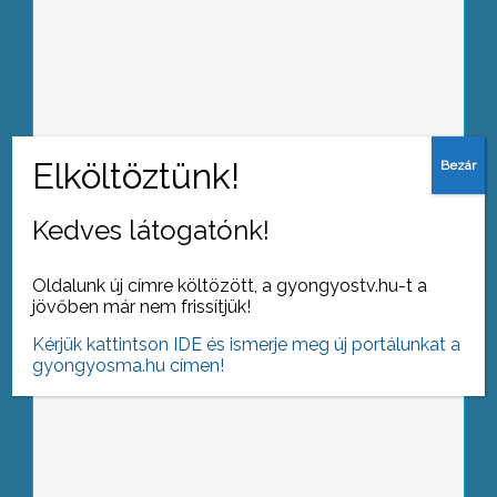
Csökkent a nyuszi vonatok
népszerűsége az elmúlt évekhez
képest, mivel a költségeket már nem
vállalja át az üzemeltető
Kedves látogatónk!
8 évvel ezelőtt rendezték meg az első
országos improvizációs fesztivált
Oldalunk új címre költözött, a gyongyostv.hu-t a
Budapesten amatőr és diákszínjátszók
jövőben már nem frissítjük!
részvételével.
Kérjük kattintson IDE és ismerje meg új portálunkat a
gyongyosma.hu címen!