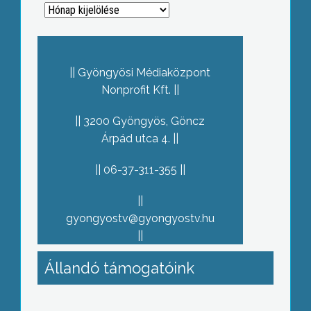
Archívum
Gyöngyösi Médiaközpont
Nonprofit Kft.
3200 Gyöngyös, Göncz
Árpád utca 4.
06-37-311-355
gyongyostv@gyongyostv.hu
Állandó támogatóink