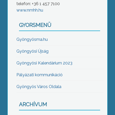
telefon: +36 1 457 7100
www.nmhh.hu
GYORSMENÜ
Gyöngyösma.hu
Gyöngyösi Újság
Gyöngyösi Kalendárium 2023
Pályázati kommunikáció
Gyöngyös Város Oldala
ARCHÍVUM