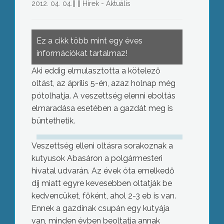
2012. 04. 04.
||
||
Hírek - Aktuális
Ez a cikk több mint egy éves
információkat tartalmaz!
Aki eddig elmulasztotta a kötelező
oltást, az április 5-én, azaz holnap még
pótolhatja. A veszettség elenni eboltás
elmaradása esetében a gazdát meg is
büntethetik.
Veszettség elleni oltásra sorakoznak a
kutyusok Abasáron a polgármesteri
hivatal udvarán. Az évek óta emelkedő
díj miatt egyre kevesebben oltatják be
kedvencüket, főként, ahol 2-3 eb is van.
Ennek a gazdinak csupán egy kutyája
van, minden évben beoltatja annak