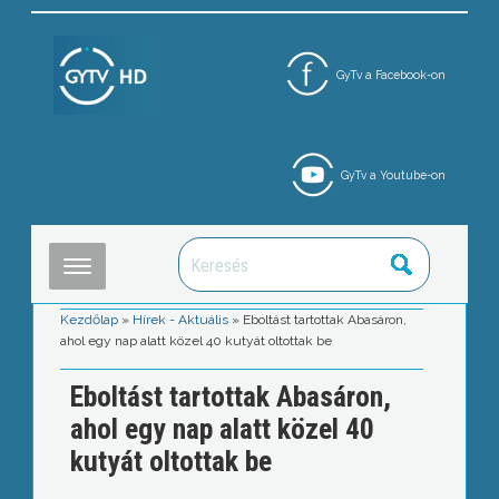
GyTv a Facebook-on
GyTv a Youtube-on
Kezdőlap
»
Hírek - Aktuális
»
Eboltást tartottak Abasáron,
ahol egy nap alatt közel 40 kutyát oltottak be
Eboltást tartottak Abasáron,
ahol egy nap alatt közel 40
kutyát oltottak be