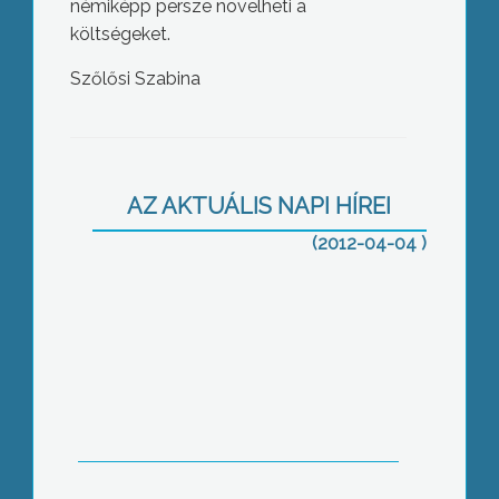
némiképp persze növelheti a
költségeket.
Szőlősi Szabina
Heves megyében eddig még nem
büntetett a hatóság a dohányzási
tilalom megsértése miatt.
AZ AKTUÁLIS NAPI HÍREI
(2012-04-04 )
A hiányszakmákra épülő gyakorlati
képzőhelyek kialakításáról és az e-
learningről rendeztek tudományos
konferenciát a főiskolán.