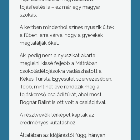
tojásfestés is – ez már egy magyar
szokás.
A kertben mindenhol színes nyuszik ültek
a fűben, arra várva, hogy a gyerekek
megtalálják őket.
Aki pedig nem a nyuszikat akarta
meglelni, kissé feljebb a Mátrában
csokoládétojásokra vadászhatott a
Kékes Turista Egyesület szervezésében.
Több, mint hét éve rendezik meg a
tojáskereső családi túrát, ahol most
Bognár Bálint is ott volt a családjával.
A résztvevők térképet kaptak az
eredményes kutatáshoz.
Általában az időjárástól függ, hányan