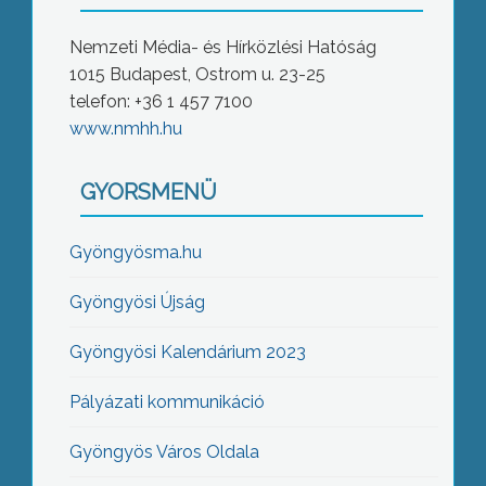
Nemzeti Média- és Hírközlési Hatóság
1015 Budapest, Ostrom u. 23-25
telefon: +36 1 457 7100
www.nmhh.hu
GYORSMENÜ
Gyöngyösma.hu
Gyöngyösi Újság
Gyöngyösi Kalendárium 2023
Pályázati kommunikáció
Gyöngyös Város Oldala