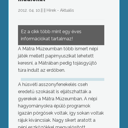
2012. 04. 10.
||
||
Hírek - Aktuális
Ez a cikk több mint egy éves
információkat tartalmaz!
A Mátra Múzeumban több ismert népi
játék mellett papírnyuszikat lehetett
keresni, a Mátrában pedig tojásgyűjtő
túra indult az erdőben.
A húsvéti asszonyfenekelés cseh
eredetű szokását is eljátszhatták a
gyerekek a Mátra Múzeumban. A népi
hagyományokra épülő programok
igazán pörgősek voltak, így sokan voltak
rájuk kíváncsiak. Nagy sikert aratott a
népi eszközökkel megvalósított