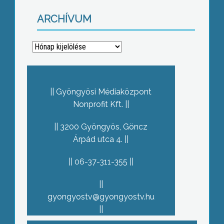
ARCHÍVUM
Archívum
Gyöngyösi Médiaközpont
Nonprofit Kft.
3200 Gyöngyös, Göncz
Árpád utca 4.
06-37-311-355
gyongyostv@gyongyostv.hu