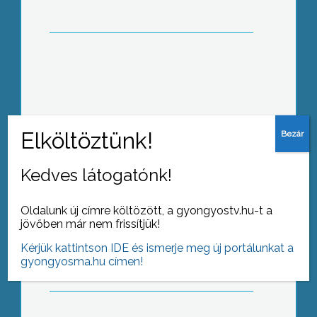
A hosszú hétvégén 22 alkalommal
riasztották a megyei tűzoltókat
Kedves látogatónk!
Oldalunk új címre költözött, a gyongyostv.hu-t a
A Jobbik azt javasolja, hogy ne a
jövőben már nem frissítjük!
parlament, hanem a lakosság válassza
meg Magyarország államfőjét
Kérjük kattintson IDE és ismerje meg új portálunkat a
gyongyosma.hu címen!