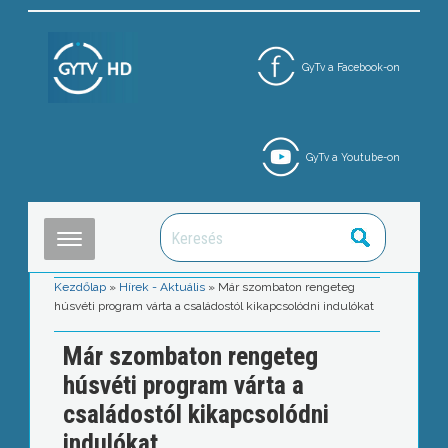
GyTv a Facebook-on
GyTv a Youtube-on
Kezdőlap
»
Hírek - Aktuális
»
Már szombaton rengeteg
húsvéti program várta a családostól kikapcsolódni indulókat
Már szombaton rengeteg
húsvéti program várta a
családostól kikapcsolódni
indulókat