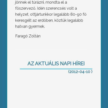
jönnek el túrázni, mondta el a
főszervező. Idén szerencsés volt a
helyzet, ottjártunkkor legalább 80-90 fő
keresgélt az erdőben, köztük legalább
hatvan gyermek.
Faragó Zoltán
Hagyományőrző programokkal,
hagyományos ízekkel és népi
játékokkal várták az érdeklődőket
AZ AKTUÁLIS NAPI HÍREI
húsvét hétfőn Nagyrédén
(2012-04-10 )
A gyöngyösi kisállatkertben is
készültek a húsvéti ünnepre