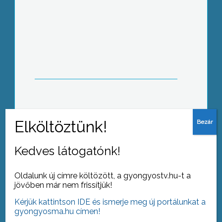
Újabb akadémiai tisztséggel bővült a
gyöngyösi főiskola tudományos
reputációja
Nyolcadik alkalommal töltötték meg
Gyöngyös Fő terét a város
középiskoláinak végzős diákjai
Kedves látogatónk!
Oldalunk új címre költözött, a gyongyostv.hu-t a
jövőben már nem frissítjük!
Kérjük kattintson IDE és ismerje meg új portálunkat a
A Méhek Napja alkalmából egész
gyongyosma.hu címen!
napos rendezvénnyel, mézkóstolóval