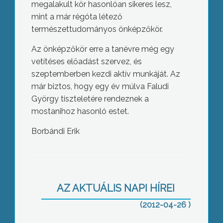
megalakult kör hasonlóan sikeres lesz,
mint a már régóta létező
természettudományos önképzőkör.
Az önképzőkör erre a tanévre még egy
vetítéses előadást szervez, és
szeptemberben kezdi aktív munkáját. Az
már biztos, hogy egy év múlva Faludi
György tiszteletére rendeznek a
mostanihoz hasonló estet.
Borbándi Erik
Vizsgálják, hogy a kistérségnél, hová
tűnhetett több millió forintnyi
ebédpénz – hangzott el a mai
gyöngyösi képviselőtestületi ülésen
AZ AKTUÁLIS NAPI HÍREI
(2012-04-26 )