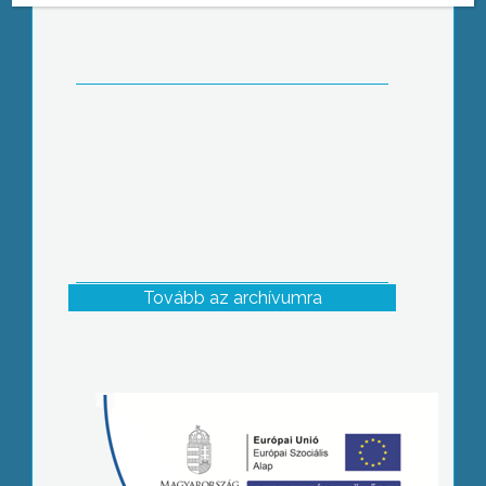
várta az érdeklődőket a Mátraaljai
Méhészek Egyesülete a Mátra
Művelődési Központban
Tovább az archívumra