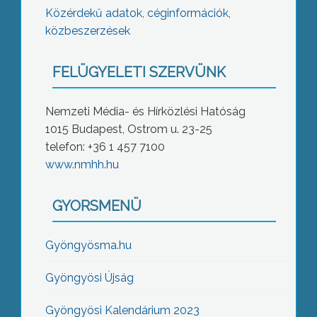
Közérdekű adatok, céginformációk,
közbeszerzések
FELÜGYELETI SZERVÜNK
Nemzeti Média- és Hírközlési Hatóság
1015 Budapest, Ostrom u. 23-25
telefon: +36 1 457 7100
www.nmhh.hu
GYORSMENÜ
Gyöngyösma.hu
Gyöngyösi Újság
Gyöngyösi Kalendárium 2023