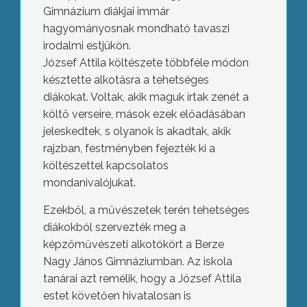
Gimnázium diákjai immár
hagyományosnak mondható tavaszi
irodalmi estjükön.
József Attila költészete többféle módon
késztette alkotásra a tehetséges
diákokat. Voltak, akik maguk írtak zenét a
költő verseire, mások ezek előadásában
jeleskedtek, s olyanok is akadtak, akik
rajzban, festményben fejezték ki a
költészettel kapcsolatos
mondanivalójukat.
Ezekből, a művészetek terén tehetséges
diákokból szervezték meg a
képzőművészeti alkotókört a Berze
Nagy János Gimnáziumban. Az iskola
tanárai azt remélik, hogy a József Attila
estet követően hivatalosan is