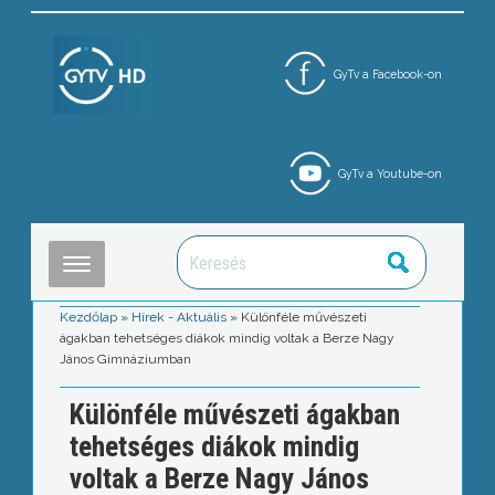
GyTv a Facebook-on
GyTv a Youtube-on
Kezdőlap
»
Hírek - Aktuális
»
Különféle művészeti
ágakban tehetséges diákok mindig voltak a Berze Nagy
János Gimnáziumban
Különféle művészeti ágakban
tehetséges diákok mindig
voltak a Berze Nagy János