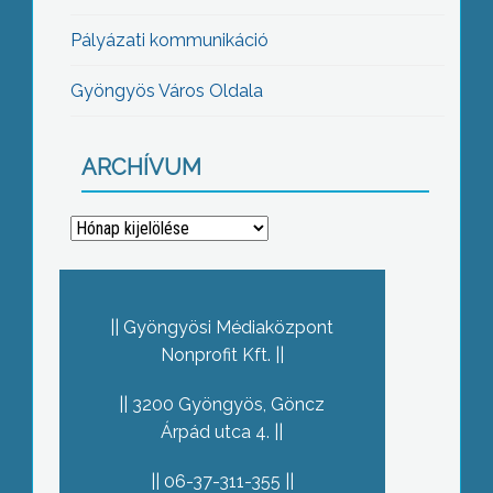
Pályázati kommunikáció
Gyöngyös Város Oldala
ARCHÍVUM
Archívum
Gyöngyösi Médiaközpont
Nonprofit Kft.
3200 Gyöngyös, Göncz
Árpád utca 4.
06-37-311-355