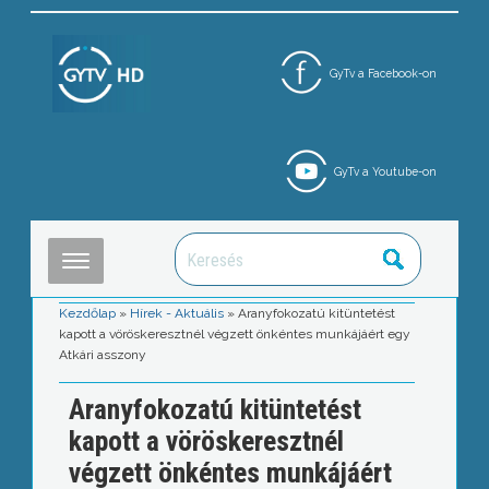
GyTv a Facebook-on
GyTv a Youtube-on
Kezdőlap
»
Hírek - Aktuális
»
Aranyfokozatú kitüntetést
kapott a vöröskeresztnél végzett önkéntes munkájáért egy
Atkári asszony
Aranyfokozatú kitüntetést
kapott a vöröskeresztnél
végzett önkéntes munkájáért