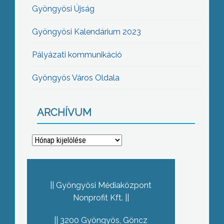
Gyöngyösi Újság
Gyöngyösi Kalendárium 2023
Pályázati kommunikáció
Gyöngyös Város Oldala
ARCHÍVUM
Archívum
Gyöngyösi Médiaközpont
Nonprofit Kft.
3200 Gyöngyös, Göncz