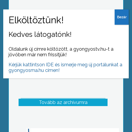
18. alkalommal rendezték meg
Abasáron a nemzetközi katona és
bordal találkozót
Kedves látogatónk!
Oldalunk új címre költözött, a gyongyostv.hu-t a
jövőben már nem frissítjük!
Kérjük kattintson IDE és ismerje meg új portálunkat a
gyongyosma.hu címen!
Tovább az archívumra