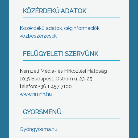
KÖZÉRDEKŰ ADATOK
Közérdekű adatok, céginformációk,
közbeszerzések
FELÜGYELETI SZERVÜNK
Nemzeti Média- és Hírközlési Hatóság
1015 Budapest, Ostrom u. 23-25
telefon: +36 1 457 7100
www.nmhh.hu
GYORSMENÜ
Gyöngyösma.hu