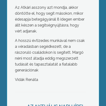
Az Atkári asszony azt mondja, akkor
döntötte el, hogy segít másokon, mikor
édesapja betegágyánál 8 idegen ember
állt készen a segítségnyújtásra, hogy
vért adjanak.
A hosszú évtizedes munkával nem csak
a véradásban segédkezett, de a
rászoruló családokon is segített. Margó
néni most átadja eddig megszerzett
tudását és tapasztalatát a fiatalabb
generációnak
Vidák Renáta
Berecz Andrásné nyugalmazott
pedagógus és dr. Gulyás Zoltán