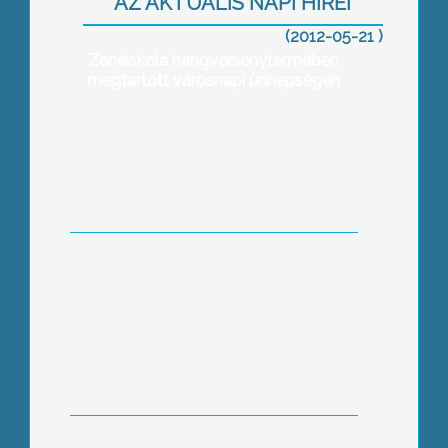
szülész-nőgyógyász, onkológus
AZ AKTUÁLIS NAPI HÍREI
szakorvos vehette át az idei Pro
(2012-05-21 )
Civitate díjat a Pátzay János Katolikus
Zeneiskola hangversenytermében
megtartott városnapi ünnepségen
23 ezer kilométernyi belterületi
vízelvezető csatorna, út menti árok és
patakmeder ellenőrzésébe kezdett az
Országos Katasztrófavédelmi
Főigazgatóság.
Pünkösdkor ismét üzembe helyezik
Gyöngyit, a Mátra Vasút
gőzmozdonyát