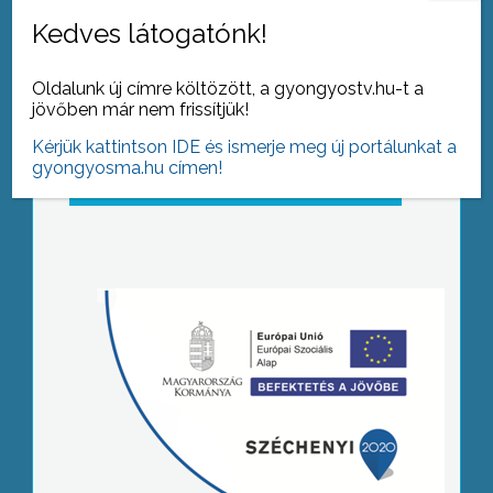
Kedves látogatónk!
Oldalunk új címre költözött, a gyongyostv.hu-t a
jövőben már nem frissítjük!
Kérjük kattintson IDE és ismerje meg új portálunkat a
gyongyosma.hu címen!
Tovább az archívumra