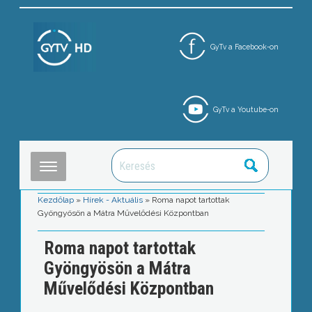
GyTv a Facebook-on
GyTv a Youtube-on
Kezdőlap
»
Hírek - Aktuális
»
Roma napot tartottak
Gyöngyösön a Mátra Művelődési Központban
Roma napot tartottak
Gyöngyösön a Mátra
Művelődési Központban