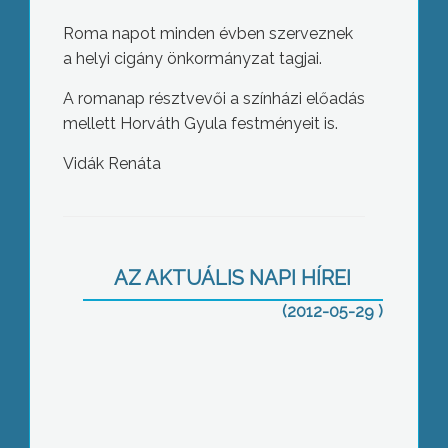
Roma napot minden évben szerveznek
a helyi cigány önkormányzat tagjai.
A romanap résztvevői a színházi előadás
mellett Horváth Gyula festményeit is.
Vidák Renáta
Az ország több településéhez
hasonlóan Gyöngyössolymosra is
AZ AKTUÁLIS NAPI HÍREI
jégesővel érkezett a vihar hétfőn
(2012-05-29 )
A szőlőültetvények szerencsére nem