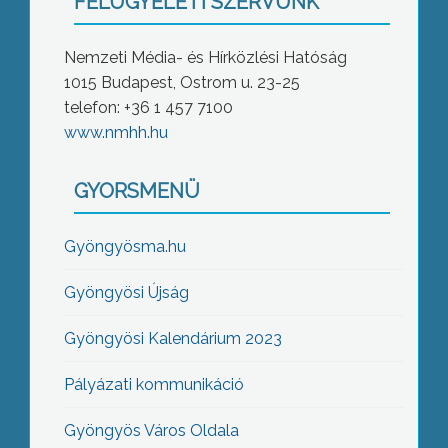
FELÜGYELETI SZERVÜNK
Nemzeti Média- és Hírközlési Hatóság
1015 Budapest, Ostrom u. 23-25
telefon: +36 1 457 7100
www.nmhh.hu
GYORSMENÜ
Gyöngyösma.hu
Gyöngyösi Újság
Gyöngyösi Kalendárium 2023
Pályázati kommunikáció
Gyöngyös Város Oldala