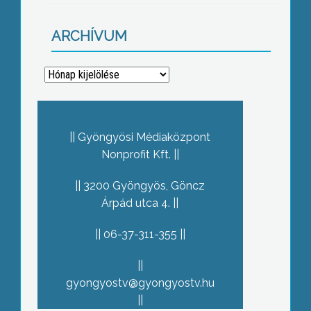
ARCHÍVUM
Archívum
Gyöngyösi Médiaközpont
Nonprofit Kft.
3200 Gyöngyös, Göncz
Árpád utca 4.
06-37-311-355
gyongyostv@gyongyostv.hu