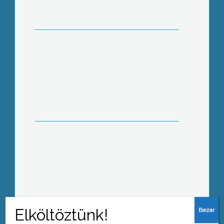
sínylették meg a tegnapi jégverést
Gyöngyössolymos határában
A napokban két jubileumról is
megemlékezett a Magyar
Éremgyűjtők Egyesületének
Gyöngyösi Csoportja
Készségfejlesztő építőjátékokat
kaptak ajándékba a Visonta úti
Bölcsőde és Családi napközi
gyermekei