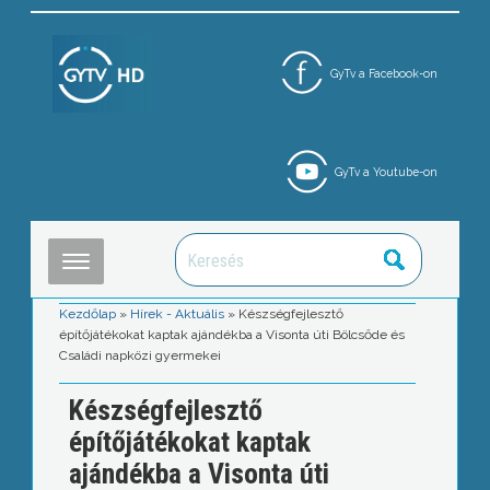
GyTv a Facebook-on
GyTv a Youtube-on
Kezdőlap
»
Hírek - Aktuális
»
Készségfejlesztő
építőjátékokat kaptak ajándékba a Visonta úti Bölcsőde és
Családi napközi gyermekei
Készségfejlesztő
építőjátékokat kaptak
ajándékba a Visonta úti