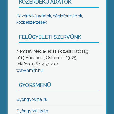
KÖZÉRDEKŰ ADATOK
Közérdekű adatok, céginformációk,
közbeszerzések
FELÜGYELETI SZERVÜNK
Nemzeti Média- és Hírközlési Hatóság
1015 Budapest, Ostrom u. 23-25
telefon: +36 1 457 7100
www.nmhh.hu
GYORSMENÜ
Gyöngyösma.hu
Gyöngyösi Újság