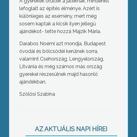
A gyerekek örültek a játéknak, mindenkit
lefoglalt az építés élménye. Azért is
különleges az esemény, mert még
sosem kaptak a kicsik ilyen jellegű
ajándékot- tette hozzá Majzik Mária.
Darabos Noémi azt mondja, Budapest
óvodái és bölcsődéi kerülnek sorra,
valamint Csehország, Lengyelország,
Litvánia és még számos más ország
gyerekei részesülnek majd hasonló
ajándékban.
Szőlősi Szabina
Az ország több településéhez
hasonlóan Gyöngyössolymosra is
jégesővel érkezett a vihar hétfőn
AZ AKTUÁLIS NAPI HÍREI