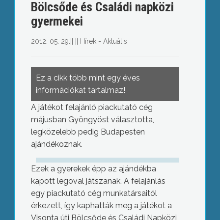
Bölcsőde és Családi napközi
gyermekei
2012. 05. 29.
||
||
Hírek - Aktuális
Ez a cikk több mint egy éves
információkat tartalmaz!
A játékot felajánló piackutató cég
májusban Gyöngyöst választotta,
legközelebb pedig Budapesten
ajándékoznak.
Ezek a gyerekek épp az ajándékba
kapott legoval játszanak. A felajánlás
egy piackutató cég munkatársaitól
érkezett, így kaphatták meg a játékot a
Visonta úti Bölcsőde és Családi Napközi