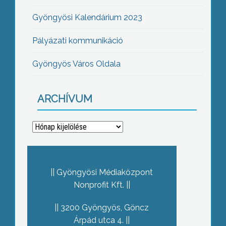
Gyöngyösi Kalendárium 2023
Pályázati kommunikáció
Gyöngyös Város Oldala
ARCHÍVUM
Archívum
Gyöngyösi Médiaközpont
Nonprofit Kft.
3200 Gyöngyös, Göncz
Árpád utca 4.