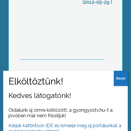
(2012-05-29 )
A szőlőültetvények szerencsére nem
sínylették meg a tegnapi jégverést
Gyöngyössolymos határában
Roma napot tartottak Gyöngyösön a
Mátra Művelődési Központban
Kedves látogatónk!
Oldalunk új címre költözött, a gyongyostv.hu-t a
jövőben már nem frissítjük!
Kérjük kattintson IDE és ismerje meg új portálunkat a