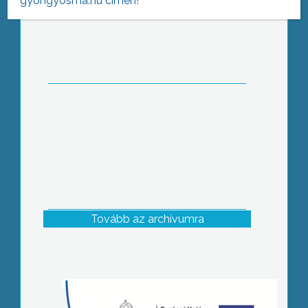
gyongyosma.hu címen!
A napokban két jubileumról is
megemlékezett a Magyar
Éremgyűjtők Egyesületének
Gyöngyösi Csoportja
Tovább az archívumra