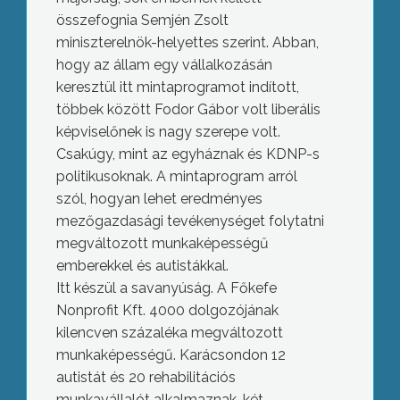
összefognia Semjén Zsolt
miniszterelnök-helyettes szerint. Abban,
hogy az állam egy vállalkozásán
keresztül itt mintaprogramot indított,
többek között Fodor Gábor volt liberális
képviselőnek is nagy szerepe volt.
Csakúgy, mint az egyháznak és KDNP-s
politikusoknak. A mintaprogram arról
szól, hogyan lehet eredményes
mezőgazdasági tevékenységet folytatni
megváltozott munkaképességű
emberekkel és autistákkal.
Itt készül a savanyúság. A Főkefe
Nonprofit Kft. 4000 dolgozójának
kilencven százaléka megváltozott
munkaképességű. Karácsondon 12
autistát és 20 rehabilitációs
munkavállalót alkalmaznak, két