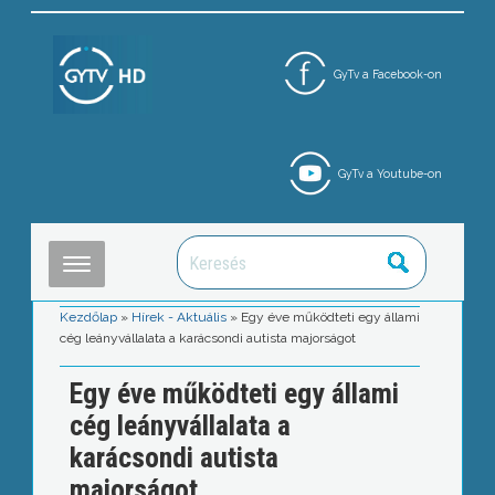
GyTv a Facebook-on
GyTv a Youtube-on
Kezdőlap
»
Hírek - Aktuális
»
Egy éve működteti egy állami
cég leányvállalata a karácsondi autista majorságot
Egy éve működteti egy állami
cég leányvállalata a
karácsondi autista
majorságot