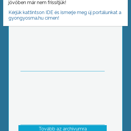
jövőben már nem frissítjük!
Kérjük kattintson IDE és ismerje meg új portálunkat a
gyongyosma.hu címen!
Még a Koháry István Állami
Főgimnáziumban kezdték
tanulmányaikat, de 1952-ben már a
Vak Bottyán Gimnáziumban
érettségiztek
Tovább az archívumra