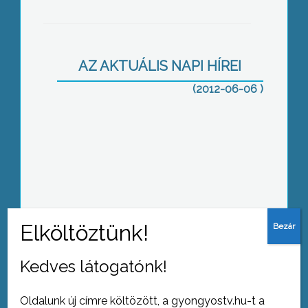
Minden szükséges engedélyt
megszerzett, így szeptembertől a
Magyar Máltai Szeretetszolgálat
működtetheti a Károly Róbert
AZ AKTUÁLIS NAPI HÍREI
Szakképző Iskolát
(2012-06-06 )
A fekete fenyők után cser-, tölgy- és
bükkfák is pusztulnak a Mátrában
Nagy vitát váltott ki Magyarországon
Kedves látogatónk!
az abortusztabletta engedélyezése
Oldalunk új címre költözött, a gyongyostv.hu-t a