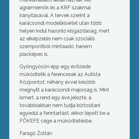
agrármérnök és a KRF szakmai
irányításával. A tervek szerint a
karácsondi modellkísérlet után több
helyen indul hasonló kisgazdaság, mert
az elképzelés nem csak szociális
szempontból mintaadó, hanem
piacképes is.
Gyöngyösön épp egy évtizede
működtetik a ferencesek az Autista
Központot, néhány évvel később
megnyílt a karácsondi majorság is. Mint
ismert, a rend egy éve jelezte, a
továbbiakban nem tudja biztosítani
egyedül a fenntartást, ekkor lépett be a
FÕKEFE cége a működtetésbe.
Faragó Zoltán