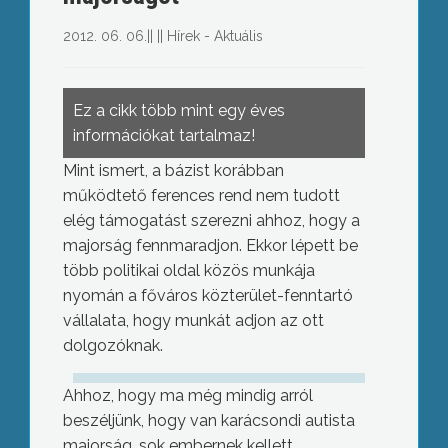
2012. 06. 06.
||
||
Hírek - Aktuális
Ez a cikk több mint egy éves
információkat tartalmaz!
Mint ismert, a bázist korábban
működtető ferences rend nem tudott
elég támogatást szerezni ahhoz, hogy a
majorság fennmaradjon. Ekkor lépett be
több politikai oldal közös munkája
nyomán a főváros közterület-fenntartó
vállalata, hogy munkát adjon az ott
dolgozóknak.
Ahhoz, hogy ma még mindig arról
beszéljünk, hogy van karácsondi autista
majorság, sok embernek kellett