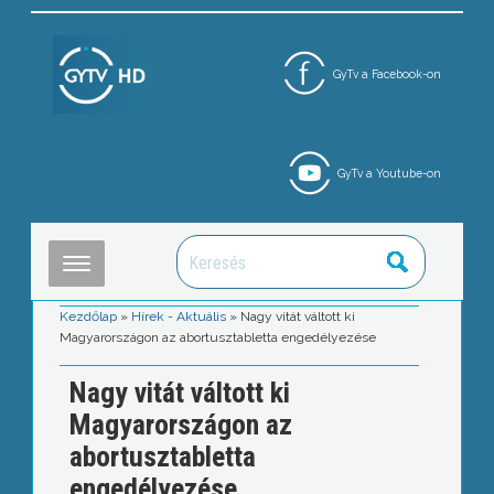
GyTv a Facebook-on
GyTv a Youtube-on
Kezdőlap
»
Hírek - Aktuális
»
Nagy vitát váltott ki
Magyarországon az abortusztabletta engedélyezése
Nagy vitát váltott ki
Magyarországon az
abortusztabletta
engedélyezése