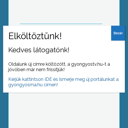
bükkfák is pusztulnak a Mátrában
Még a Koháry István Állami
Kedves látogatónk!
Főgimnáziumban kezdték
tanulmányaikat, de 1952-ben már a
Oldalunk új címre költözött, a gyongyostv.hu-t a
Vak Bottyán Gimnáziumban
jövőben már nem frissítjük!
érettségiztek
Kérjük kattintson IDE és ismerje meg új portálunkat a
gyongyosma.hu címen!