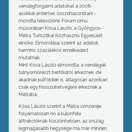
vendégforgalmi adatokat a 2008-
asokkal érdemes összehasonlítani –
mondta televíziónk Fórum című
műsorában Kósa László, a Gyöngyös-
Mátra Turisztikai Közhasznú Egyesület
elnöke. Elmondása szerint az adatok
harminc százalékos emelkedést
mutatnak.
Mint Kósa László elmondta: a vendégek
túlnyomórészt belföldről érkeznek, de
akadnak külföldiek is, átlagosan azonban
csak egy hosszúhétvégére érkeznek a
Mátrába.
Kósa László szerint a Mátra vonzereje
folyamatosan nő a különféle
attrakcióknak köszönhetően, az ország
legmagasabb hegysége ma már minden