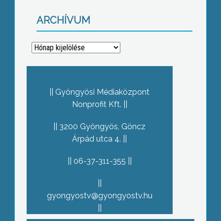
ARCHÍVUM
Archívum
Gyöngyösi Médiaközpont
Nonprofit Kft.
3200 Gyöngyös, Göncz
Árpád utca 4.
06-37-311-355
gyongyostv@gyongyostv.hu