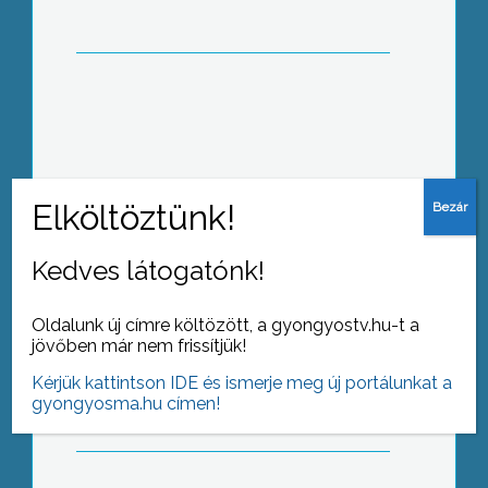
Gyöngyösi fizikus is dolgozik azokban
a magyar csapatokban, melyek a világ
legjelentősebb részecskefizikai
kísérleteiben vesznek részt
Kedves látogatónk!
Oldalunk új címre költözött, a gyongyostv.hu-t a
Hat amerikai fiatal tölti az
jövőben már nem frissítjük!
Üdvhadsereg Gyöngyösi
Gyülekezetének nyári
Kérjük kattintson IDE és ismerje meg új portálunkat a
gyerektáborában szolgálati idejét
gyongyosma.hu címen!