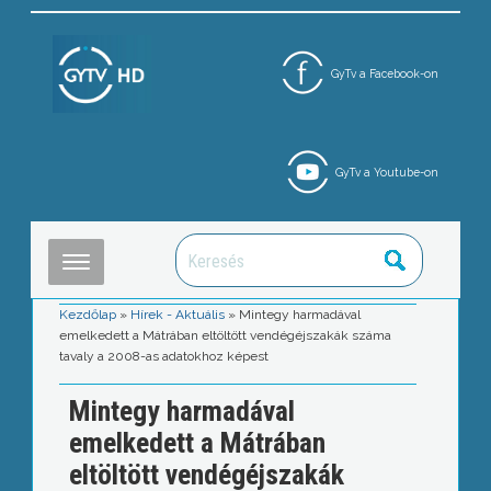
GyTv a Facebook-on
GyTv a Youtube-on
Kezdőlap
»
Hírek - Aktuális
»
Mintegy harmadával
emelkedett a Mátrában eltöltött vendégéjszakák száma
tavaly a 2008-as adatokhoz képest
Mintegy harmadával
emelkedett a Mátrában
eltöltött vendégéjszakák