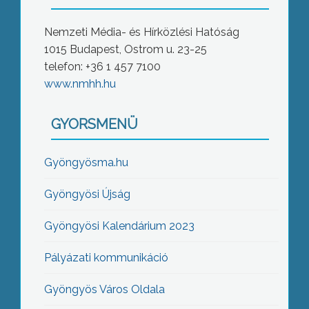
Nemzeti Média- és Hírközlési Hatóság
1015 Budapest, Ostrom u. 23-25
telefon: +36 1 457 7100
www.nmhh.hu
GYORSMENÜ
Gyöngyösma.hu
Gyöngyösi Újság
Gyöngyösi Kalendárium 2023
Pályázati kommunikáció
Gyöngyös Város Oldala