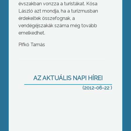
évszakban vonzza a turistákat. Kósa
László azt mondja, ha a turizmusban
érdekeltek összefognak, a
vendégéjszakák száma még tovább
emelkedhet.
Pifkó Tamás
Nyolcvan gyöngyösi lakos tiltakozik
írásban a komplex telepprogram Petőfi
utcai központú elindítása ellen
AZ AKTUÁLIS NAPI HÍREI
(2012-06-22 )
Megkezdődtek a főszezoni
fogyasztóvédelmi ellenőrzések