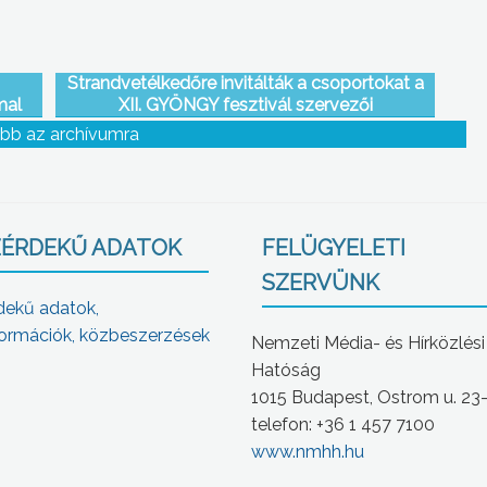
Strandvetélkedőre invitálták a csoportokat a
mal
XII. GYÖNGY fesztivál szervezői
bb az archívumra
ÉRDEKŰ ADATOK
FELÜGYELETI
SZERVÜNK
dekű adatok,
ormációk, közbeszerzések
Nemzeti Média- és Hírközlési
Hatóság
1015 Budapest, Ostrom u. 23
telefon: +36 1 457 7100
www.nmhh.hu