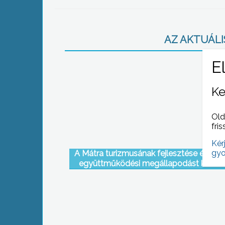
AZ AKTUÁLIS
Ke
Old
fris
Kér
gyo
A Mátra turizmusának fejlesztése érdeké
együttműködési megállapodást kötött
Egererdő Zrt. és a Gyöngyös- Mátra Turisz
Egyesület