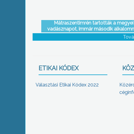
Mátraszentimrén tartották a megyei
vadásznapot, immár második alkalom
Tová
ETIKAI KÓDEX
KÖZ
Választási Etikai Kódex 2022
Közér
céginf