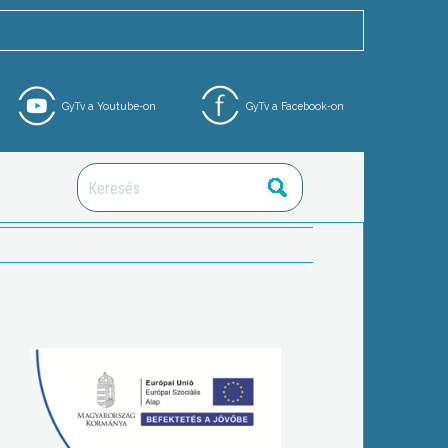
GyTv a Youtube-on
GyTv a Facebook-on