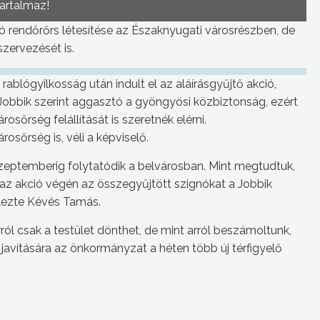
tartalmaz!
ló rendőrőrs létesítése az Északnyugati városrészben, de
ervezését is.
ablógyilkosság után indult el az aláírásgyűjtő akció,
A Jobbik szerint aggasztó a gyöngyösi közbiztonság, ezért
rosőrség felállítását is szeretnék elérni.
rosőrség is, véli a képviselő.
 szeptemberig folytatódik a belvárosban. Mint megtudtuk,
, az akció végén az összegyűjtött szignókat a Jobbik
jelezte Kévés Tamás.
ról csak a testület dönthet, de mint arról beszámoltunk,
avítására az önkormányzat a héten több új térfigyelő