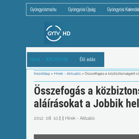
Gyöngyösma.hu
Gyöngyösi Újság
Gyöngyösi Kalendá
Hírek – ARCHÍVUM
Élő adás
Kezdőlap
»
Hírek - Aktuális
»
Összefogás a közbiztonságért cí
Összefogás a közbizton
aláírásokat a Jobbik he
2012. 08. 10.
||
||
Hírek - Aktuális