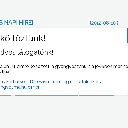
 NAPI HÍREI
(2012-08-10 )
dves látogatónk!
alunk új címre költözött, a gyongyostv.hu-t a jövőben már n
sítjük!
jük kattintson IDE és ismerje meg új portálunkat a
ngyosma.hu címen!
ben,
A tavalyi budapesti után idén második
 az
alkalommal rendezték meg a Határtalan
tikai
építészet elnevezésű tábort, ezúttal
Gyöngyösön