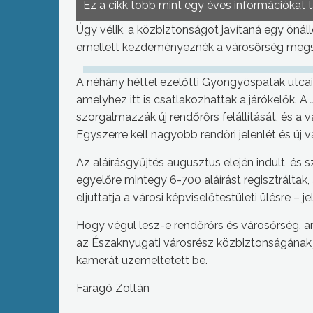
Ez a cikk több mint egy éves információkat 
Úgy vélik, a közbiztonságot javítaná egy önál
emellett kezdeményeznék a városőrség megsz
A néhány héttel ezelőtti Gyöngyöspatak utcai r
amelyhez itt is csatlakozhattak a járókelők. 
szorgalmazzák új rendőrőrs felállítását, és a vá
Egyszerre kell nagyobb rendőri jelenlét és új vá
Az aláírásgyűjtés augusztus elején indult, és
egyelőre mintegy 6-700 aláírást regisztráltak
eljuttatja a városi képviselőtestületi ülésre – 
Hogy végül lesz-e rendőrőrs és városőrség, ar
az Északnyugati városrész közbiztonságának j
kamerát üzemeltetett be.
Faragó Zoltán