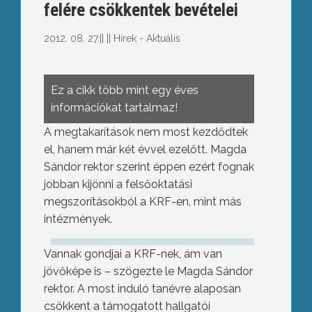
felére csökkentek bevételei
2012. 08. 27.
||
||
Hírek - Aktuális
Ez a cikk több mint egy éves
információkat tartalmaz!
A megtakarítások nem most kezdődtek
el, hanem már két évvel ezelőtt. Magda
Sándor rektor szerint éppen ezért fognak
jobban kijönni a felsőoktatási
megszorításokból a KRF-en, mint más
intézmények.
Vannak gondjai a KRF-nek, ám van
jövőképe is – szögezte le Magda Sándor
rektor. A most induló tanévre alaposan
csökkent a támogatott hallgatói