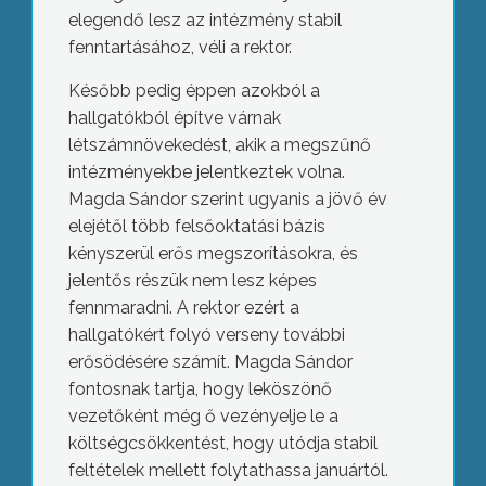
elegendő lesz az intézmény stabil
fenntartásához, véli a rektor.
Később pedig éppen azokból a
hallgatókból építve várnak
létszámnövekedést, akik a megszűnő
intézményekbe jelentkeztek volna.
Magda Sándor szerint ugyanis a jövő év
elejétől több felsőoktatási bázis
kényszerül erős megszorításokra, és
jelentős részük nem lesz képes
fennmaradni. A rektor ezért a
hallgatókért folyó verseny további
erősödésére számít. Magda Sándor
fontosnak tartja, hogy leköszönő
vezetőként még ő vezényelje le a
költségcsökkentést, hogy utódja stabil
feltételek mellett folytathassa januártól.