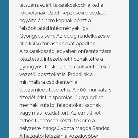
létszám, ezért takarékoskodnia kell a
főiskolának. Üzleti képzésekre például
egyáltalán nem kapnak pénzt a
felsőoktatási intézmények, így
Gyöngyös sem. Az eddig rendelkezésre
álló külső források sokat apadtak.
A takarékosság jegyében önfenntartásra
késztetett intézeteket hoznak létre a
gyöngyösi főiskolán, és csökkentették a
vezetői posztokat is. Próbálják a
minimálisra csökkenteni a
létszámleépítéseket is. A 400 munkatárs
tizedét érinti a spórolás, ők nyugdíjba
mennek, kutatói feladatokat kapnak,
vagy más feladatkört. Az elmúlt két
évben tudatosan készültek erre a
helyzetre, hangsúlyozta Magda Sándor.
A hallgatói létszám a közeljövőben