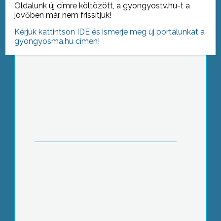
Oldalunk új címre költözött, a gyongyostv.hu-t a
egy Gyöngyösoroszi telephelyű
jövőben már nem frissítjük!
környezeti kármentesítéssel
foglalkozó cég
Kérjük kattintson IDE és ismerje meg új portálunkat a
gyongyosma.hu címen!
10. alkalommal rendezték meg a
hagyományos Abasári Közösségi
Napot