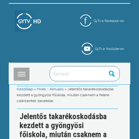
GyTv a Facebook-on
GyTv a Youtube-on
Kezdőlap
»
Hírek - Aktuális
»
Jelentős takarékoskodásba
kezdett a gyöngyösi főiskola, miután csaknem a felére
csökkentek bevételei
Jelentős takarékoskodásba
kezdett a gyöngyösi
főiskola, miután csaknem a