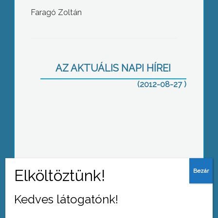
Faragó Zoltán
A főiskola a nehéz helyzetben is
folyamatosan alkalmazkodik a
munkaerő-piaci igényekhez
AZ AKTUÁLIS NAPI HÍREI
(2012-08-27 )
Több száz motoros emlékezett meg a
közúti balesetben elhunyt
hozzátartozóikról, barátaikról a Kék
Emléktúrán
Kedves látogatónk!
Helyben alkalmazható, geofizikai
szondázó berendezést fejlesztett ki