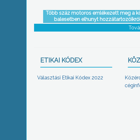
Több száz motoros emlékezett meg a kö
balesetben elhunyt hozzátartozóikról
barátaikról a Kék Emléktúrán
Tová
ETIKAI KÓDEX
KÖZ
Választási Etikai Kódex 2022
Közér
céginf