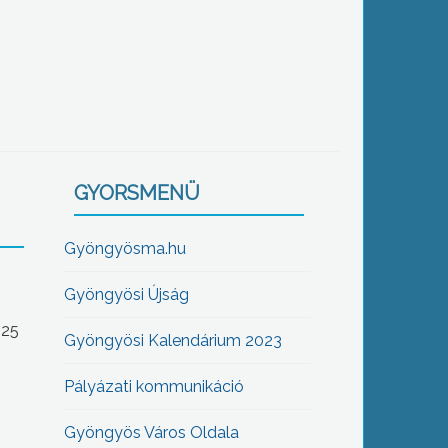
GYORSMENÜ
Gyöngyösma.hu
Gyöngyösi Újság
-25
Gyöngyösi Kalendárium 2023
Pályázati kommunikáció
Gyöngyös Város Oldala