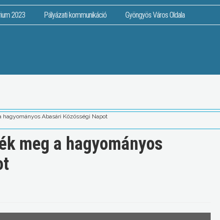
rium 2023
Pályázati kommunikáció
Gyöngyös Város Oldala
a hagyományos Abasári Közösségi Napot
ték meg a hagyományos
ot