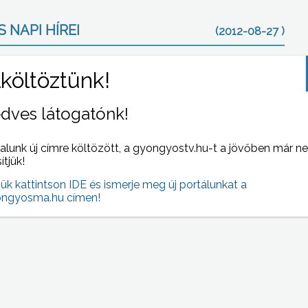
 NAPI HÍREI
(2012-08-27 )
dves látogatónk!
alunk új címre költözött, a gyongyostv.hu-t a jövőben már n
sítjük!
jük kattintson IDE és ismerje meg új portálunkat a
a
A főiskola a nehéz helyzetben is folyamatosan
ngyosma.hu címen!
lére
alkalmazkodik a munkaerő-piaci igényekhez