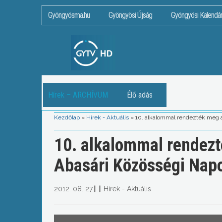
Gyöngyösma.hu
Gyöngyösi Újság
Gyöngyösi Kalendá
Hírek – ARCHÍVUM
Élő adás
Kezdőlap
»
Hírek - Aktuális
»
10. alkalommal rendezték meg 
10. alkalommal rendez
Abasári Közösségi Nap
2012. 08. 27.
||
||
Hírek - Aktuális