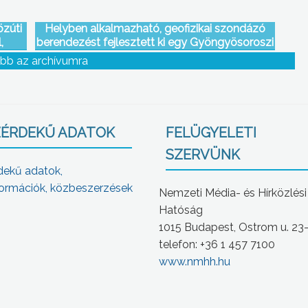
zúti
Helyben alkalmazható, geofizikai szondázó
,
berendezést fejlesztett ki egy Gyöngyösoroszi
telephelyű környezeti kármentesítéssel
bb az archívumra
foglalkozó cég
ÉRDEKŰ ADATOK
FELÜGYELETI
SZERVÜNK
dekű adatok,
ormációk, közbeszerzések
Nemzeti Média- és Hírközlési
Hatóság
1015 Budapest, Ostrom u. 23
telefon: +36 1 457 7100
www.nmhh.hu