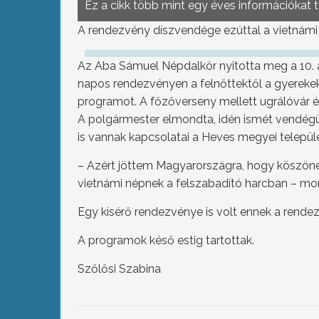
Ez a cikk több mint egy éves információkat 
A rendezvény díszvendége ezúttal a vietnámi
Az Aba Sámuel Népdalkör nyitotta meg a 10.
napos rendezvényen a felnőttektől a gyereke
programot. A főzőverseny mellett ugrálóvár és
A polgármester elmondta, idén ismét vendégü
is vannak kapcsolatai a Heves megyei települ
– Azért jöttem Magyarországra, hogy köszönet
vietnámi népnek a felszabadító harcban – m
Egy kísérő rendezvénye is volt ennek a rende
A programok késő estig tartottak.
Szőlősi Szabina