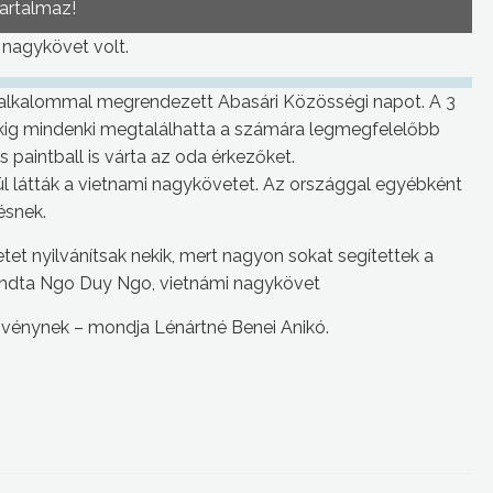
tartalmaz!
 nagykövet volt.
 alkalommal megrendezett Abasári Közösségi napot. A 3
kig mindenki megtalálhatta a számára legmegfelelőbb
 paintball is várta az oda érkezőket.
l látták a vietnami nagykövetet. Az országgal egyébként
ésnek.
et nyilvánítsak nekik, mert nagyon sokat segítettek a
ondta Ngo Duy Ngo, vietnámi nagykövet
zvénynek – mondja Lénártné Benei Anikó.