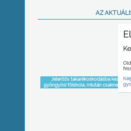
AZ AKTUÁLIS
Ke
Old
fris
Kér
Jelentős takarékoskodásba kezdett 
gyo
gyöngyösi főiskola, miután csaknem a fe
csökkentek bevételei