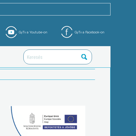
GyTv a Youtube-on
GyTv a Facebook-on