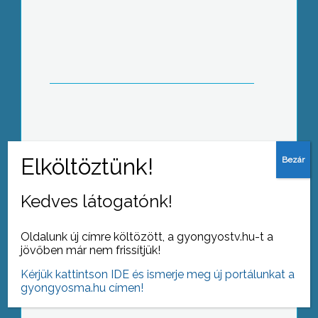
Lezuhant egy siklóernyős tegnap
délután Markaz közelében
Augusztustól fel kell tüntetni az
üzletekben a tojások csomagolásán a
kilogrammonkénti árat is egy
minisztériumi rendelet szerint
Kedves látogatónk!
Oldalunk új címre költözött, a gyongyostv.hu-t a
jövőben már nem frissítjük!
Bár a héten még élvezhetik a gyerekek
Kérjük kattintson IDE és ismerje meg új portálunkat a
a nyári szünetet, a legtöbb iskolában
gyongyosma.hu címen!
már a tanévkezdésre készülnek.