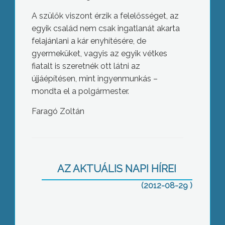
A szülők viszont érzik a felelősséget, az
egyik család nem csak ingatlanát akarta
felajánlani a kár enyhítésére, de
gyermeküket, vagyis az egyik vétkes
fiatalt is szeretnék ott látni az
újjáépítésen, mint ingyenmunkás –
mondta el a polgármester.
Faragó Zoltán
Kikerül a Füred és Sástó közötti
kerékpárút terve a Sástó legújabb
pályázatából – így döntött mai
rendkívüli ülésén Gyöngyös Város
AZ AKTUÁLIS NAPI HÍREI
Képviselőtestülete
(2012-08-29 )