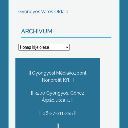
Gyöngyös Város Oldala
ARCHÍVUM
Archívum
Gyöngyösi Médiaközpont
Nonprofit Kft.
3200 Gyöngyös, Göncz
Árpád utca 4.
06-37-311-355