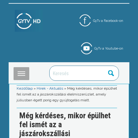
GyTv a Facebook-on
GyTv a Youtube-on
Kezdőlap
»
Hírek - Aktuális
»
Még kérdéses, mikor épülhet
fel ismét az a jászárokszállási élelmiszerüzlet, amely
júliusban égett porig egy gyújtogatás miatt.
Még kérdéses, mikor épülhet
fel ismét az a
jászárokszállási