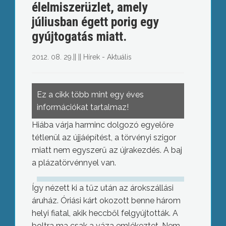
élelmiszerüzlet, amely
júliusban égett porig egy
gyújtogatás miatt.
2012. 08. 29.
||
||
Hírek - Aktuális
Ez a cikk több mint egy éves
információkat tartalmaz!
Hiába várja harminc dolgozó egyelőre
tétlenül az újjáépítést, a törvényi szigor
miatt nem egyszerű az újrakezdés. A baj
a plázatörvénnyel van.
Így nézett ki a tűz után az árokszállási
áruház. Óriási kárt okozott benne három
helyi fiatal, akik heccből felgyújtották. A
boltra ma csak a váza emlékeztet. Nem