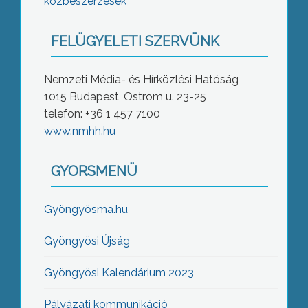
közbeszerzések
FELÜGYELETI SZERVÜNK
Nemzeti Média- és Hírközlési Hatóság
1015 Budapest, Ostrom u. 23-25
telefon: +36 1 457 7100
www.nmhh.hu
GYORSMENÜ
Gyöngyösma.hu
Gyöngyösi Újság
Gyöngyösi Kalendárium 2023
Pályázati kommunikáció