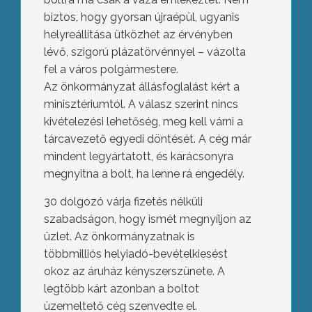
biztos, hogy gyorsan újraépül, ugyanis
helyreállítása ütközhet az érvényben
lévő, szigorú plázatörvénnyel – vázolta
fel a város polgármestere.
Az önkormányzat állásfoglalást kért a
minisztériumtól. A válasz szerint nincs
kivételezési lehetőség, meg kell várni a
tárcavezető egyedi döntését. A cég már
mindent legyártatott, és karácsonyra
megnyitna a bolt, ha lenne rá engedély.
30 dolgozó várja fizetés nélküli
szabadságon, hogy ismét megnyíljon az
üzlet. Az önkormányzatnak is
többmilliós helyiadó-bevételkiesést
okoz az áruház kényszerszünete. A
legtöbb kárt azonban a boltot
üzemeltető cég szenvedte el.