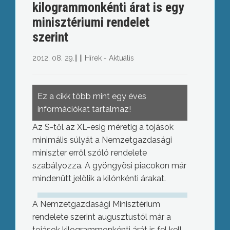
kilogrammonkénti árat is egy
minisztériumi rendelet
szerint
2012. 08. 29.
||
||
Hírek - Aktuális
Ez a cikk több mint egy éves
információkat tartalmaz!
Az S-től az XL-esig méretig a tojások
minimális súlyát a Nemzetgazdasági
miniszter erről szóló rendelete
szabályozza. A gyöngyösi piacokon már
mindenütt jelölik a kilónkénti árakat.
A Nemzetgazdasági Minisztérium
rendelete szerint augusztustól már a
tojások kilogrammonkénti árát is fel kell