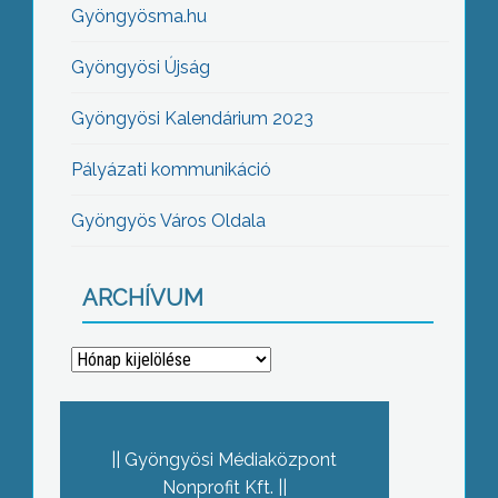
Gyöngyösma.hu
Gyöngyösi Újság
Gyöngyösi Kalendárium 2023
Pályázati kommunikáció
Gyöngyös Város Oldala
ARCHÍVUM
Archívum
Gyöngyösi Médiaközpont
Nonprofit Kft.