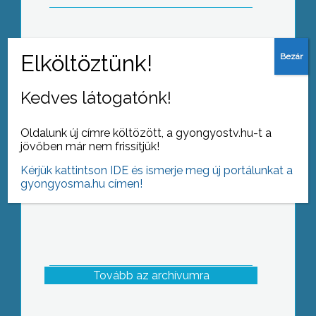
Bár a héten még élvezhetik a gyerekek
a nyári szünetet, a legtöbb iskolában
Kedves látogatónk!
már a tanévkezdésre készülnek.
Oldalunk új címre költözött, a gyongyostv.hu-t a
jövőben már nem frissítjük!
Kérjük kattintson IDE és ismerje meg új portálunkat a
gyongyosma.hu címen!
Tovább az archívumra