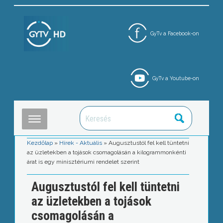
GyTv a Facebook-on
GyTv a Youtube-on
Kezdőlap
»
Hírek - Aktuális
»
Augusztustól fel kell tüntetni
az üzletekben a tojások csomagolásán a kilogrammonkénti
árat is egy minisztériumi rendelet szerint
Augusztustól fel kell tüntetni
az üzletekben a tojások
csomagolásán a