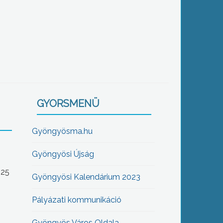
GYORSMENÜ
Gyöngyösma.hu
Gyöngyösi Újság
-25
Gyöngyösi Kalendárium 2023
Pályázati kommunikáció
Gyöngyös Város Oldala