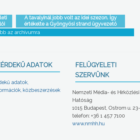
eti
A tavalyinál jobb volt az idei szezon. Így
lői
értékelte a Gyöngyösi strand ügyvezető
igazgatója az idei strand látogatottságát
bb az archívumra
ÉRDEKŰ ADATOK
FELÜGYELETI
SZERVÜNK
dekű adatok,
ormációk, közbeszerzések
Nemzeti Média- és Hírközlési
Hatóság
1015 Budapest, Ostrom u. 23
telefon: +36 1 457 7100
www.nmhh.hu