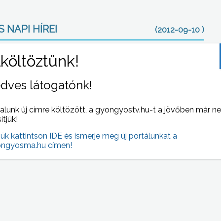
 NAPI HÍREI
(2012-09-10 )
dves látogatónk!
alunk új címre költözött, a gyongyostv.hu-t a jövőben már n
sítjük!
jük kattintson IDE és ismerje meg új portálunkat a
én
Újra megindult a forgalom a Mátravasút
ngyosma.hu címen!
ét a
Lajosháza és a Szalajkaház közötti szakaszán.
a pályatestet még 2010-ben mosta el az árvíz,
az üzemeltető Egererdő Zrt.-nek, az idén volt
forrása a felújításra