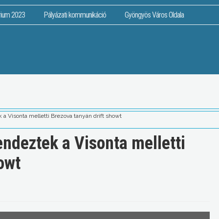
rium 2023
Pályázati kommunikáció
Gyöngyös Város Oldala
a Visonta melletti Brezova tanyán drift showt
ndeztek a Visonta melletti
owt