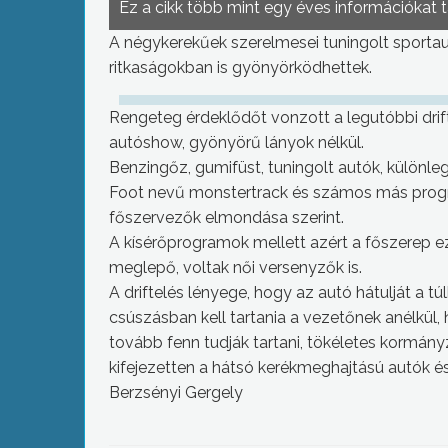
Ez a cikk több mint egy éves információkat 
A négykerekűek szerelmesei tuningolt sportau
ritkaságokban is gyönyörködhettek.
Rengeteg érdeklődőt vonzott a legutóbbi drif
autóshow, gyönyörű lányok nélkül.
Benzingőz, gumifüst, tuningolt autók, különle
Foot nevű monstertrack és számos más program
főszervezők elmondása szerint.
A kísérőprogramok mellett azért a főszerep ez 
meglepő, voltak női versenyzők is.
A driftelés lényege, hogy az autó hátulját a 
csúszásban kell tartania a vezetőnek anélkül
tovább fenn tudják tartani, tökéletes kormány
kifejezetten a hátsó kerékmeghajtású autók é
Berzsényi Gergely