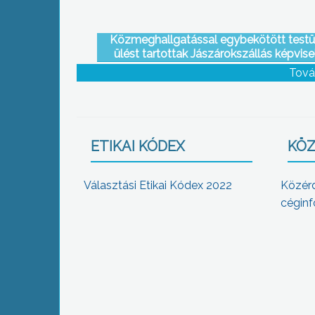
Közmeghallgatással egybekötött testül
ülést tartottak Jászárokszállás képvise
Tová
ETIKAI KÓDEX
KÖZ
Választási Etikai Kódex 2022
Közér
céginf