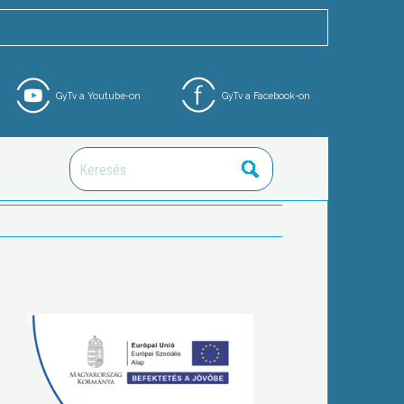
GyTv a Youtube-on
GyTv a Facebook-on