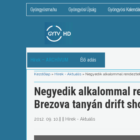
Gyöngyösma.hu
Gyöngyösi Újság
Gyöngyösi Kalendá
Hírek – ARCHÍVUM
Élő adás
Kezdőlap
»
Hírek - Aktuális
»
Negyedik alkalommal rendeztek 
Negyedik alkalommal re
Brezova tanyán drift sh
2012. 09. 10.
||
||
Hírek - Aktuális