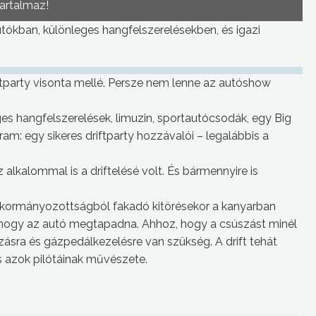
tartalmaz!
tókban, különleges hangfelszerelésekben, és igazi
tparty visonta mellé. Persze nem lenne az autóshow
ges hangfelszerelések, limuzin, sportautócsodák, egy Big
: egy sikeres driftparty hozzávalói – legalábbis a
alkalommal is a driftelésé volt. És bármennyire is
túlkormányozottságból fakadó kitörésekor a kanyarban
, hogy az autó megtapadna. Ahhoz, hogy a csúszást minél
zásra és gázpedálkezelésre van szükség. A drift tehát
s azok pilótáinak művészete.