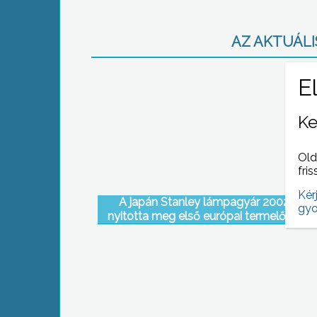
AZ AKTUÁLIS
Ke
Old
fris
Kér
A japán Stanley lámpagyár 2002 ősz
gyo
nyitotta meg első európai termelőüzem
gyöngyösi Ipari Parkban