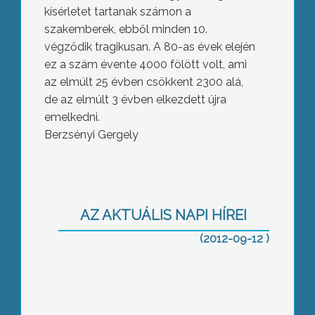
kísérletet tartanak számon a
szakemberek, ebből minden 10.
végződik tragikusan. A 80-as évek elején
ez a szám évente 4000 fölött volt, ami
az elmúlt 25 évben csökkent 2300 alá,
de az elmúlt 3 évben elkezdett újra
emelkedni.
Berzsényi Gergely
Az épület májustól már az államé, és
rövid időn belül állami kézbe kerülhet a
gyöngyösi kórház működtetése is –
hangzott el a kedd esti Döntés
AZ AKTUÁLIS NAPI HÍREI
Előttben
(2012-09-12 )
A felvetésekkel kapcsolatosan
megkerestük Kovács Róbertet, a