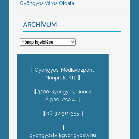
Gyöngyös Város Oldala
ARCHÍVUM
Archívum
Gyöngyösi Médiaközpont
Nonprofit Kft.
3200 Gyöngyös, Göncz
Árpád utca 4.
06-37-311-355
gyongyostv@gyongyostv.hu