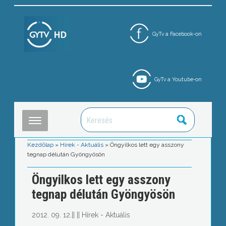
GyTv a Facebook-on
GyTv a Youtube-on
Kezdőlap
»
Hírek - Aktuális
»
Öngyilkos lett egy asszony
tegnap délután Gyöngyösön
Öngyilkos lett egy asszony
tegnap délután Gyöngyösön
2012. 09. 12.
||
||
Hírek - Aktuális