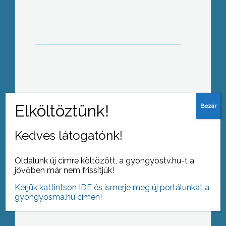
Medical Investments vezetőjét is
Emelkedett a benzin és a gázolaj
literenkénti ára.
Kedves látogatónk!
Oldalunk új címre költözött, a gyongyostv.hu-t a
jövőben már nem frissítjük!
Egy szervezeti egységbe tömörülve
látják el feladatukat szeptember elseje
Kérjük kattintson IDE és ismerje meg új portálunkat a
óta a Károly Róbert Főiskola
gyongyosma.hu címen!
mezőgazdasági kutatóintézetei