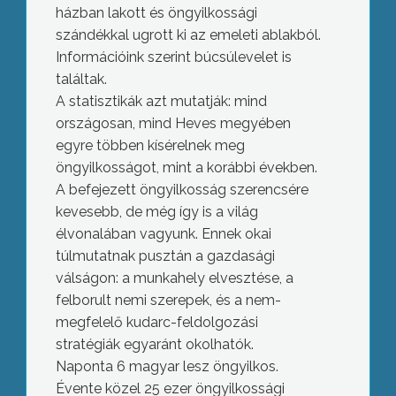
házban lakott és öngyilkossági
szándékkal ugrott ki az emeleti ablakból.
Információink szerint búcsúlevelet is
találtak.
A statisztikák azt mutatják: mind
országosan, mind Heves megyében
egyre többen kísérelnek meg
öngyilkosságot, mint a korábbi években.
A befejezett öngyilkosság szerencsére
kevesebb, de még így is a világ
élvonalában vagyunk. Ennek okai
túlmutatnak pusztán a gazdasági
válságon: a munkahely elvesztése, a
felborult nemi szerepek, és a nem-
megfelelő kudarc-feldolgozási
stratégiák egyaránt okolhatók.
Naponta 6 magyar lesz öngyilkos.
Évente közel 25 ezer öngyilkossági