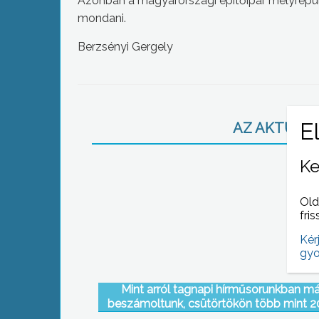
Azonban a magyarországi építőipar mélyrepül
mondani.
Berzsényi Gergely
AZ AKTUÁLIS
Ke
Old
fris
Kér
gyo
Mint arról tagnapi hírműsorunkban má
beszámoltunk, csütörtökön több mint 
aláírást nyújtott be a gyöngyösi grémium