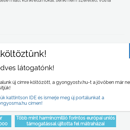
ése miatt konkrétumokat senki nem szeretett volna
 NAPI HÍREI
(2012-09-14 )
dves látogatónk!
alunk új címre költözött, a gyongyostv.hu-t a jövőben már n
sítjük!
jük kattintson IDE és ismerje meg új portálunkat a
ngyosma.hu címen!
r
Több mint harmincmillió forintos európai uniós
2000
támogatással újította fel mátraházai
nak a
üdülőházát a Mátra Volán