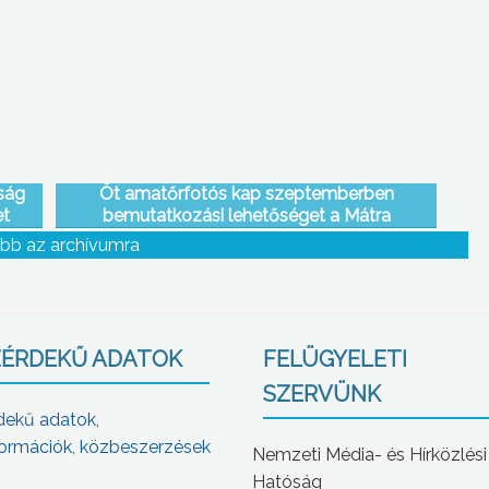
ság
Öt amatőrfotós kap szeptemberben
et
bemutatkozási lehetőséget a Mátra
zet
Művelődési Központ fotógalériájában.
bb az archívumra
ÉRDEKŰ ADATOK
FELÜGYELETI
SZERVÜNK
dekű adatok,
ormációk, közbeszerzések
Nemzeti Média- és Hírközlési
Hatóság