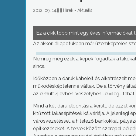
2012. 09. 14.
||
||
Hírek - Aktuális
Ez a cikk több mint egy éves információkat 
Az akkori állapotukban már üzemképtelen sze
Nemrég még ezek a képek fogadták a lakókat
sincs.
Időközben a daruk kábeleit és alkatrészeit me
működésképtelenné váltak. De a törvény által e
az elmúlt 4 évben. Veszélyben -elvileg- tehát 
Mind a két daru elbontásra került, de ezzel 
kitűzött lakásépítések kálváriája. A jelenlegi
városvezetéssel, a hitelező bankokkal, pályáz
építkezéseket. A tervek között szerepel péld