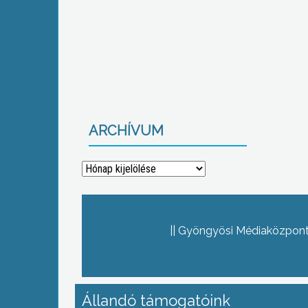
ARCHÍVUM
Archívum
Gyöngyösi Médiaközpont 
Állandó támogatóink