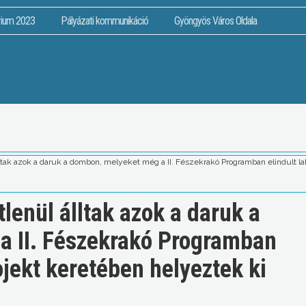
rium 2023
Pályázati kommunikáció
Gyöngyös Város Oldala
álltak azok a daruk a dombon, melyeket még a II. Fészekrakó Programban elindult la
tlenül álltak azok a daruk a
a II. Fészekrakó Programban
ojekt keretében helyeztek ki