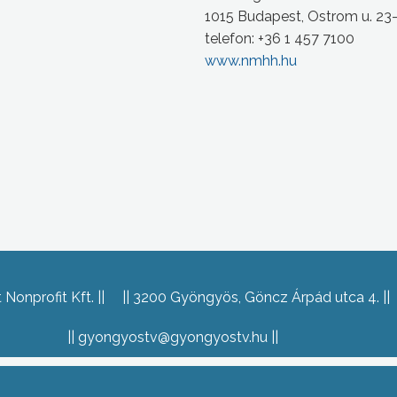
1015 Budapest, Ostrom u. 23
telefon: +36 1 457 7100
www.nmhh.hu
Nonprofit Kft.
3200 Gyöngyös, Göncz Árpád utca 4.
gyongyostv@gyongyostv.hu