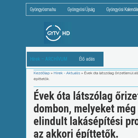
Gyöngyösma.hu
Gyöngyösi Újság
Gyöngyösi Kalendá
Hírek – ARCHÍVUM
Élő adás
Kezdőlap
»
Hírek - Aktuális
»
Évek óta látszólag őrizetlenül 
építtetők.
Évek óta látszólag őrize
dombon, melyeket még 
elindult lakásépítési pr
az akkori építtetők.