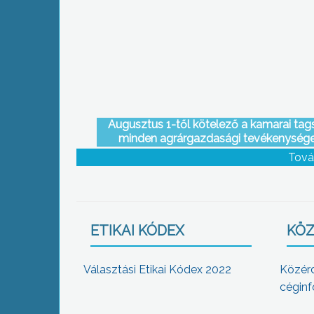
Jobbik
Augusztus 1-től kötelező a kamarai tag
minden agrárgazdasági tevékenység
folytató személy és gazdálkodó szerve
Tová
számára
ETIKAI KÓDEX
KÖZ
Választási Etikai Kódex 2022
Közér
céginf