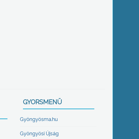
GYORSMENÜ
Gyöngyösma.hu
Gyöngyösi Újság