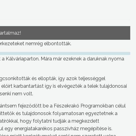
tartalmaz!
rkezeteket nemrég elbontották.
 a Kálváriaparton. Mára már ezeknek a daruknak nyoma
gcsonkították és ellopták, így azok teljességgel
lőírt karbantartást így is elvégezték a telek tulajdonosai
senki nem volt.
korántsem fejeződött be a Fészekrakó Programokban célul
 építtetők és tulajdonosok folyamatosan egyeztetnek a
atírókkal, hogy folytatni tudják a megkezdett
ául egy energiatakarékos passzívház megépítése is.