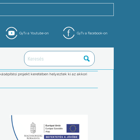
GyTv a Youtube-on
GyTv a Facebook-on
kásépítési projekt keretében helyeztek ki az akkori