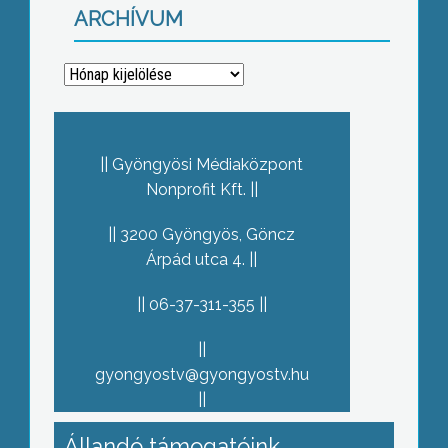
ARCHÍVUM
Archívum
Gyöngyösi Médiaközpont
Nonprofit Kft.
3200 Gyöngyös, Göncz
Árpád utca 4.
06-37-311-355
gyongyostv@gyongyostv.hu
Állandó támogatóink