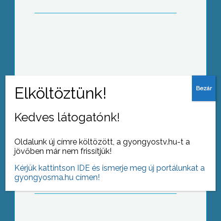
Céglátogatással és üzembejárással
várták az érdeklődőket a Magnatec-
Ungarn Kft., és a vele szoros
kapcsolatban álló cégek Pipishegyen
Kedves látogatónk!
Az éhségsztrájk és az ahhoz hasonló
Oldalunk új címre költözött, a gyongyostv.hu-t a
látványos médiaakciók nem a
jövőben már nem frissítjük!
politikusok érdekeit kell szolgálják,
Kérjük kattintson IDE és ismerje meg új portálunkat a
hanem a társadalom ébredését, hogy
gyongyosma.hu címen!
cselekedjen, ha nem elégedett
valamivel.