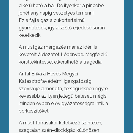
elkerülhető a baj. De ilyenkor a pincébe
jónéhány napig veszélyes lemenni.
Ez a fajta gáz a cukortartalmú
gyümölcsök, így a szőlő erjedése során
keletkezik.
A mustgáz mérgezés már az idén is
követelt áldozatot Lébénybe. Megfelelő
körültekintéssel elkerülhető a tragédia.
Antal Erika a Heves Megyei
Katasztrófavédelmi Igazgatóság
szóvivője elmondta, térségünkben egyre
kevesebb az ilyen jellegű baleset, mégis
minden évben elővigyázatosságra intik a
borkészítőket.
A must forrásakor keletkező színtelen,
szagtalan szén-dioxidgáz különösen