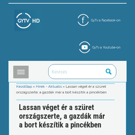
GyTv a Facebook-on
GyTv a Youtube-on
Kezdőlap
»
Hírek - Aktuális
»
Lassan véget ér a szüret
országszerte, a gazdák már a bort készítik a pincékben
Lassan véget ér a szüret
országszerte, a gazdák már
a bort készítik a pincékben