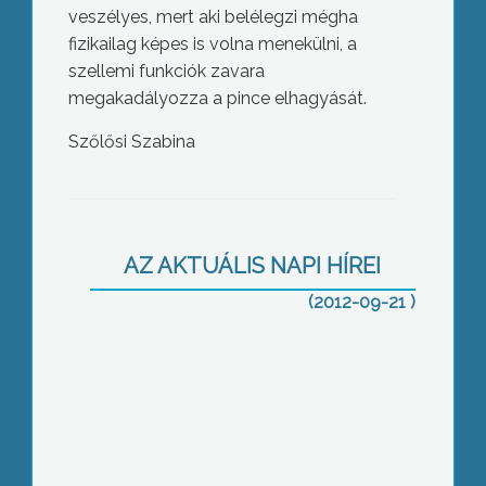
veszélyes, mert aki belélegzi mégha
fizikailag képes is volna menekülni, a
szellemi funkciók zavara
megakadályozza a pince elhagyását.
Szőlősi Szabina
Nem sorozzák a lakosságot, és nem is
magánhadsereget építenek, csak
tartalmat adnak a polgári védelemről
AZ AKTUÁLIS NAPI HÍREI
szóló törvénynek
(2012-09-21 )
Fényes nappal vették el egy
forgalmas hatvani körforgalomban
egy nő autóját – mégpedig késsel