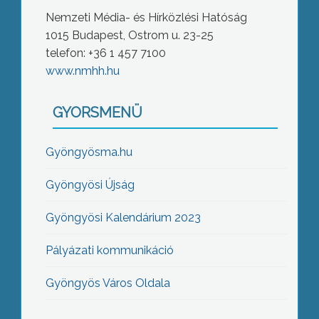
Nemzeti Média- és Hírközlési Hatóság
1015 Budapest, Ostrom u. 23-25
telefon: +36 1 457 7100
www.nmhh.hu
GYORSMENÜ
Gyöngyösma.hu
Gyöngyösi Újság
Gyöngyösi Kalendárium 2023
Pályázati kommunikáció
Gyöngyös Város Oldala