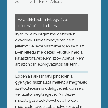
2012. 09. 21.
||
||
Hírek - Aktuális
Ez a cikk több mint egy éves
információkat tartalmaz!
Ilyenkor a mustgáz mérgezések is
gyakoriak. Heves megyében nem
jellemző évekre visszamenően sem az
ilyen jellegű mérgezés. –tudtuk meg a
katasztrófavédelem szóvivőjétől. Nem
árt azonban elővigyázatosnak lenni.
Ebben a Farkasmályi pincében a
gyertyák használata mellett a megfelelő
szellőztetésre is odafigyelnek korszerű
ventillátor segítségével. Mindezek
mellett gázérzékelővel és a hordók
megfelelő távolságba helyezésével is