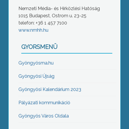
Nemzeti Média- és Hírközlési Hatóság
1015 Budapest, Ostrom u. 23-25
telefon: +36 1 457 7100
www.nmhh.hu
GYORSMENÜ
Gyöngyösma.hu
Gyöngyösi Újság
Gyöngyösi Kalendárium 2023
Pályázati kommunikáció
Gyöngyös Város Oldala