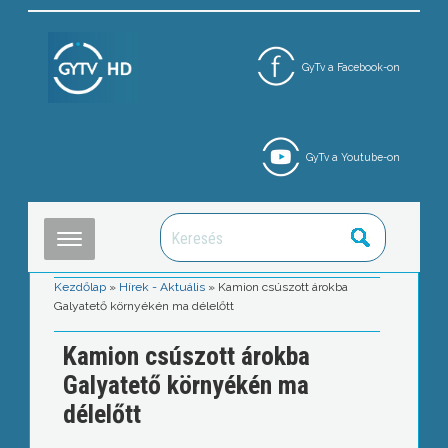
GyTv a Facebook-on
GyTv a Youtube-on
Kezdőlap
»
Hírek - Aktuális
»
Kamion csúszott árokba
Galyatető környékén ma délelőtt
Kamion csúszott árokba
Galyatető környékén ma
délelőtt