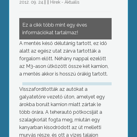
2012. 09. 24.
||
||
Hírek - Aktuális
Ez a cikk több mint egy éves
információkat tartalmaz!
A mentés késő délutánig tartott, ez idő
alatt az egész utat zárva tartották a
forgalom előtt. Néhány nappal ezelőtt
az M3-ason ütközött össze két kamion,
a mentés akkor is hosszú órákig tartott.
Visszafordították az autókat a
galyatetőre vezető úton, amelyet egy
árokba borult kamion miatt zártak le
több órára. A teherautó pótkocsiját a
szalagkorlát fogta meg, miután egy
kanyarban kisodródott az út melletti
murvás része, és ott a vizes talajon