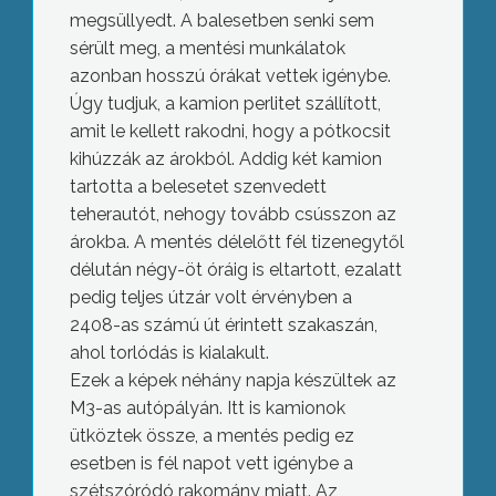
megsüllyedt. A balesetben senki sem
sérült meg, a mentési munkálatok
azonban hosszú órákat vettek igénybe.
Úgy tudjuk, a kamion perlitet szállított,
amit le kellett rakodni, hogy a pótkocsit
kihúzzák az árokból. Addig két kamion
tartotta a belesetet szenvedett
teherautót, nehogy tovább csússzon az
árokba. A mentés délelőtt fél tizenegytől
délután négy-öt óráig is eltartott, ezalatt
pedig teljes útzár volt érvényben a
2408-as számú út érintett szakaszán,
ahol torlódás is kialakult.
Ezek a képek néhány napja készültek az
M3-as autópályán. Itt is kamionok
ütköztek össze, a mentés pedig ez
esetben is fél napot vett igénybe a
szétszóródó rakomány miatt. Az