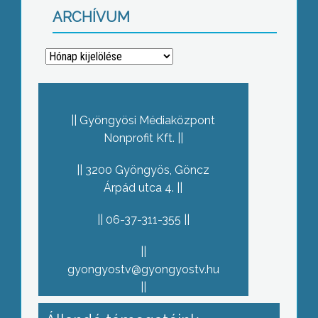
ARCHÍVUM
Archívum
Gyöngyösi Médiaközpont
Nonprofit Kft.
3200 Gyöngyös, Göncz
Árpád utca 4.
06-37-311-355
gyongyostv@gyongyostv.hu