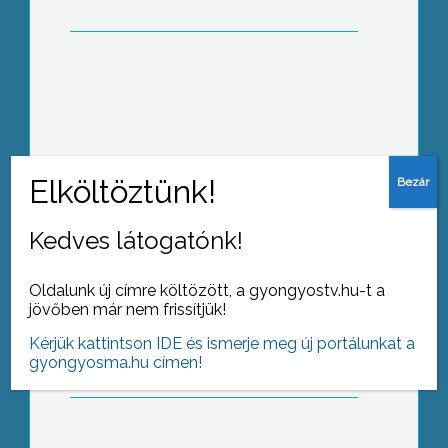
Az idei Fájdalmas Szűzanya
zarándoklatra több ezren érkeztek az
ország minden részéről, és a határon
túlról is
Kedves látogatónk!
Oldalunk új címre költözött, a gyongyostv.hu-t a
Domborművet és emléktáblát is
jövőben már nem frissítjük!
avattak a jászárokszállási Széchenyi
István Általános Iskolában a névadó
Kérjük kattintson IDE és ismerje meg új portálunkat a
születésének 221. évfordulóján
gyongyosma.hu címen!