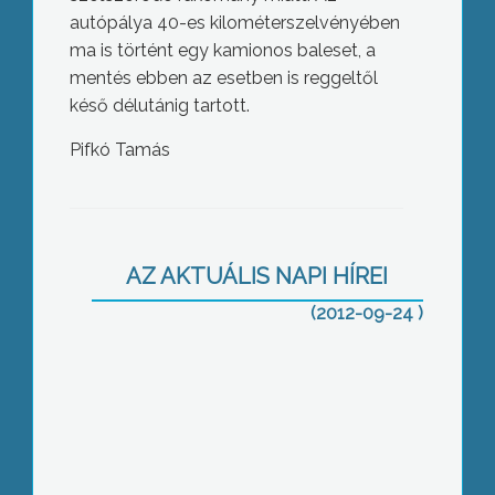
autópálya 40-es kilométerszelvényében
ma is történt egy kamionos baleset, a
mentés ebben az esetben is reggeltől
késő délutánig tartott.
Pifkó Tamás
Negyedével keresnek most
kevesebbet a Bugát Pál Kórházban,
mint az állami szférában
AZ AKTUÁLIS NAPI HÍREI
(2012-09-24 )
Megkezdődött az iszap kikotrása a
Sástóból