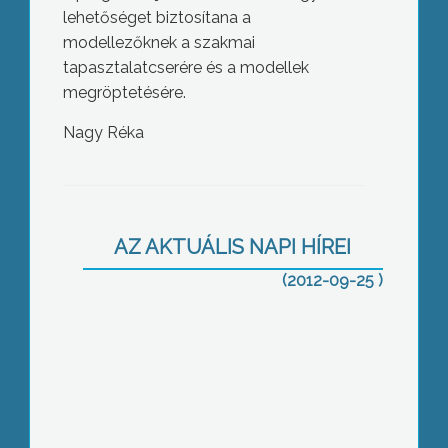
lehetőséget biztosítana a
modellezőknek a szakmai
tapasztalatcserére és a modellek
megröptetésére.
Nagy Réka
A Magyar Természettudományi
Múzeum részeként fog működni a
jövőben a Mátra Múzeum – legalábbis
AZ AKTUÁLIS NAPI HÍREI
az előzetes tárgyalások szerint
(2012-09-25 )
Ma tárgyalta az Egri Városi Bíróság a
gyöngyöspatai iskola elkülönítési
ügyét