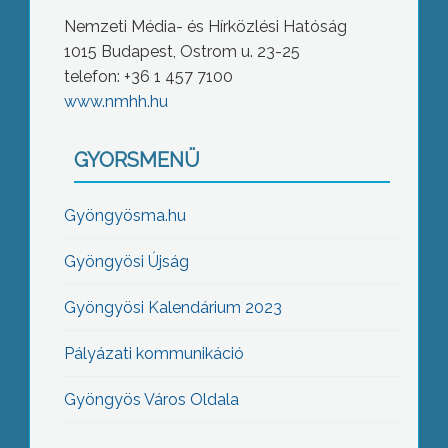
Nemzeti Média- és Hírközlési Hatóság
1015 Budapest, Ostrom u. 23-25
telefon: +36 1 457 7100
www.nmhh.hu
GYORSMENÜ
Gyöngyösma.hu
Gyöngyösi Újság
Gyöngyösi Kalendárium 2023
Pályázati kommunikáció
Gyöngyös Város Oldala