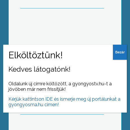
81 évvel ezelőtt az akkori magyar
honvédség vezérkari tisztjei adták
össze azt a pénzt, amelyből Kaplonyi
László tervei szerint egy év alatt
megépült a mátraházi honvédüdülő
Kedves látogatónk!
Az energiahatékonyság növelése az
Oldalunk új címre költözött, a gyongyostv.hu-t a
jövőben már nem frissítjük!
Észak-magyarországi régió
közintézményeiben – címmel tartottak
Kérjük kattintson IDE és ismerje meg új portálunkat a
konferenciát a gyöngyösi főiskolán
gyongyosma.hu címen!