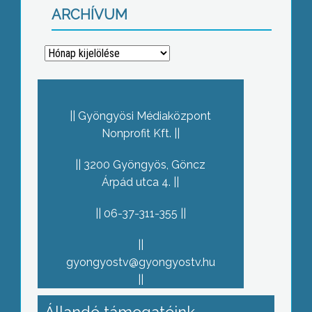
ARCHÍVUM
Archívum
Gyöngyösi Médiaközpont
Nonprofit Kft.
3200 Gyöngyös, Göncz
Árpád utca 4.
06-37-311-355
gyongyostv@gyongyostv.hu