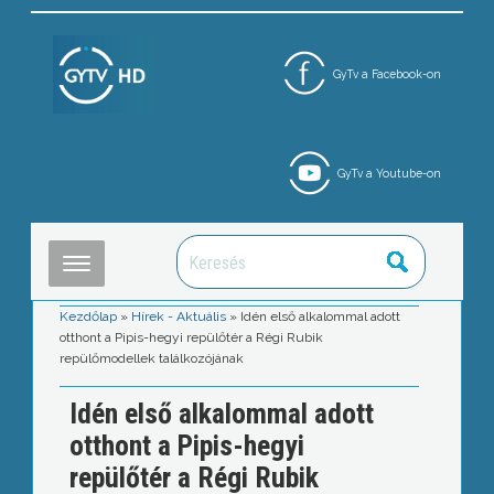
GyTv a Facebook-on
GyTv a Youtube-on
Kezdőlap
»
Hírek - Aktuális
»
Idén első alkalommal adott
otthont a Pipis-hegyi repülőtér a Régi Rubik
repülőmodellek találkozójának
Idén első alkalommal adott
otthont a Pipis-hegyi
repülőtér a Régi Rubik