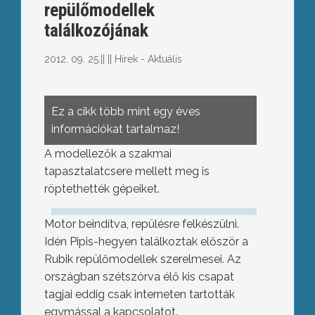
repülőmodellek
találkozójának
2012. 09. 25.
||
||
Hírek - Aktuális
Ez a cikk több mint egy éves
információkat tartalmaz!
A modellezők a szakmai
tapasztalatcsere mellett meg is
röptethették gépeiket.
Motor beindítva, repülésre felkészülni.
Idén Pipis-hegyen találkoztak először a
Rubik repülőmodellek szerelmesei. Az
országban szétszórva élő kis csapat
tagjai eddig csak interneten tartották
egymással a kapcsolatot.