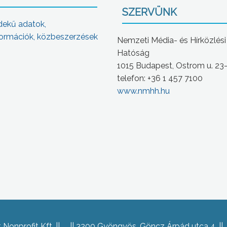
SZERVÜNK
dekű adatok,
ormációk, közbeszerzések
Nemzeti Média- és Hírközlési
Hatóság
1015 Budapest, Ostrom u. 23
telefon: +36 1 457 7100
www.nmhh.hu
Nonprofit Kft.
3200 Gyöngyös, Göncz Árpád utca 4.