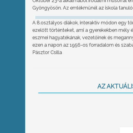
Október 23-a alkalmából irodalmi műsorral 
Gyöngyösön. Az emlékműnél az iskola tanulói e
A 8.osztályos diákok, interaktív módon egy tö
ezelőtt történteket, ami a gyerekekben mély
eszmei hagyatékának, vezetőinek és megannyi
ezen a napon az 1956-os forradalom és szaba
Pásztor Csilla
AZ AKTUÁLIS