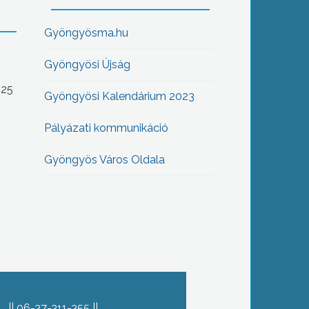
Gyöngyösma.hu
Gyöngyösi Újság
-25
Gyöngyösi Kalendárium 2023
Pályázati kommunikáció
Gyöngyös Város Oldala
06-37-311-355