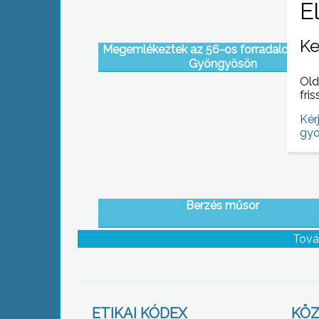
Ke
Megemlékeztek az 56-os forradalom hős
Gyöngyösön
Old
fris
Kér
gyo
Berzés műsor
Tová
ETIKAI KÓDEX
KÖZ