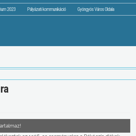
rium 2023
Pályázati kommunikáció
Gyöngyös Város Oldala
ra
tartalmaz!