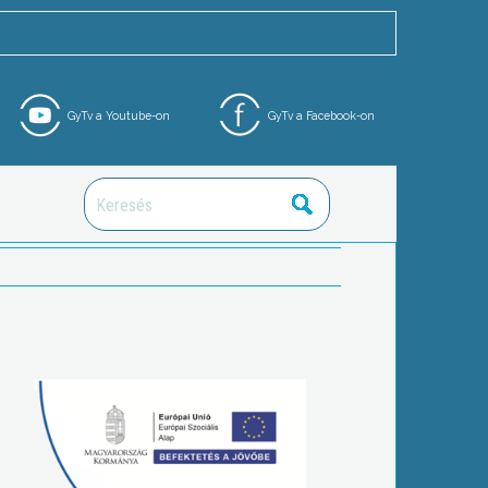
GyTv a Youtube-on
GyTv a Facebook-on