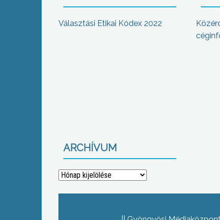
Választási Etikai Kódex 2022
Közér
céginf
ARCHÍVUM
Archívum
Gyöngyösi Médiaközpont 