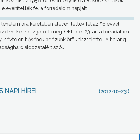
emlékeztek az 1956-os eseményekre a Rákóczis diákok
levenítették fel a forradalom napjait.
rténelem óra keretében elevenítették fel az 56 évvel
 érzelmeket mozgatott meg. Október 23-án a forradalom
 névtelen hősének adózunk örök tisztelettel. A harang
dságharc áldozataiért szól.
 NAPI HÍREI
(2012-10-23 )