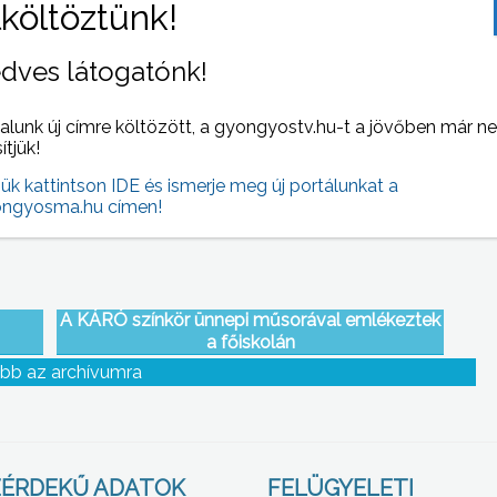
dves látogatónk!
eiről
Nagyrédén is emlékeztek
alunk új címre költözött, a gyongyostv.hu-t a jövőben már n
sítjük!
jük kattintson IDE és ismerje meg új portálunkat a
ngyosma.hu címen!
A KÁRÓ színkör ünnepi műsorával emlékeztek
a főiskolán
bb az archívumra
ÉRDEKŰ ADATOK
FELÜGYELETI