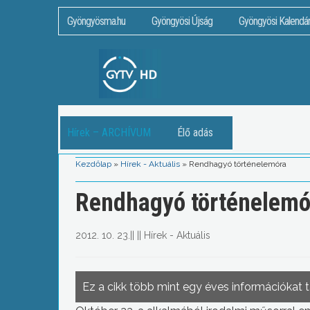
Gyöngyösma.hu
Gyöngyösi Újság
Gyöngyösi Kalendá
Hírek – ARCHÍVUM
Élő adás
Kezdőlap
»
Hírek - Aktuális
»
Rendhagyó történelemóra
Rendhagyó történelemó
2012. 10. 23.
||
||
Hírek - Aktuális
Ez a cikk több mint egy éves információkat 