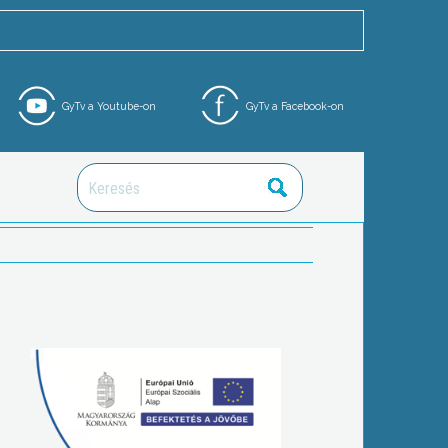
GyTv a Youtube-on
GyTv a Facebook-on