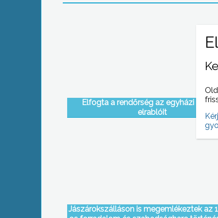
Ke
Old
fris
Elfogta a rendőrség az egyházi kincs
elrablóit
Kér
gyo
Jászárokszálláson is megemlékeztek az 