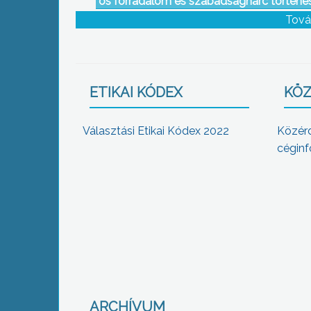
os forradalom és szabadságharc történés
Tová
ETIKAI KÓDEX
KÖZ
Választási Etikai Kódex 2022
Közér
céginf
ARCHÍVUM