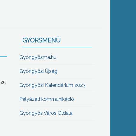
GYORSMENÜ
Gyöngyösma.hu
Gyöngyösi Újság
-25
Gyöngyösi Kalendárium 2023
Pályázati kommunikáció
Gyöngyös Város Oldala