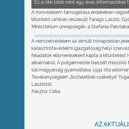
Ez a cikk több mint egy éves információkat 
A honvédelem támogatása érdekében végzett
kitüntető címben részesült Faragó László. G
Minisztérium ünnepségén, a Stefánia Palotába
A nemzetvédelem az elmúlt hónapokban jelent
katasztrófavédelmi igazgatóság helyi szervez
feladatok elismeréseként kapta a kitüntetést
alkalmából. A polgármester beszélt missziós 
túli magyarság gyámolítása, 1991 óta adományg
Tevékenységéért „tiszteletbeli székellyé” fo
Lászlótól.
Pásztor Csilla
AZ AKTUÁLIS