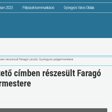
rium 2023
Pályázati kommunikáció
Gyöngyös Város Oldala
ben részesült Faragó László, Gyöngyös polgármestere
ető címben részesült Faragó
ármestere