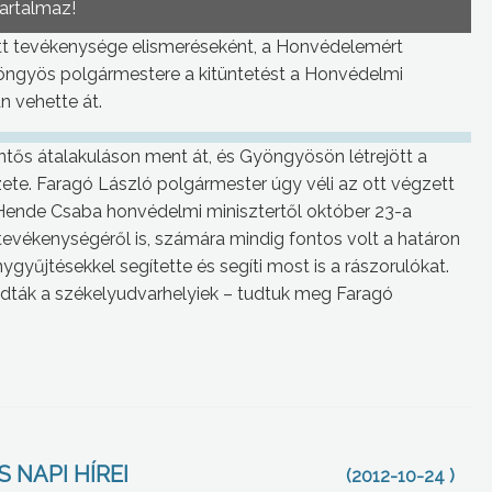
tartalmaz!
 tevékenysége elismeréseként, a Honvédelemért
yöngyös polgármestere a kitüntetést a Honvédelmi
n vehette át.
ős átalakuláson ment át, és Gyöngyösön létrejött a
ete. Faragó László polgármester úgy véli az ott végzett
 Hende Csaba honvédelmi minisztertől október 23-a
tevékenységéről is, számára mindig fontos volt a határon
yűjtésekkel segítette és segíti most is a rászorulókat.
gadták a székelyudvarhelyiek – tudtuk meg Faragó
 NAPI HÍREI
(2012-10-24 )