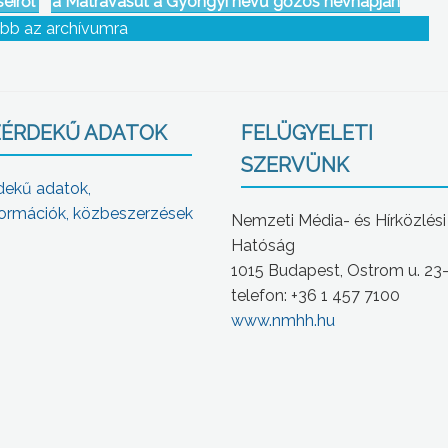
eiről
a Mátravasút a Gyöngyi nevű gőzös névnapján
bb az archívumra
ÉRDEKŰ ADATOK
FELÜGYELETI
SZERVÜNK
dekű adatok,
ormációk, közbeszerzések
Nemzeti Média- és Hírközlési
Hatóság
1015 Budapest, Ostrom u. 23
telefon: +36 1 457 7100
www.nmhh.hu