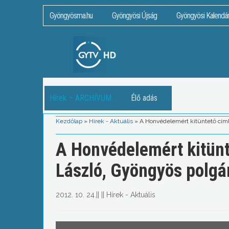
Gyöngyösma.hu
Gyöngyösi Újság
Gyöngyösi Kalendá
Hírek – ARCHÍVUM
Élő adás
Kezdőlap
»
Hírek - Aktuális
»
A Honvédelemért kitüntető cím
A Honvédelemért kitünt
László, Gyöngyös polg
2012. 10. 24.
||
||
Hírek - Aktuális