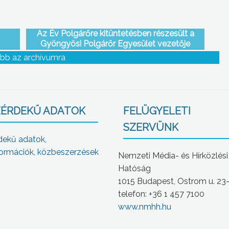
Az Év Polgárőre kitüntetésben részesült a
Gyöngyösi Polgárőr Egyesület vezetője
bb az archívumra
ÉRDEKŰ ADATOK
FELÜGYELETI
SZERVÜNK
dekű adatok,
ormációk, közbeszerzések
Nemzeti Média- és Hírközlési
Hatóság
1015 Budapest, Ostrom u. 23
telefon: +36 1 457 7100
www.nmhh.hu