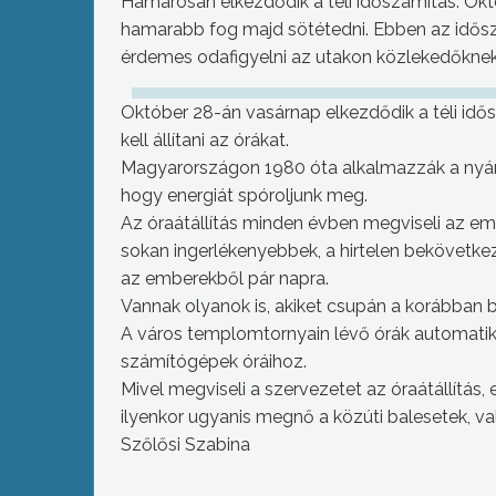
Hamarosan elkezdődik a téli időszámítás. Októb
hamarabb fog majd sötétedni. Ebben az idős
érdemes odafigyelni az utakon közlekedőknek
Október 28-án vasárnap elkezdődik a téli idősz
kell állítani az órákat.
Magyarországon 1980 óta alkalmazzák a nyári 
hogy energiát spóroljunk meg.
Az óraátállítás minden évben megviseli az embe
sokan ingerlékenyebbek, a hirtelen bekövetkez
az emberekből pár napra.
Vannak olyanok is, akiket csupán a korábban 
A város templomtornyain lévő órák automatik
számítógépek óráihoz.
Mivel megviseli a szervezetet az óraátállítás
ilyenkor ugyanis megnő a közúti balesetek, va
Szőlősi Szabina