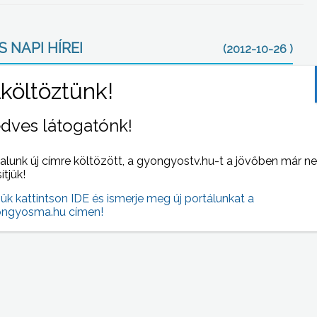
 NAPI HÍREI
(2012-10-26 )
dves látogatónk!
alunk új címre költözött, a gyongyostv.hu-t a jövőben már n
sítjük!
jük kattintson IDE és ismerje meg új portálunkat a
 égő
Állami kézbe kerül az oktatás – a fenntartásról
ngyosma.hu címen!
a települések döntenek