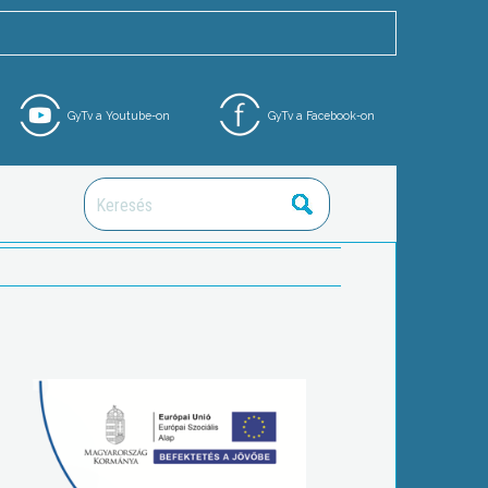
GyTv a Youtube-on
GyTv a Facebook-on