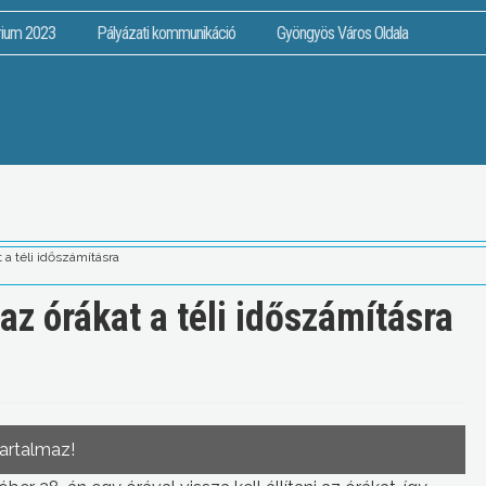
rium 2023
Pályázati kommunikáció
Gyöngyös Város Oldala
t a téli időszámításra
 az órákat a téli időszámításra
tartalmaz!