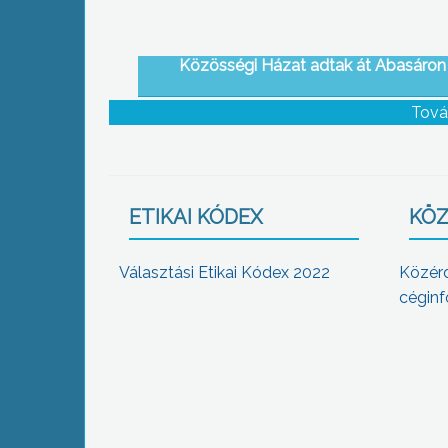
Közösségi Házat adtak át Abasáron
Tová
ETIKAI KÓDEX
KÖZ
Választási Etikai Kódex 2022
Közér
céginf