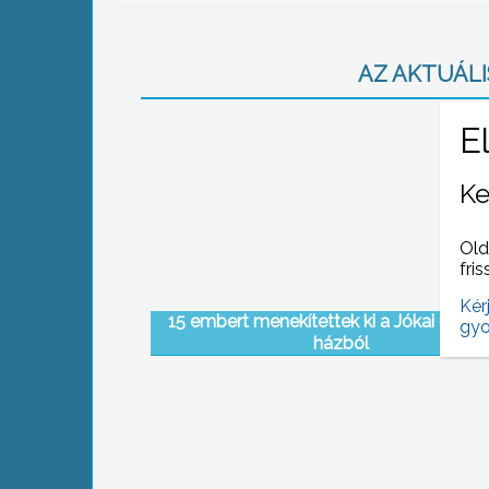
AZ AKTUÁLIS
Ke
Old
fris
Kér
15 embert menekítettek ki a Jókai utcai
gyo
házból