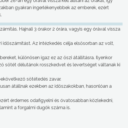
er 28-án egy órával vissza kell állítani az órákat, így
zakban gyakran ingerlékenyebbek az emberek, ezért
.
ámítás. Hajnali 3 órakor 2 órára, vagyis egy órával vissza
időszámítást. Az intézkedés célja elsősorban az volt,
reket, különösen igaz ez az őszi átállításra. Ilyenkor
ő sötét délutánok rosszkedvet és levertséget váltanak ki
bekövetkező sötétedés zavar.
usan átállnak ezekben az időszakokban, hasonlóan a
, ezért érdemes odafigyelni és óvatosabban közlekedni,
lamint a forgalmi dugók száma is.