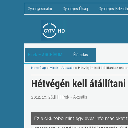
Gyöngyösma.hu
Gyöngyösi Újság
Gyöngyösi Kalendá
Hírek – ARCHÍVUM
Élő adás
Kezdőlap
»
Hírek - Aktuális
»
Hétvégén kell átállítani az óráka
Hétvégén kell átállítani
2012. 10. 26.
||
||
Hírek - Aktuális
Ez a cikk több mint egy éves információkat 